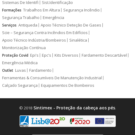
Sistemas De Identifi
Sist.Identificação
Trabalhos Em Altura
Segurança Incêndio
Formações
Segurança Trabalho
Emergência
Antiqueda
Apoio Técnico Deteção De Gases
Serviços
Scie – Segurança Contra Incêndios Em Edifícios
Apoio Técnico Indústria/Bombeiros
Sinalética
Monitorização Contínua
Epi's
Epc's
Kits Diversos
Fardamento Descartável
Proteção Covid
Emergência Médica
Luvas
Fardamento
Outlet
Ferramentas & Consumíveis De Manutenção Industrial
Calçado Segurança
Equipamentos De Bombeiros
Sintimex - Proteção da cabeça aos pés
© 2018
.