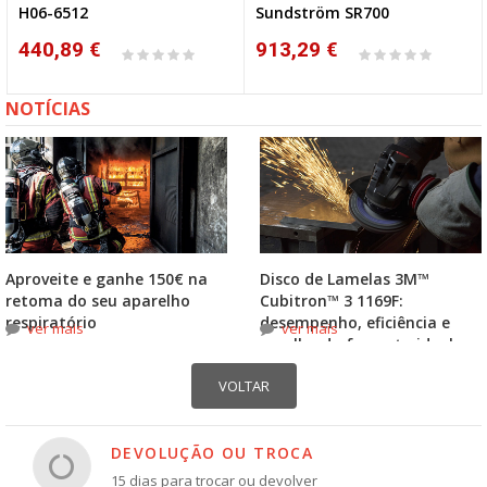
H06-6512
Sundström SR700
440,89 €
913,29 €
NOTÍCIAS
Aproveite e ganhe 150€ na
Disco de Lamelas 3M™
retoma do seu aparelho
Cubitron™ 3 1169F:
respiratório
desempenho, eficiência e
ver mais
ver mais
escolha do formato ideal
DEVOLUÇÃO OU TROCA
15 dias para trocar ou devolver