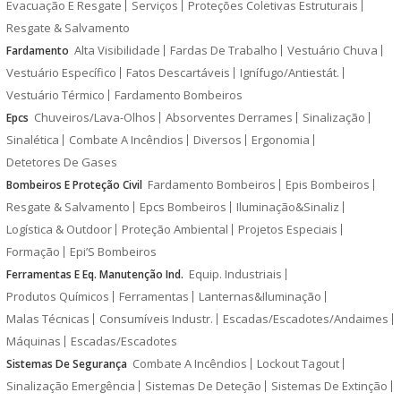
Evacuação E Resgate
Serviços
Proteções Coletivas Estruturais
Resgate & Salvamento
Alta Visibilidade
Fardas De Trabalho
Vestuário Chuva
Fardamento
Vestuário Específico
Fatos Descartáveis
Ignífugo/Antiestát.
Vestuário Térmico
Fardamento Bombeiros
Chuveiros/Lava-Olhos
Absorventes Derrames
Sinalização
Epcs
Sinalética
Combate A Incêndios
Diversos
Ergonomia
Detetores De Gases
Fardamento Bombeiros
Epis Bombeiros
Bombeiros E Proteção Civil
Resgate & Salvamento
Epcs Bombeiros
Iluminação&Sinaliz
Logística & Outdoor
Proteção Ambiental
Projetos Especiais
Formação
Epi’S Bombeiros
Equip. Industriais
Ferramentas E Eq. Manutenção Ind.
Produtos Químicos
Ferramentas
Lanternas&Iluminação
Malas Técnicas
Consumíveis Industr.
Escadas/Escadotes/Andaimes
Máquinas
Escadas/Escadotes
Combate A Incêndios
Lockout Tagout
Sistemas De Segurança
Sinalização Emergência
Sistemas De Deteção
Sistemas De Extinção