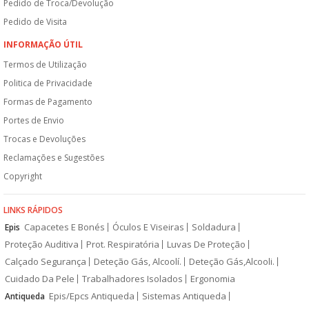
Pedido de Troca/Devolução
Pedido de Visita
INFORMAÇÃO ÚTIL
Termos de Utilização
Politica de Privacidade
Formas de Pagamento
Portes de Envio
Trocas e Devoluções
Reclamações e Sugestões
Copyright
LINKS RÁPIDOS
Capacetes E Bonés
Óculos E Viseiras
Soldadura
Epis
Proteção Auditiva
Prot. Respiratória
Luvas De Proteção
Calçado Segurança
Deteção Gás, Alcoolí.
Deteção Gás,Alcooli.
Cuidado Da Pele
Trabalhadores Isolados
Ergonomia
Epis/Epcs Antiqueda
Sistemas Antiqueda
Antiqueda