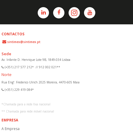
CONTACTOS
sintimex@sintimex.pt
Sede
Av. Infante D. Henrique Lote 9B, 1849-034 Lisboa
(+351) 217 577 212*
//
912 002 021**
Norte
Rua Engº. Frederico Ulrich 2025 Moreira, 4470-605 Maia
(+351) 229 419 084*
*
Chamada para a rede fixa nacional
**
Chamada para rede móvel nacional
EMPRESA
A Empresa