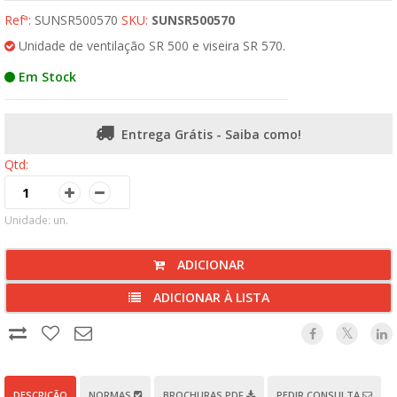
Refª:
SUNSR500570
SKU:
SUNSR500570
Unidade de ventilação SR 500 e viseira SR 570.
Em Stock
Entrega Grátis - Saiba como!
Qtd:
Unidade: un.
ADICIONAR
ADICIONAR À LISTA
DESCRIÇÃO
NORMAS
BROCHURAS PDF
PEDIR CONSULTA