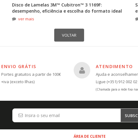
Disco de Lamelas 3M™ Cubitron™ 3 1169F:
S
desempenho, eficiência e escolha do formato ideal
e
ver mais
ENVIO GRÁTIS
ATENDIMENTO
Portes gratuitos a partir de 100€
Ajuda e aconselhame
+iva (exceto Ilhas)
Ligue (+351) 912 002 02
(Chamada para a rede fixa nac
SUBSC
ÁREA DE CLIENTE