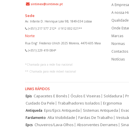
sintimex@sintimex.pt
A Empresa
A nossa Hi
Sede
Qualidade 
Av. Infante D. Henrique Lote 9B, 1849-034 Lisboa
Onde Est
(+351) 217 577 212*
//
912 002 021**
Norte
Marcas
Rua Engº. Frederico Ulrich 2025 Moreira, 4470-605 Maia
Normas
(+351) 229 419 084*
Contactos
Notícias
*
Chamada para a rede fixa nacional
**
Chamada para rede móvel nacional
LINKS RÁPIDOS
Capacetes E Bonés
Óculos E Viseiras
Soldadura
Pr
Epis
Cuidado Da Pele
Trabalhadores Isolados
Ergonomia
Epis/Epcs Antiqueda
Sistemas Antiqueda
Eva
Antiqueda
Alta Visibilidade
Fardas De Trabalho
Vestuá
Fardamento
Chuveiros/Lava-Olhos
Absorventes Derrames
Sina
Epcs