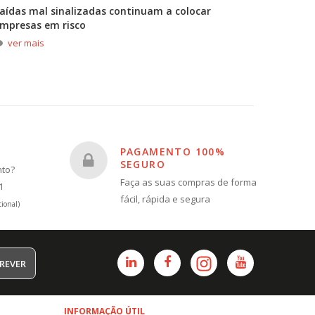
aídas mal sinalizadas continuam a colocar
A primei
mpresas em risco
durante
ver mais
ver m
PAGAMENTO 100%
SEGURO
nto?
Faça as suas compras de forma
1
fácil, rápida e segura
ional)
REVER
INFORMAÇÃO ÚTIL