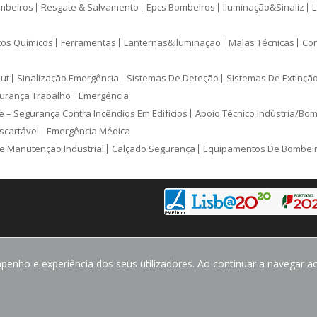
mbeiros
Resgate & Salvamento
Epcs Bombeiros
Iluminação&Sinaliz
L
tos Químicos
Ferramentas
Lanternas&Iluminação
Malas Técnicas
Con
ut
Sinalização Emergência
Sistemas De Deteção
Sistemas De Extinçã
urança Trabalho
Emergência
e – Segurança Contra Incêndios Em Edifícios
Apoio Técnico Indústria/Bo
scartável
Emergência Médica
e Manutenção Industrial
Calçado Segurança
Equipamentos De Bombei
enho e experiência dos seus utilizadores. Ao continuar a navegar ace