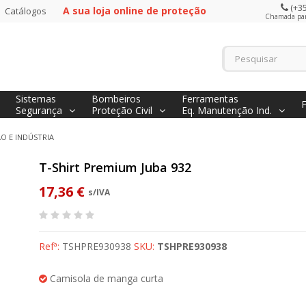
(+35
A sua loja online de proteção
Catálogos
Chamada para
Sistemas
Bombeiros
Ferramentas
Segurança
Proteção Civil
Eq. Manutenção Ind.
 E INDÚSTRIA
T-Shirt Premium Juba 932
17,36 €
s/IVA
Refª:
TSHPRE930938
SKU:
TSHPRE930938
Camisola de manga curta