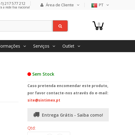
1) 217 577 212
Área de Cliente
PT
 a rede fixa nacional
0
Formações
Serviços
Outlet
Sem Stock
Caso pretenda encomendar este produto,
por favor contacte-nos através do e-mail:
site@sintimex.pt
Entrega Grátis - Saiba como!
Qtd: