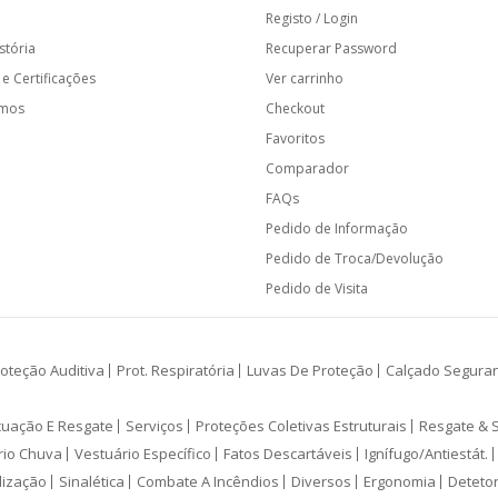
Registo / Login
stória
Recuperar Password
e Certificações
Ver carrinho
amos
Checkout
Favoritos
Comparador
FAQs
Pedido de Informação
Pedido de Troca/Devolução
Pedido de Visita
oteção Auditiva
Prot. Respiratória
Luvas De Proteção
Calçado Segura
cuação E Resgate
Serviços
Proteções Coletivas Estruturais
Resgate & 
rio Chuva
Vestuário Específico
Fatos Descartáveis
Ignífugo/Antiestát.
lização
Sinalética
Combate A Incêndios
Diversos
Ergonomia
Deteto