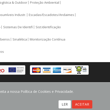
ogística & Outdoor
Proteção Ambiental
sumíveis Industr.
Escadas/Escadotes/Andaimes
o
Sistemas De Identifi
Sist.Identificação
mbeiros
Sinalética
Monitorização Contínua
ros
ita a nossa Política de Cookies e Privacidade.
LER
ACEITAR