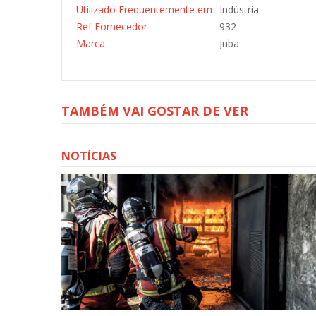
Utilizado Frequentemente em
Indústria
Ref Fornecedor
932
Marca
Juba
TAMBÉM VAI GOSTAR DE VER
NOTÍCIAS