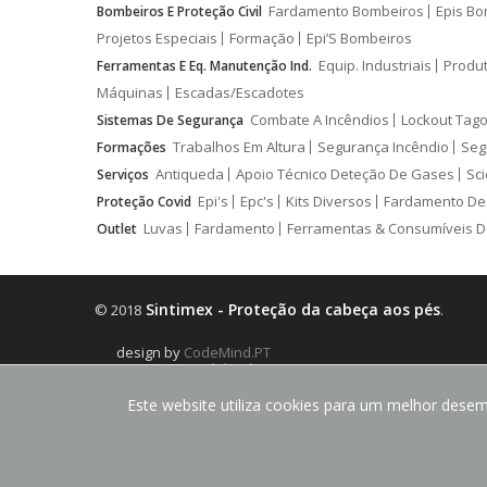
Fardamento Bombeiros
Epis Bo
Bombeiros E Proteção Civil
Projetos Especiais
Formação
Epi’S Bombeiros
Equip. Industriais
Produ
Ferramentas E Eq. Manutenção Ind.
Máquinas
Escadas/Escadotes
Combate A Incêndios
Lockout Tago
Sistemas De Segurança
Trabalhos Em Altura
Segurança Incêndio
Seg
Formações
Antiqueda
Apoio Técnico Deteção De Gases
Sci
Serviços
Epi's
Epc's
Kits Diversos
Fardamento De
Proteção Covid
Luvas
Fardamento
Ferramentas & Consumíveis D
Outlet
Sintimex - Proteção da cabeça aos pés
© 2018
.
design by
CodeMind.PT
Parceiro Digital desde 2018 Top 5% PME
Este website utiliza cookies para um melhor desemp