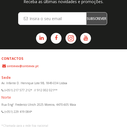
Receba as últimas novidades e promoções.
SUBSCREVER
CONTACTOS
sintimex@sintimex.pt
Sede
Av. Infante D. Henrique Lote 9B, 1849-034 Lisboa
(+351) 217 577 212*
//
912 002 021**
Norte
Rua Engº. Frederico Ulrich 2025 Moreira, 4470-605 Maia
(+351) 229 419 084*
*
Chamada para a rede fixa nacional