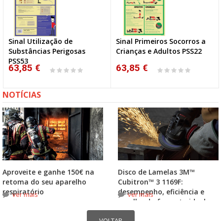
Sinal Utilização de
Sinal Primeiros Socorros a
Substâncias Perigosas
Crianças e Adultos PSS22
PSS53
63,85 €
63,85 €
NOTÍCIAS
Aproveite e ganhe 150€ na
Disco de Lamelas 3M™
retoma do seu aparelho
Cubitron™ 3 1169F:
respiratório
desempenho, eficiência e
ver mais
ver mais
escolha do formato ideal