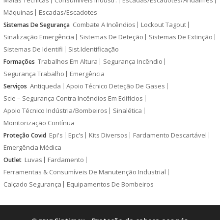
Máquinas
Escadas/Escadotes
Combate A Incêndios
Lockout Tagout
Sistemas De Segurança
Sinalização Emergência
Sistemas De Deteção
Sistemas De Extinção
Sistemas De Identifi
Sist.Identificação
Trabalhos Em Altura
Segurança Incêndio
Formações
Segurança Trabalho
Emergência
Antiqueda
Apoio Técnico Deteção De Gases
Serviços
Scie – Segurança Contra Incêndios Em Edifícios
Apoio Técnico Indústria/Bombeiros
Sinalética
Monitorização Contínua
Epi's
Epc's
Kits Diversos
Fardamento Descartável
Proteção Covid
Emergência Médica
Luvas
Fardamento
Outlet
Ferramentas & Consumíveis De Manutenção Industrial
Calçado Segurança
Equipamentos De Bombeiros