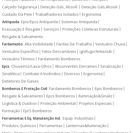
Calçado Segurança
Deteção Gás, Alcoolí.
Deteção Gás,Alcooli.
Cuidado Da Pele
Trabalhadores Isolados
Ergonomia
Epis/Epcs Antiqueda
Sistemas Antiqueda
Antiqueda
Evacuação E Resgate
Serviços
Proteções Coletivas Estruturais
Resgate & Salvamento
Alta Visibilidade
Fardas De Trabalho
Vestuário Chuva
Fardamento
Vestuário Específico
Fatos Descartáveis
Ignífugo/Antiestát.
Vestuário Térmico
Fardamento Bombeiros
Chuveiros/Lava-Olhos
Absorventes Derrames
Sinalização
Epcs
Sinalética
Combate A Incêndios
Diversos
Ergonomia
Detetores De Gases
Fardamento Bombeiros
Epis Bombeiros
Bombeiros E Proteção Civil
Resgate & Salvamento
Epcs Bombeiros
Iluminação&Sinaliz
Logística & Outdoor
Proteção Ambiental
Projetos Especiais
Formação
Epi’S Bombeiros
Equip. Industriais
Ferramentas E Eq. Manutenção Ind.
Produtos Químicos
Ferramentas
Lanternas&Iluminação
Malas Técnicas
Consumíveis Industr.
Escadas/Escadotes/Andaimes