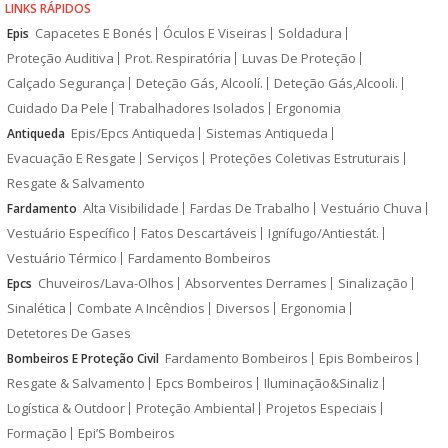
LINKS RÁPIDOS
Capacetes E Bonés
Óculos E Viseiras
Soldadura
Epis
Proteção Auditiva
Prot. Respiratória
Luvas De Proteção
Calçado Segurança
Deteção Gás, Alcoolí.
Deteção Gás,Alcooli.
Cuidado Da Pele
Trabalhadores Isolados
Ergonomia
Epis/Epcs Antiqueda
Sistemas Antiqueda
Antiqueda
Evacuação E Resgate
Serviços
Proteções Coletivas Estruturais
Resgate & Salvamento
Alta Visibilidade
Fardas De Trabalho
Vestuário Chuva
Fardamento
Vestuário Específico
Fatos Descartáveis
Ignífugo/Antiestát.
Vestuário Térmico
Fardamento Bombeiros
Chuveiros/Lava-Olhos
Absorventes Derrames
Sinalização
Epcs
Sinalética
Combate A Incêndios
Diversos
Ergonomia
Detetores De Gases
Fardamento Bombeiros
Epis Bombeiros
Bombeiros E Proteção Civil
Resgate & Salvamento
Epcs Bombeiros
Iluminação&Sinaliz
Logística & Outdoor
Proteção Ambiental
Projetos Especiais
Formação
Epi’S Bombeiros