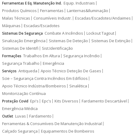
Equip. Industriais
Ferramentas E Eq. Manutenção Ind.
Produtos Químicos
Ferramentas
Lanternas&Iluminação
Malas Técnicas
Consumíveis Industr.
Escadas/Escadotes/Andaimes
Máquinas
Escadas/Escadotes
Combate A Incêndios
Lockout Tagout
Sistemas De Segurança
Sinalização Emergência
Sistemas De Deteção
Sistemas De Extinção
Sistemas De Identifi
Sist.Identificação
Trabalhos Em Altura
Segurança Incêndio
Formações
Segurança Trabalho
Emergência
Antiqueda
Apoio Técnico Deteção De Gases
Serviços
Scie – Segurança Contra Incêndios Em Edifícios
Apoio Técnico Indústria/Bombeiros
Sinalética
Monitorização Contínua
Epi's
Epc's
Kits Diversos
Fardamento Descartável
Proteção Covid
Emergência Médica
Luvas
Fardamento
Outlet
Ferramentas & Consumíveis De Manutenção Industrial
Calçado Segurança
Equipamentos De Bombeiros