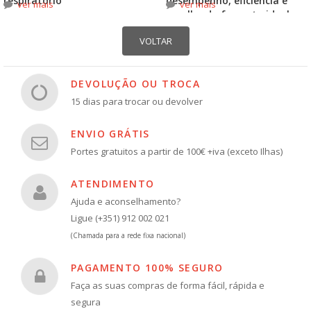
respiratório
desempenho, eficiência e
ver mais
ver mais
escolha do formato ideal
DEVOLUÇÃO OU TROCA
15 dias para trocar ou devolver
ENVIO GRÁTIS
Portes gratuitos a partir de 100€ +iva (exceto Ilhas)
ATENDIMENTO
Ajuda e aconselhamento?
Ligue (+351) 912 002 021
(Chamada para a rede fixa nacional)
PAGAMENTO 100% SEGURO
Faça as suas compras de forma fácil, rápida e
segura