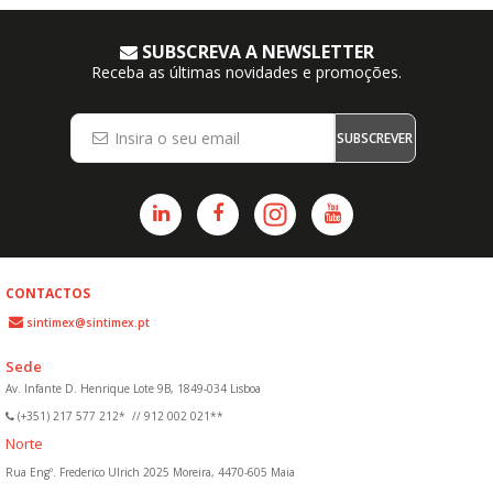
SUBSCREVA A NEWSLETTER
Receba as últimas novidades e promoções.
SUBSCREVER
CONTACTOS
sintimex@sintimex.pt
Sede
Av. Infante D. Henrique Lote 9B, 1849-034 Lisboa
(+351) 217 577 212*
//
912 002 021**
Norte
Rua Engº. Frederico Ulrich 2025 Moreira, 4470-605 Maia