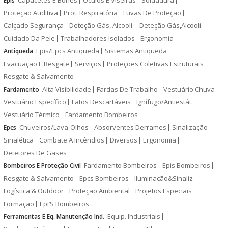
Epis
Proteção Auditiva
Prot. Respiratória
Luvas De Proteção
Calçado Segurança
Deteção Gás, Alcoolí.
Deteção Gás,Alcooli.
Cuidado Da Pele
Trabalhadores Isolados
Ergonomia
Epis/Epcs Antiqueda
Sistemas Antiqueda
Antiqueda
Evacuação E Resgate
Serviços
Proteções Coletivas Estruturais
Resgate & Salvamento
Alta Visibilidade
Fardas De Trabalho
Vestuário Chuva
Fardamento
Vestuário Específico
Fatos Descartáveis
Ignífugo/Antiestát.
Vestuário Térmico
Fardamento Bombeiros
Chuveiros/Lava-Olhos
Absorventes Derrames
Sinalização
Epcs
Sinalética
Combate A Incêndios
Diversos
Ergonomia
Detetores De Gases
Fardamento Bombeiros
Epis Bombeiros
Bombeiros E Proteção Civil
Resgate & Salvamento
Epcs Bombeiros
Iluminação&Sinaliz
Logística & Outdoor
Proteção Ambiental
Projetos Especiais
Formação
Epi’S Bombeiros
Equip. Industriais
Ferramentas E Eq. Manutenção Ind.