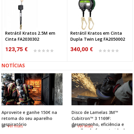
Retrátil Kratos 2.5M em
Retrátil Kratos em Cinta
Cinta FA2030302
Dupla Twin Leg FA2050002
123,75 €
340,00 €
NOTÍCIAS
Aproveite e ganhe 150€ na
Disco de Lamelas 3M™
retoma do seu aparelho
Cubitron™ 3 1169F:
respiratório
desempenho, eficiência e
ver mais
ver mais
escolha do formato ideal