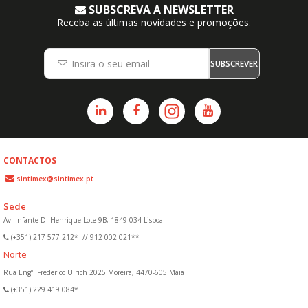
SUBSCREVA A NEWSLETTER
Receba as últimas novidades e promoções.
SUBSCREVER
CONTACTOS
sintimex@sintimex.pt
Sede
Av. Infante D. Henrique Lote 9B, 1849-034 Lisboa
(+351) 217 577 212*
//
912 002 021**
Norte
Rua Engº. Frederico Ulrich 2025 Moreira, 4470-605 Maia
(+351) 229 419 084*