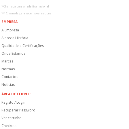
*
Chamada para a rede fixa nacional
**
Chamada para rede móvel nacional
EMPRESA
A Empresa
A nossa História
Qualidade e Certificações
Onde Estamos
Marcas
Normas
Contactos
Notícias
ÁREA DE CLIENTE
Registo / Login
Recuperar Password
Ver carrinho
Checkout