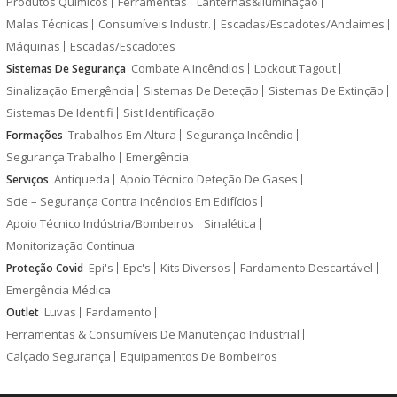
Produtos Químicos
Ferramentas
Lanternas&Iluminação
Malas Técnicas
Consumíveis Industr.
Escadas/Escadotes/Andaimes
Máquinas
Escadas/Escadotes
Combate A Incêndios
Lockout Tagout
Sistemas De Segurança
Sinalização Emergência
Sistemas De Deteção
Sistemas De Extinção
Sistemas De Identifi
Sist.Identificação
Trabalhos Em Altura
Segurança Incêndio
Formações
Segurança Trabalho
Emergência
Antiqueda
Apoio Técnico Deteção De Gases
Serviços
Scie – Segurança Contra Incêndios Em Edifícios
Apoio Técnico Indústria/Bombeiros
Sinalética
Monitorização Contínua
Epi's
Epc's
Kits Diversos
Fardamento Descartável
Proteção Covid
Emergência Médica
Luvas
Fardamento
Outlet
Ferramentas & Consumíveis De Manutenção Industrial
Calçado Segurança
Equipamentos De Bombeiros