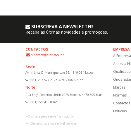
SUBSCREVA A NEWSLETTER
Receba as últimas novidades e promoções.
CONTACTOS
EMPRESA
sintimex@sintimex.pt
A Empresa
A nossa Hi
Sede
Qualidade 
Av. Infante D. Henrique Lote 9B, 1849-034 Lisboa
Onde Est
(+351) 217 577 212*
//
912 002 021**
Norte
Marcas
Rua Engº. Frederico Ulrich 2025 Moreira, 4470-605 Maia
Normas
(+351) 229 419 084*
Contactos
Notícias
*
Chamada para a rede fixa nacional
**
Chamada para rede móvel nacional