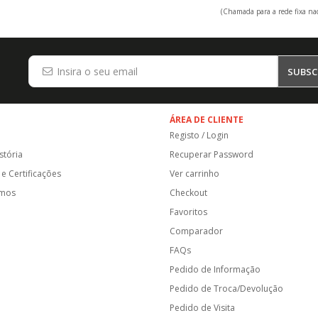
(Chamada para a rede fixa nac
SUBSC
ÁREA DE CLIENTE
Registo / Login
stória
Recuperar Password
e Certificações
Ver carrinho
amos
Checkout
Favoritos
Comparador
FAQs
Pedido de Informação
Pedido de Troca/Devolução
Pedido de Visita