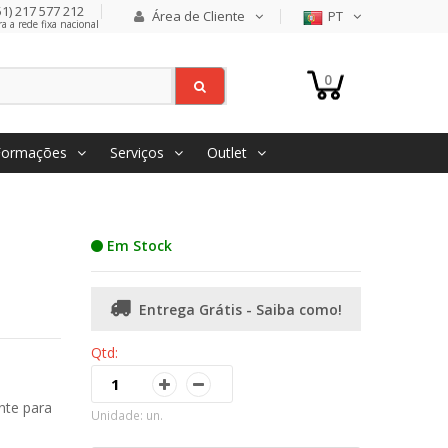
1) 217 577 212
Área de Cliente
PT
 a rede fixa nacional
0
Formações
Serviços
Outlet
Em Stock
Entrega Grátis - Saiba como!
Qtd:
nte para
Unidade: un.