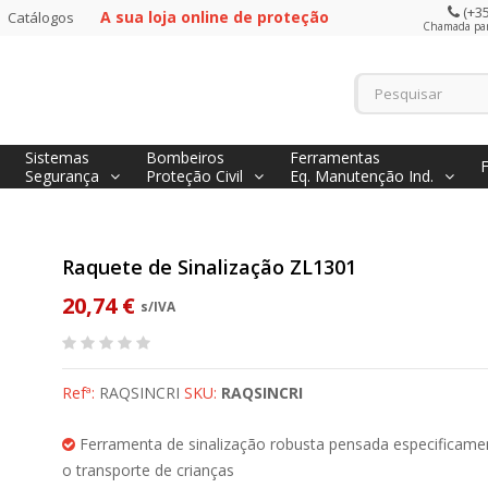
(+35
A sua loja online de proteção
Catálogos
Chamada para
Sistemas
Bombeiros
Ferramentas
Segurança
Proteção Civil
Eq. Manutenção Ind.
Raquete de Sinalização ZL1301
20,74 €
s/IVA
Refª:
RAQSINCRI
SKU:
RAQSINCRI
Ferramenta de sinalização robusta pensada especificame
o transporte de crianças