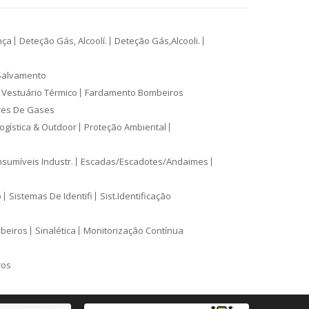
nça
Deteção Gás, Alcoolí.
Deteção Gás,Alcooli.
Salvamento
Vestuário Térmico
Fardamento Bombeiros
res De Gases
ogística & Outdoor
Proteção Ambiental
sumíveis Industr.
Escadas/Escadotes/Andaimes
o
Sistemas De Identifi
Sist.Identificação
mbeiros
Sinalética
Monitorização Contínua
ros