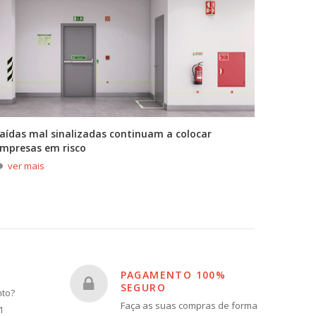
aídas mal sinalizadas continuam a colocar
A primei
mpresas em risco
durante
ver mais
ver m
PAGAMENTO 100%
SEGURO
nto?
Faça as suas compras de forma
1