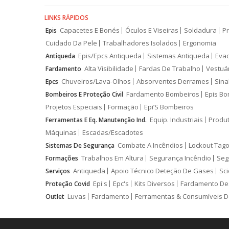
LINKS RÁPIDOS
Capacetes E Bonés
Óculos E Viseiras
Soldadura
Pr
Epis
Cuidado Da Pele
Trabalhadores Isolados
Ergonomia
Epis/Epcs Antiqueda
Sistemas Antiqueda
Eva
Antiqueda
Alta Visibilidade
Fardas De Trabalho
Vestuá
Fardamento
Chuveiros/Lava-Olhos
Absorventes Derrames
Sina
Epcs
Fardamento Bombeiros
Epis Bo
Bombeiros E Proteção Civil
Projetos Especiais
Formação
Epi’S Bombeiros
Equip. Industriais
Produ
Ferramentas E Eq. Manutenção Ind.
Máquinas
Escadas/Escadotes
Combate A Incêndios
Lockout Tago
Sistemas De Segurança
Trabalhos Em Altura
Segurança Incêndio
Seg
Formações
Antiqueda
Apoio Técnico Deteção De Gases
Sci
Serviços
Epi's
Epc's
Kits Diversos
Fardamento De
Proteção Covid
Luvas
Fardamento
Ferramentas & Consumíveis D
Outlet