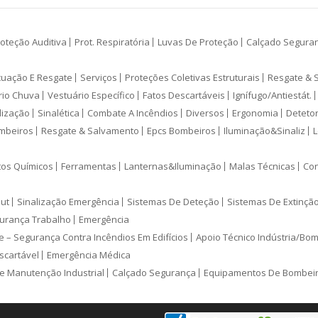
oteção Auditiva
Prot. Respiratória
Luvas De Proteção
Calçado Segura
cuação E Resgate
Serviços
Proteções Coletivas Estruturais
Resgate & 
rio Chuva
Vestuário Específico
Fatos Descartáveis
Ignífugo/Antiestát.
lização
Sinalética
Combate A Incêndios
Diversos
Ergonomia
Deteto
mbeiros
Resgate & Salvamento
Epcs Bombeiros
Iluminação&Sinaliz
L
tos Químicos
Ferramentas
Lanternas&Iluminação
Malas Técnicas
Con
ut
Sinalização Emergência
Sistemas De Deteção
Sistemas De Extinçã
urança Trabalho
Emergência
e – Segurança Contra Incêndios Em Edifícios
Apoio Técnico Indústria/Bo
scartável
Emergência Médica
e Manutenção Industrial
Calçado Segurança
Equipamentos De Bombei