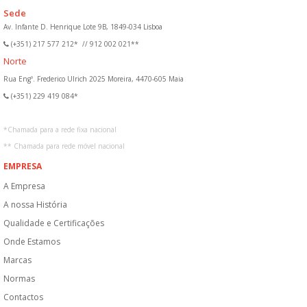
Sede
Av. Infante D. Henrique Lote 9B, 1849-034 Lisboa
(+351) 217 577 212*
//
912 002 021**
Norte
Rua Engº. Frederico Ulrich 2025 Moreira, 4470-605 Maia
(+351) 229 419 084*
*
Chamada para a rede fixa nacional
**
Chamada para rede móvel nacional
EMPRESA
A Empresa
A nossa História
Qualidade e Certificações
Onde Estamos
Marcas
Normas
Contactos