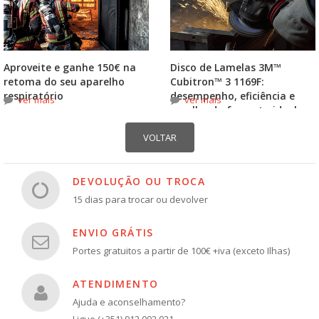
Aproveite e ganhe 150€ na
Disco de Lamelas 3M™
retoma do seu aparelho
Cubitron™ 3 1169F:
respiratório
desempenho, eficiência e
ver mais
ver mais
escolha do formato ideal
DEVOLUÇÃO OU TROCA
15 dias para trocar ou devolver
ENVIO GRÁTIS
Portes gratuitos a partir de 100€ +iva (exceto Ilhas)
ATENDIMENTO
Ajuda e aconselhamento?
Ligue (+351) 912 002 021