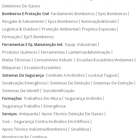
Detetores De Gases
Fardamento Bombeiros
Epis Bombeiros
Bombeiros E Proteção Civil
Resgate & Salvamento
Epcs Bombeiros
Iluminação&Sinaliz
Logística & Outdoor
Proteção Ambiental
Projetos Especiais
Formação
Epi’S Bombeiros
Equip. Industriais
Ferramentas E Eq. Manutenção Ind.
Produtos Químicos
Ferramentas
Lanternas&Iluminação
Malas Técnicas
Consumíveis Industr.
Escadas/Escadotes/Andaimes
Máquinas
Escadas/Escadotes
Combate A Incêndios
Lockout Tagout
Sistemas De Segurança
Sinalização Emergência
Sistemas De Deteção
Sistemas De Extinção
Sistemas De Identifi
Sist.Identificação
Trabalhos Em Altura
Segurança Incêndio
Formações
Segurança Trabalho
Emergência
Antiqueda
Apoio Técnico Deteção De Gases
Serviços
Scie – Segurança Contra Incêndios Em Edifícios
Apoio Técnico Indústria/Bombeiros
Sinalética
Monitorização Contínua