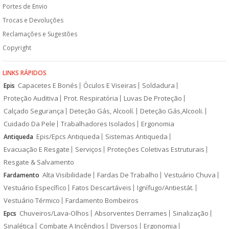
Portes de Envio
Trocas e Devoluções
Reclamações e Sugestões
Copyright
LINKS RÁPIDOS
Capacetes E Bonés
Óculos E Viseiras
Soldadura
Epis
Proteção Auditiva
Prot. Respiratória
Luvas De Proteção
Calçado Segurança
Deteção Gás, Alcoolí.
Deteção Gás,Alcooli.
Cuidado Da Pele
Trabalhadores Isolados
Ergonomia
Epis/Epcs Antiqueda
Sistemas Antiqueda
Antiqueda
Evacuação E Resgate
Serviços
Proteções Coletivas Estruturais
Resgate & Salvamento
Alta Visibilidade
Fardas De Trabalho
Vestuário Chuva
Fardamento
Vestuário Específico
Fatos Descartáveis
Ignífugo/Antiestát.
Vestuário Térmico
Fardamento Bombeiros
Chuveiros/Lava-Olhos
Absorventes Derrames
Sinalização
Epcs
Sinalética
Combate A Incêndios
Diversos
Ergonomia