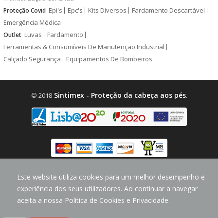
Epi's
Epc's
Kits Diversos
Fardamento Descartável
Proteção Covid
Emergência Médica
Luvas
Fardamento
Outlet
Ferramentas & Consumíveis De Manutenção Industrial
Calçado Segurança
Equipamentos De Bombeiros
Sintimex - Proteção da cabeça aos pés
© 2018
.
design by
CodeMind.PT
Este website utiliza cookies para um melhor desempenho e
Parceiro Digital desde 2018 Top 5% PME
experiência dos seus utilizadores. Ao continuar a navegar
aceita a nossa Política de Cookies e Privacidade.