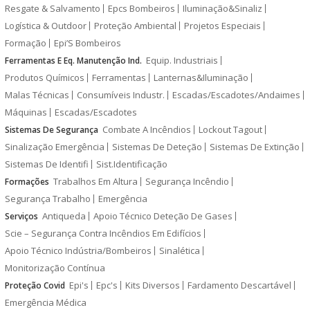
Resgate & Salvamento
Epcs Bombeiros
Iluminação&Sinaliz
Logística & Outdoor
Proteção Ambiental
Projetos Especiais
Formação
Epi’S Bombeiros
Equip. Industriais
Ferramentas E Eq. Manutenção Ind.
Produtos Químicos
Ferramentas
Lanternas&Iluminação
Malas Técnicas
Consumíveis Industr.
Escadas/Escadotes/Andaimes
Máquinas
Escadas/Escadotes
Combate A Incêndios
Lockout Tagout
Sistemas De Segurança
Sinalização Emergência
Sistemas De Deteção
Sistemas De Extinção
Sistemas De Identifi
Sist.Identificação
Trabalhos Em Altura
Segurança Incêndio
Formações
Segurança Trabalho
Emergência
Antiqueda
Apoio Técnico Deteção De Gases
Serviços
Scie – Segurança Contra Incêndios Em Edifícios
Apoio Técnico Indústria/Bombeiros
Sinalética
Monitorização Contínua
Epi's
Epc's
Kits Diversos
Fardamento Descartável
Proteção Covid
Emergência Médica