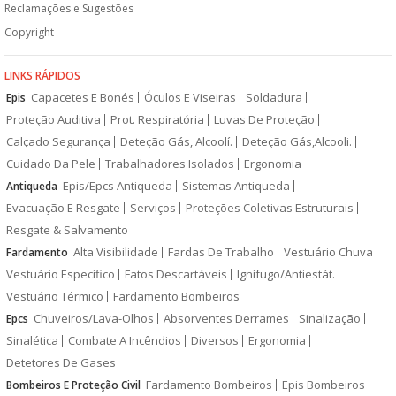
Reclamações e Sugestões
Copyright
LINKS RÁPIDOS
Capacetes E Bonés
Óculos E Viseiras
Soldadura
Epis
Proteção Auditiva
Prot. Respiratória
Luvas De Proteção
Calçado Segurança
Deteção Gás, Alcoolí.
Deteção Gás,Alcooli.
Cuidado Da Pele
Trabalhadores Isolados
Ergonomia
Epis/Epcs Antiqueda
Sistemas Antiqueda
Antiqueda
Evacuação E Resgate
Serviços
Proteções Coletivas Estruturais
Resgate & Salvamento
Alta Visibilidade
Fardas De Trabalho
Vestuário Chuva
Fardamento
Vestuário Específico
Fatos Descartáveis
Ignífugo/Antiestát.
Vestuário Térmico
Fardamento Bombeiros
Chuveiros/Lava-Olhos
Absorventes Derrames
Sinalização
Epcs
Sinalética
Combate A Incêndios
Diversos
Ergonomia
Detetores De Gases
Fardamento Bombeiros
Epis Bombeiros
Bombeiros E Proteção Civil