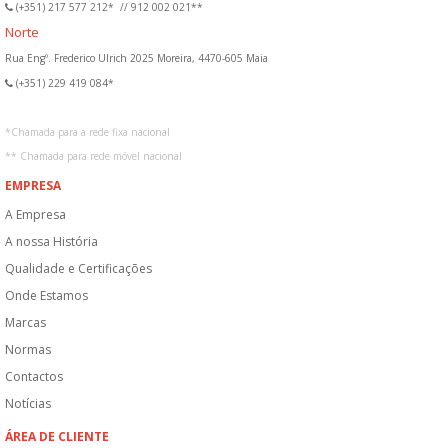
(+351) 217 577 212*
//
912 002 021**
Norte
Rua Engº. Frederico Ulrich 2025 Moreira, 4470-605 Maia
(+351) 229 419 084*
*
Chamada para a rede fixa nacional
**
Chamada para rede móvel nacional
EMPRESA
A Empresa
A nossa História
Qualidade e Certificações
Onde Estamos
Marcas
Normas
Contactos
Notícias
ÁREA DE CLIENTE