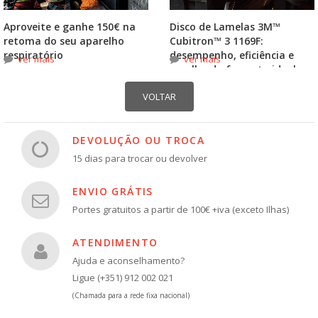
Aproveite e ganhe 150€ na
Disco de Lamelas 3M™
retoma do seu aparelho
Cubitron™ 3 1169F:
respiratório
desempenho, eficiência e
ver mais
ver mais
escolha do formato ideal
DEVOLUÇÃO OU TROCA
15 dias para trocar ou devolver
ENVIO GRÁTIS
Portes gratuitos a partir de 100€ +iva (exceto Ilhas)
ATENDIMENTO
Ajuda e aconselhamento?
Ligue (+351) 912 002 021
(Chamada para a rede fixa nacional)