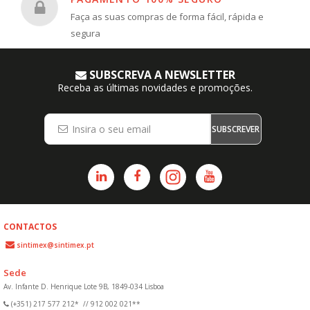
Faça as suas compras de forma fácil, rápida e
segura
SUBSCREVA A NEWSLETTER
Receba as últimas novidades e promoções.
SUBSCREVER
CONTACTOS
sintimex@sintimex.pt
Sede
Av. Infante D. Henrique Lote 9B, 1849-034 Lisboa
(+351) 217 577 212*
//
912 002 021**