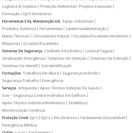
Logística & Outdoor
Proteção Ambiental
Projetos Especiais
Formação
Epi’S Bombeiros
Equip. Industriais
Ferramentas E Eq. Manutenção Ind.
Produtos Químicos
Ferramentas
Lanternas&Iluminação
Malas Técnicas
Consumíveis Industr.
Escadas/Escadotes/Andaimes
Máquinas
Escadas/Escadotes
Combate A Incêndios
Lockout Tagout
Sistemas De Segurança
Sinalização Emergência
Sistemas De Deteção
Sistemas De Extinção
Sistemas De Identifi
Sist.Identificação
Trabalhos Em Altura
Segurança Incêndio
Formações
Segurança Trabalho
Emergência
Antiqueda
Apoio Técnico Deteção De Gases
Serviços
Scie – Segurança Contra Incêndios Em Edifícios
Apoio Técnico Indústria/Bombeiros
Sinalética
Monitorização Contínua
Epi's
Epc's
Kits Diversos
Fardamento Descartável
Proteção Covid
Emergência Médica
Luvas
Fardamento
Outlet