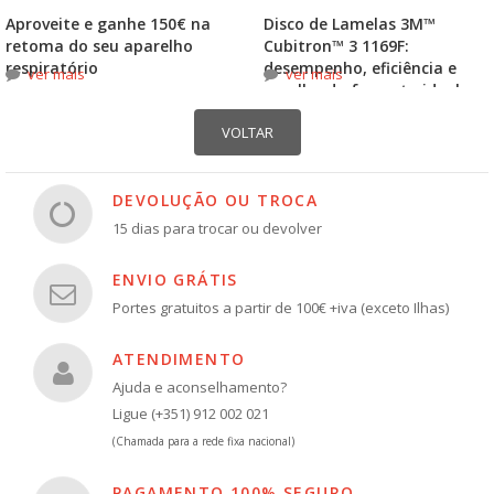
Aproveite e ganhe 150€ na
Disco de Lamelas 3M™
retoma do seu aparelho
Cubitron™ 3 1169F:
respiratório
desempenho, eficiência e
ver mais
ver mais
escolha do formato ideal
DEVOLUÇÃO OU TROCA
15 dias para trocar ou devolver
ENVIO GRÁTIS
Portes gratuitos a partir de 100€ +iva (exceto Ilhas)
ATENDIMENTO
Ajuda e aconselhamento?
Ligue (+351) 912 002 021
(Chamada para a rede fixa nacional)
PAGAMENTO 100% SEGURO