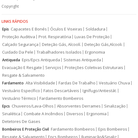
Copyright
LINKS RÁPIDOS
Capacetes E Bonés
Óculos E Viseiras
Soldadura
Epis
Proteção Auditiva
Prot. Respiratória
Luvas De Proteção
Calçado Segurança
Deteção Gás, Alcoolí.
Deteção Gás,Alcooli.
Cuidado Da Pele
Trabalhadores Isolados
Ergonomia
Epis/Epcs Antiqueda
Sistemas Antiqueda
Antiqueda
Evacuação E Resgate
Serviços
Proteções Coletivas Estruturais
Resgate & Salvamento
Alta Visibilidade
Fardas De Trabalho
Vestuário Chuva
Fardamento
Vestuário Específico
Fatos Descartáveis
Ignífugo/Antiestát.
Vestuário Térmico
Fardamento Bombeiros
Chuveiros/Lava-Olhos
Absorventes Derrames
Sinalização
Epcs
Sinalética
Combate A Incêndios
Diversos
Ergonomia
Detetores De Gases
Fardamento Bombeiros
Epis Bombeiros
Bombeiros E Proteção Civil
Resgate & Salvamento
Epcs Bombeiros
Iluminação&Sinaliz