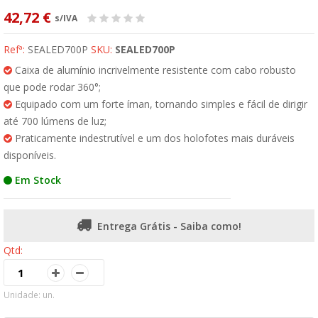
42,72 €
s/IVA
Refª:
SEALED700P
SKU:
SEALED700P
Caixa de alumínio incrivelmente resistente com cabo robusto
que pode rodar 360°;
Equipado com um forte íman, tornando simples e fácil de dirigir
até 700 lúmens de luz;
Praticamente indestrutível e um dos holofotes mais duráveis
disponíveis.
Em Stock
Entrega Grátis - Saiba como!
Qtd:
Unidade: un.