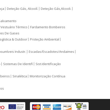
nça
Deteção Gás, Alcoolí.
Deteção Gás,Alcooli.
Salvamento
Vestuário Térmico
Fardamento Bombeiros
res De Gases
ogística & Outdoor
Proteção Ambiental
sumíveis Industr.
Escadas/Escadotes/Andaimes
o
Sistemas De Identifi
Sist.Identificação
mbeiros
Sinalética
Monitorização Contínua
ros