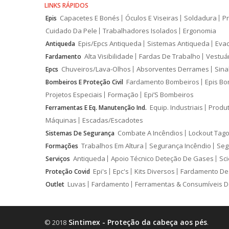
LINKS RÁPIDOS
Capacetes E Bonés
Óculos E Viseiras
Soldadura
Pr
Epis
Cuidado Da Pele
Trabalhadores Isolados
Ergonomia
Epis/Epcs Antiqueda
Sistemas Antiqueda
Eva
Antiqueda
Alta Visibilidade
Fardas De Trabalho
Vestuá
Fardamento
Chuveiros/Lava-Olhos
Absorventes Derrames
Sina
Epcs
Fardamento Bombeiros
Epis Bo
Bombeiros E Proteção Civil
Projetos Especiais
Formação
Epi’S Bombeiros
Equip. Industriais
Produ
Ferramentas E Eq. Manutenção Ind.
Máquinas
Escadas/Escadotes
Combate A Incêndios
Lockout Tago
Sistemas De Segurança
Trabalhos Em Altura
Segurança Incêndio
Seg
Formações
Antiqueda
Apoio Técnico Deteção De Gases
Sci
Serviços
Epi's
Epc's
Kits Diversos
Fardamento De
Proteção Covid
Luvas
Fardamento
Ferramentas & Consumíveis D
Outlet
Sintimex - Proteção da cabeça aos pés
© 2018
.