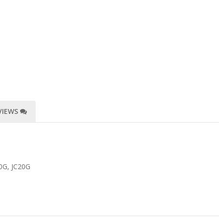
VIEWS
0G, JC20G