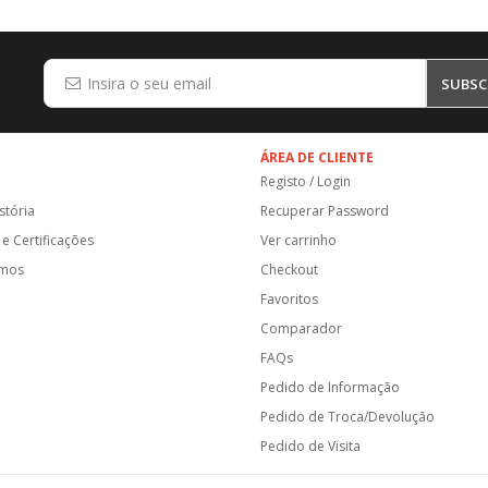
SUBSC
ÁREA DE CLIENTE
Registo / Login
stória
Recuperar Password
e Certificações
Ver carrinho
amos
Checkout
Favoritos
Comparador
FAQs
Pedido de Informação
Pedido de Troca/Devolução
Pedido de Visita