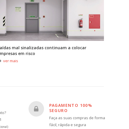
aídas mal sinalizadas continuam a colocar
A primei
mpresas em risco
durante
ver mais
ver m
PAGAMENTO 100%
SEGURO
nto?
Faça as suas compras de forma
1
fácil, rápida e segura
ional)