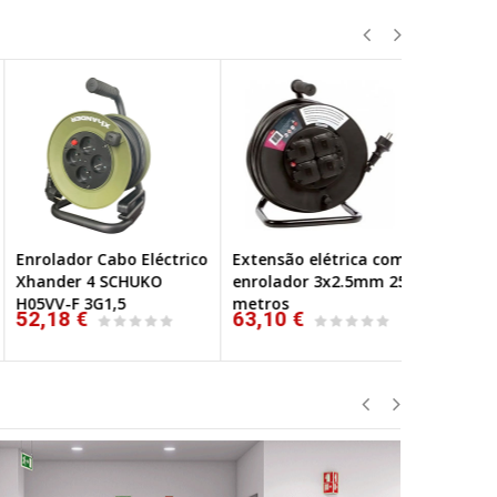
rolador Cabo Eléctrico
Extensão elétrica com
Enrolador 
ander 4 SCHUKO
enrolador 3x2.5mm 25
de Parede 
5VV-F 3G1,5
metros
Metros
2,18 €
63,10 €
69,06 €