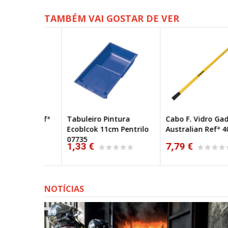
TAMBÉM VAI GOSTAR DE VER
aley Refª
Tabuleiro Pintura
Cabo F. Vidro Gadanh
Ecoblcok 11cm Pentrilo
Australian Refª 40120
07735
1,33 €
7,79 €
NOTÍCIAS