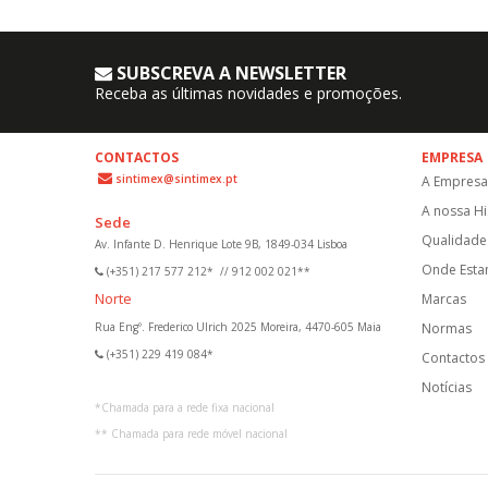
SUBSCREVA A NEWSLETTER
Receba as últimas novidades e promoções.
CONTACTOS
EMPRESA
sintimex@sintimex.pt
A Empresa
A nossa Hi
Sede
Qualidade 
Av. Infante D. Henrique Lote 9B, 1849-034 Lisboa
Onde Est
(+351) 217 577 212*
//
912 002 021**
Norte
Marcas
Rua Engº. Frederico Ulrich 2025 Moreira, 4470-605 Maia
Normas
(+351) 229 419 084*
Contactos
Notícias
*
Chamada para a rede fixa nacional
**
Chamada para rede móvel nacional