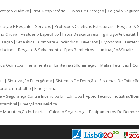
oteção Auditiva
Prot. Respiratória
Luvas De Proteção
Calçado Segura
cuação E Resgate
Serviços
Proteções Coletivas Estruturais
Resgate & 
rio Chuva
Vestuário Específico
Fatos Descartáveis
Ignífugo/Antiestát.
lização
Sinalética
Combate A Incêndios
Diversos
Ergonomia
Deteto
mbeiros
Resgate & Salvamento
Epcs Bombeiros
Iluminação&Sinaliz
L
tos Químicos
Ferramentas
Lanternas&Iluminação
Malas Técnicas
Con
ut
Sinalização Emergência
Sistemas De Deteção
Sistemas De Extinçã
urança Trabalho
Emergência
e – Segurança Contra Incêndios Em Edifícios
Apoio Técnico Indústria/Bo
scartável
Emergência Médica
e Manutenção Industrial
Calçado Segurança
Equipamentos De Bombei