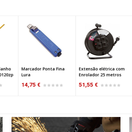
o
Marcador Ponta Fina
Extensão elétrica com
En
zp
Lura
Enrolador 25 metros
Xh
H0
14,75 €
51,55 €
5