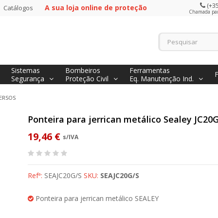
(+35
A sua loja online de proteção
Catálogos
Chamada para
Sistemas
Bombeiros
Ferramentas
Segurança
Proteção Civil
Eq. Manutenção Ind.
ERSOS
Ponteira para jerrican metálico Sealey JC20
19,46 €
s/IVA
Refª:
SEAJC20G/S
SKU:
SEAJC20G/S
Ponteira para jerrican metálico SEALEY