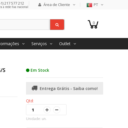
1) 217 577 212
Área de Cliente
PT
 a rede fixa nacional
0
Formações
Serviços
Outlet
G/S
Em Stock
Entrega Grátis - Saiba como!
Qtd:
Unidade: un.