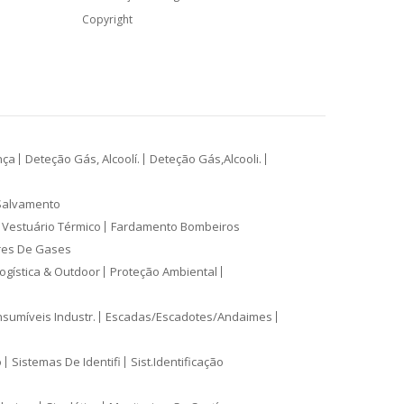
Copyright
nça
Deteção Gás, Alcoolí.
Deteção Gás,Alcooli.
Salvamento
Vestuário Térmico
Fardamento Bombeiros
res De Gases
ogística & Outdoor
Proteção Ambiental
sumíveis Industr.
Escadas/Escadotes/Andaimes
o
Sistemas De Identifi
Sist.Identificação