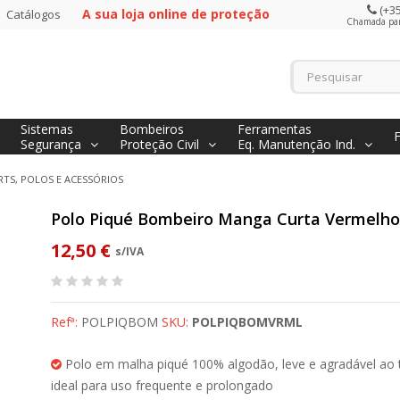
(+35
A sua loja online de proteção
Catálogos
Chamada para
Sistemas
Bombeiros
Ferramentas
Segurança
Proteção Civil
Eq. Manutenção Ind.
RTS, POLOS E ACESSÓRIOS
Polo Piqué Bombeiro Manga Curta Vermelho
12,50 €
s/IVA
Refª:
POLPIQBOM
SKU:
POLPIQBOMVRML
Polo em malha piqué 100% algodão, leve e agradável ao 
ideal para uso frequente e prolongado