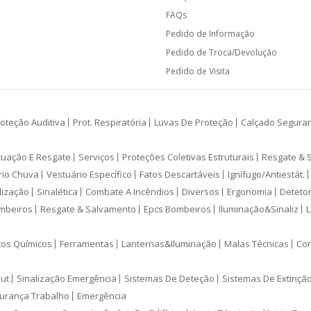
FAQs
Pedido de Informação
Pedido de Troca/Devolução
Pedido de Visita
oteção Auditiva
Prot. Respiratória
Luvas De Proteção
Calçado Segura
cuação E Resgate
Serviços
Proteções Coletivas Estruturais
Resgate & 
rio Chuva
Vestuário Específico
Fatos Descartáveis
Ignífugo/Antiestát.
lização
Sinalética
Combate A Incêndios
Diversos
Ergonomia
Deteto
mbeiros
Resgate & Salvamento
Epcs Bombeiros
Iluminação&Sinaliz
L
tos Químicos
Ferramentas
Lanternas&Iluminação
Malas Técnicas
Con
ut
Sinalização Emergência
Sistemas De Deteção
Sistemas De Extinçã
urança Trabalho
Emergência