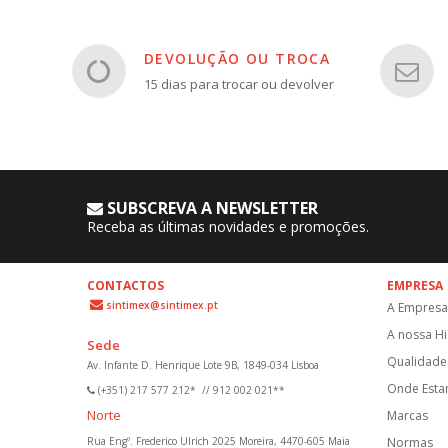
DEVOLUÇÃO OU TROCA
15 dias para trocar ou devolver
SUBSCREVA A NEWSLETTER
Receba as últimas novidades e promoções.
CONTACTOS
EMPRESA
sintimex@sintimex.pt
A Empresa
A nossa Hi
Sede
Qualidade 
Av. Infante D. Henrique Lote 9B, 1849-034 Lisboa
Onde Est
(+351) 217 577 212*
//
912 002 021**
Norte
Marcas
Rua Engº. Frederico Ulrich 2025 Moreira, 4470-605 Maia
Normas