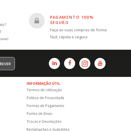
PAGAMENTO 100%
SEGURO
nto?
Faça as suas compras de forma
1
fácil, rápida e segura
ional)
REVER
INFORMAÇÃO ÚTIL
Termos de Utilização
Politica de Privacidade
Formas de Pagamento
Portes de Envio
Trocas e Devoluções
Reclamações e Sugestões