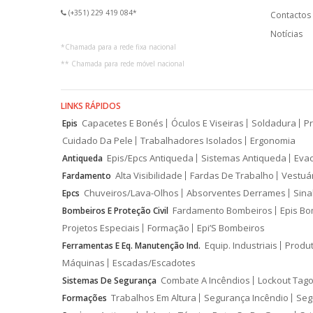
(+351) 229 419 084*
Contactos
Notícias
*
Chamada para a rede fixa nacional
**
Chamada para rede móvel nacional
LINKS RÁPIDOS
Capacetes E Bonés
Óculos E Viseiras
Soldadura
Pr
Epis
Cuidado Da Pele
Trabalhadores Isolados
Ergonomia
Epis/Epcs Antiqueda
Sistemas Antiqueda
Eva
Antiqueda
Alta Visibilidade
Fardas De Trabalho
Vestuá
Fardamento
Chuveiros/Lava-Olhos
Absorventes Derrames
Sina
Epcs
Fardamento Bombeiros
Epis Bo
Bombeiros E Proteção Civil
Projetos Especiais
Formação
Epi’S Bombeiros
Equip. Industriais
Produ
Ferramentas E Eq. Manutenção Ind.
Máquinas
Escadas/Escadotes
Combate A Incêndios
Lockout Tago
Sistemas De Segurança
Trabalhos Em Altura
Segurança Incêndio
Seg
Formações