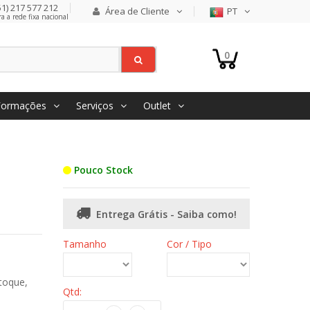
1) 217 577 212
Área de Cliente
PT
 a rede fixa nacional
0
Formações
Serviços
Outlet
Pouco Stock
Entrega Grátis - Saiba como!
Tamanho
Cor / Tipo
toque,
Qtd: