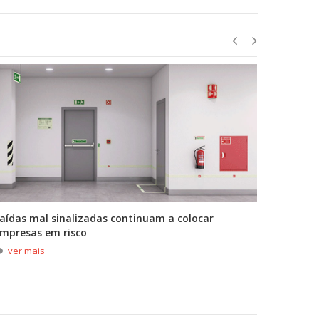
aídas mal sinalizadas continuam a colocar
A primei
mpresas em risco
durante
ver mais
ver m