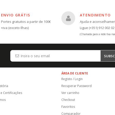
ENVIO GRÁTIS
ATENDIMENTO
Portes gratuitos a partir de 100€
Ajuda e aconselhame
+iva (exceto Ilhas)
Ligue (+351) 912 002 02
(Chamada para a rede fixa nac
SUBSC
ÁREA DE CLIENTE
Registo / Login
stória
Recuperar Password
e Certificações
Ver carrinho
amos
Checkout
Favoritos
Comparador