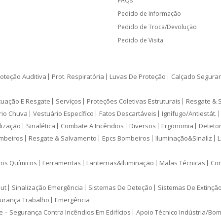
FAQs
Pedido de Informação
Pedido de Troca/Devolução
Pedido de Visita
oteção Auditiva
Prot. Respiratória
Luvas De Proteção
Calçado Segura
cuação E Resgate
Serviços
Proteções Coletivas Estruturais
Resgate & 
rio Chuva
Vestuário Específico
Fatos Descartáveis
Ignífugo/Antiestát.
lização
Sinalética
Combate A Incêndios
Diversos
Ergonomia
Deteto
mbeiros
Resgate & Salvamento
Epcs Bombeiros
Iluminação&Sinaliz
L
tos Químicos
Ferramentas
Lanternas&Iluminação
Malas Técnicas
Con
ut
Sinalização Emergência
Sistemas De Deteção
Sistemas De Extinçã
urança Trabalho
Emergência
e – Segurança Contra Incêndios Em Edifícios
Apoio Técnico Indústria/Bo