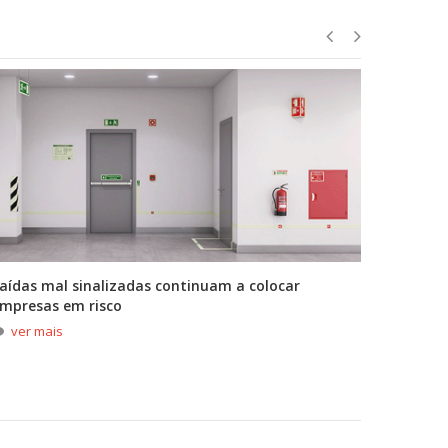
aídas mal sinalizadas continuam a colocar
A primei
mpresas em risco
durante
ver mais
ver m