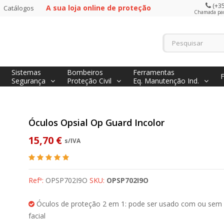
(+35
A sua loja online de proteção
Catálogos
Chamada para
Sistemas
Bombeiros
Ferramentas
Segurança
Proteção Civil
Eq. Manutenção Ind.
Óculos Opsial Op Guard Incolor
15,70 €
s/IVA
Refª:
OPSP702I9O
SKU:
OPSP702I9O
Óculos de proteção 2 em 1: pode ser usado com ou sem
facial