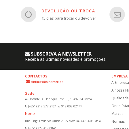
DEVOLUÇÃO OU TROCA
15 dias para trocar ou devolver
SUBSCREVA A NEWSLETTER
Receba as últimas novidades e promoções.
CONTACTOS
EMPRESA
sintimex@sintimex.pt
A Empresa
A nossa Hi
Sede
Qualidade 
Av. Infante D. Henrique Lote 9B, 1849-034 Lisboa
Onde Est
(+351) 217 577 212*
//
912 002 021**
Norte
Marcas
Rua Engº. Frederico Ulrich 2025 Moreira, 4470-605 Maia
Normas
(+351) 229 419 084*