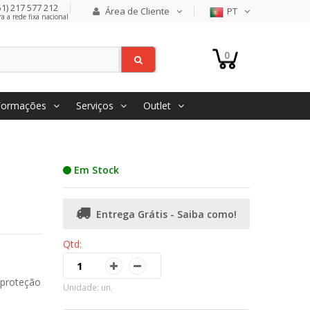
1) 217 577 212
Área de Cliente
PT
 a rede fixa nacional
0
Formações
Serviços
Outlet
Em Stock
Entrega Grátis - Saiba como!
Qtd:
 proteção
Unidade: un.