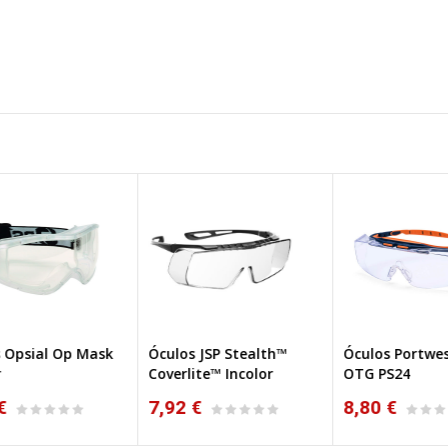
k
Óculos JSP Stealth™
Óculos Portwest Peak
Óc
Coverlite™ Incolor
OTG PS24
Ma
St
7,92 €
8,80 €
1