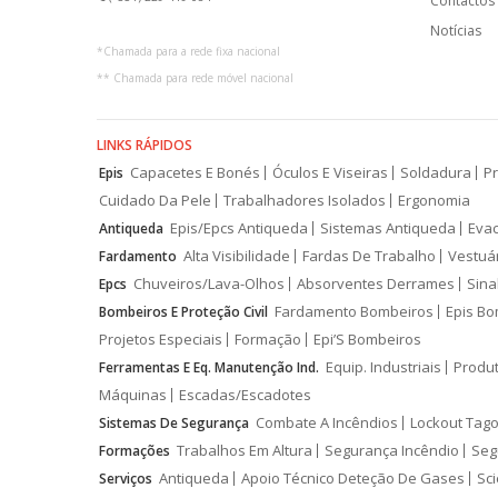
Contactos
Notícias
*
Chamada para a rede fixa nacional
**
Chamada para rede móvel nacional
LINKS RÁPIDOS
Capacetes E Bonés
Óculos E Viseiras
Soldadura
Pr
Epis
Cuidado Da Pele
Trabalhadores Isolados
Ergonomia
Epis/Epcs Antiqueda
Sistemas Antiqueda
Eva
Antiqueda
Alta Visibilidade
Fardas De Trabalho
Vestuá
Fardamento
Chuveiros/Lava-Olhos
Absorventes Derrames
Sina
Epcs
Fardamento Bombeiros
Epis Bo
Bombeiros E Proteção Civil
Projetos Especiais
Formação
Epi’S Bombeiros
Equip. Industriais
Produ
Ferramentas E Eq. Manutenção Ind.
Máquinas
Escadas/Escadotes
Combate A Incêndios
Lockout Tago
Sistemas De Segurança
Trabalhos Em Altura
Segurança Incêndio
Seg
Formações
Antiqueda
Apoio Técnico Deteção De Gases
Sci
Serviços