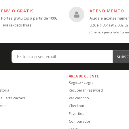
ENVIO GRÁTIS
ATENDIMENTO
Portes gratuitos a partir de 100€
Ajuda e aconselhame
+iva (exceto Ilhas)
Ligue (+351) 912 002 02
(Chamada para a rede fixa nac
SUBSC
ÁREA DE CLIENTE
Registo / Login
stória
Recuperar Password
e Certificações
Ver carrinho
amos
Checkout
Favoritos
Comparador