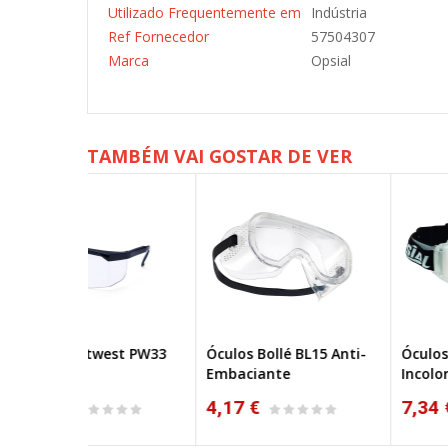
Utilizado Frequentemente em
Indústria
Ref Fornecedor
57504307
Marca
Opsial
TAMBÉM VAI GOSTAR DE VER
est PW33
Óculos Bollé BL15 Anti-
Óculos Opsial Op Mas
Embaciante
Incolor
4,17 €
7,34 €