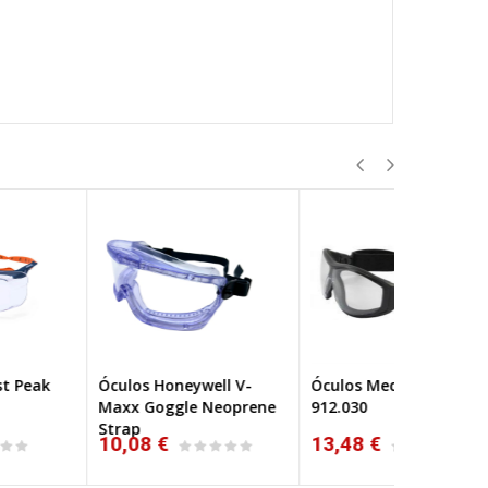
ulos Honeywell V-
Óculos Medop Kamba
Óculos Bol
xx Goggle Neoprene
912.030
rap
0,08 €
13,48 €
14,10 €