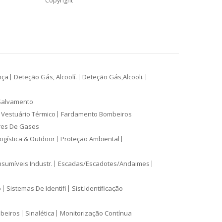
Copyright
nça
Deteção Gás, Alcoolí.
Deteção Gás,Alcooli.
Salvamento
Vestuário Térmico
Fardamento Bombeiros
res De Gases
ogística & Outdoor
Proteção Ambiental
sumíveis Industr.
Escadas/Escadotes/Andaimes
o
Sistemas De Identifi
Sist.Identificação
mbeiros
Sinalética
Monitorização Contínua