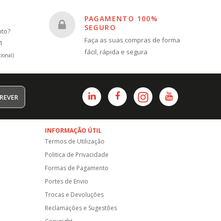
PAGAMENTO 100%
SEGURO
nto?
Faça as suas compras de forma
1
fácil, rápida e segura
ional)
REVER
INFORMAÇÃO ÚTIL
Termos de Utilização
Politica de Privacidade
Formas de Pagamento
Portes de Envio
Trocas e Devoluções
Reclamações e Sugestões