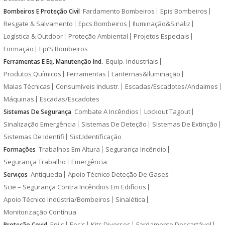
Fardamento Bombeiros
Epis Bombeiros
Bombeiros E Proteção Civil
Resgate & Salvamento
Epcs Bombeiros
Iluminação&Sinaliz
Logística & Outdoor
Proteção Ambiental
Projetos Especiais
Formação
Epi’S Bombeiros
Equip. Industriais
Ferramentas E Eq. Manutenção Ind.
Produtos Químicos
Ferramentas
Lanternas&Iluminação
Malas Técnicas
Consumíveis Industr.
Escadas/Escadotes/Andaimes
Máquinas
Escadas/Escadotes
Combate A Incêndios
Lockout Tagout
Sistemas De Segurança
Sinalização Emergência
Sistemas De Deteção
Sistemas De Extinção
Sistemas De Identifi
Sist.Identificação
Trabalhos Em Altura
Segurança Incêndio
Formações
Segurança Trabalho
Emergência
Antiqueda
Apoio Técnico Deteção De Gases
Serviços
Scie – Segurança Contra Incêndios Em Edifícios
Apoio Técnico Indústria/Bombeiros
Sinalética
Monitorização Contínua
Epi's
Epc's
Kits Diversos
Fardamento Descartável
Proteção Covid