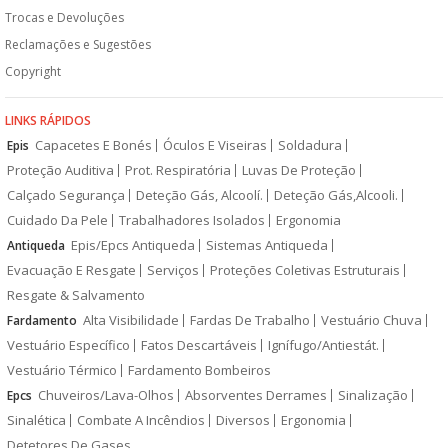
Trocas e Devoluções
Reclamações e Sugestões
Copyright
LINKS RÁPIDOS
Capacetes E Bonés
Óculos E Viseiras
Soldadura
Epis
Proteção Auditiva
Prot. Respiratória
Luvas De Proteção
Calçado Segurança
Deteção Gás, Alcoolí.
Deteção Gás,Alcooli.
Cuidado Da Pele
Trabalhadores Isolados
Ergonomia
Epis/Epcs Antiqueda
Sistemas Antiqueda
Antiqueda
Evacuação E Resgate
Serviços
Proteções Coletivas Estruturais
Resgate & Salvamento
Alta Visibilidade
Fardas De Trabalho
Vestuário Chuva
Fardamento
Vestuário Específico
Fatos Descartáveis
Ignífugo/Antiestát.
Vestuário Térmico
Fardamento Bombeiros
Chuveiros/Lava-Olhos
Absorventes Derrames
Sinalização
Epcs
Sinalética
Combate A Incêndios
Diversos
Ergonomia
Detetores De Gases