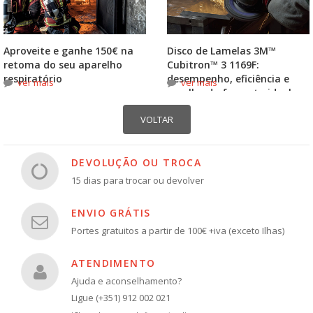
Aproveite e ganhe 150€ na
Disco de Lamelas 3M™
retoma do seu aparelho
Cubitron™ 3 1169F:
respiratório
desempenho, eficiência e
ver mais
ver mais
escolha do formato ideal
DEVOLUÇÃO OU TROCA
15 dias para trocar ou devolver
ENVIO GRÁTIS
Portes gratuitos a partir de 100€ +iva (exceto Ilhas)
ATENDIMENTO
Ajuda e aconselhamento?
Ligue (+351) 912 002 021