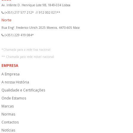
Av. Infante D. Henrique Lote 9B, 1849-034 Lisboa
(+351) 217 577 212*
//
912 002 021**
Norte
Rua Engº. Frederico Ulrich 2025 Moreira, 4470-605 Maia
(+351) 229 419 084*
*
Chamada para a rede fixa nacional
**
Chamada para rede móvel nacional
EMPRESA
A Empresa
A nossa História
Qualidade e Certificações
Onde Estamos
Marcas
Normas
Contactos
Notícias