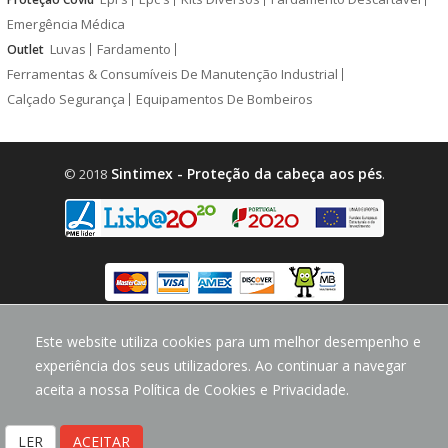
Emergência Médica
Luvas
Fardamento
Outlet
Ferramentas & Consumíveis De Manutenção Industrial
Calçado Segurança
Equipamentos De Bombeiros
Sintimex - Proteção da cabeça aos pés
© 2018
.
design by
CodeMind.PT
Este website utiliza cookies para um melhor desempenho e
Parceiro Digital desde 2018 Top 5% PME
experiência dos seus utilizadores. Ao continuar a navegar
aceita a nossa Política de Cookies e Privacidade.
LER
ACEITAR