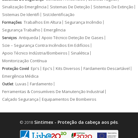
Sinalização Emergência
Sistemas De Deteção
Sistemas De Extinção
Sistemas De Identifi
Sist.Identificação
Trabalhos Em Altura
Segurança Incêndio
Formações
Segurança Trabalho
Emergência
Antiqueda
Apoio Técnico Deteção De Gases
Serviços
Scie – Segurança Contra Incêndios Em Edifícios
Apoio Técnico Indústria/Bombeiros
Sinalética
Monitorização Contínua
Epi's
Epc's
Kits Diversos
Fardamento Descartável
Proteção Covid
Emergência Médica
Luvas
Fardamento
Outlet
Ferramentas & Consumíveis De Manutenção Industrial
Calçado Segurança
Equipamentos De Bombeiros
Sintimex - Proteção da cabeça aos pés
© 2018
.