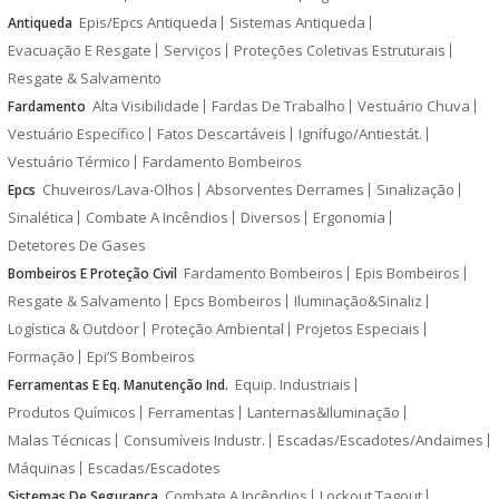
Epis/Epcs Antiqueda
Sistemas Antiqueda
Antiqueda
Evacuação E Resgate
Serviços
Proteções Coletivas Estruturais
Resgate & Salvamento
Alta Visibilidade
Fardas De Trabalho
Vestuário Chuva
Fardamento
Vestuário Específico
Fatos Descartáveis
Ignífugo/Antiestát.
Vestuário Térmico
Fardamento Bombeiros
Chuveiros/Lava-Olhos
Absorventes Derrames
Sinalização
Epcs
Sinalética
Combate A Incêndios
Diversos
Ergonomia
Detetores De Gases
Fardamento Bombeiros
Epis Bombeiros
Bombeiros E Proteção Civil
Resgate & Salvamento
Epcs Bombeiros
Iluminação&Sinaliz
Logística & Outdoor
Proteção Ambiental
Projetos Especiais
Formação
Epi’S Bombeiros
Equip. Industriais
Ferramentas E Eq. Manutenção Ind.
Produtos Químicos
Ferramentas
Lanternas&Iluminação
Malas Técnicas
Consumíveis Industr.
Escadas/Escadotes/Andaimes
Máquinas
Escadas/Escadotes
Combate A Incêndios
Lockout Tagout
Sistemas De Segurança