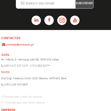
SUBSCREVER
CONTACTOS
sintimex@sintimex.pt
Sede
Av. Infante D. Henrique Lote 9B, 1849-034 Lisboa
(+351) 217 577 212*
//
912 002 021**
Norte
Rua Engº. Frederico Ulrich 2025 Moreira, 4470-605 Maia
(+351) 229 419 084*
*
Chamada para a rede fixa nacional
**
Chamada para rede móvel nacional
EMPRESA