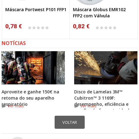
Máscara Portwest P101 FFP1
Máscara Globus EMR102
FFP2 com Válvula
0,78 €
0,82 €
NOTÍCIAS
Aproveite e ganhe 150€ na
Disco de Lamelas 3M™
retoma do seu aparelho
Cubitron™ 3 1169F:
respiratório
desempenho, eficiência e
ver mais
ver mais
escolha do formato ideal