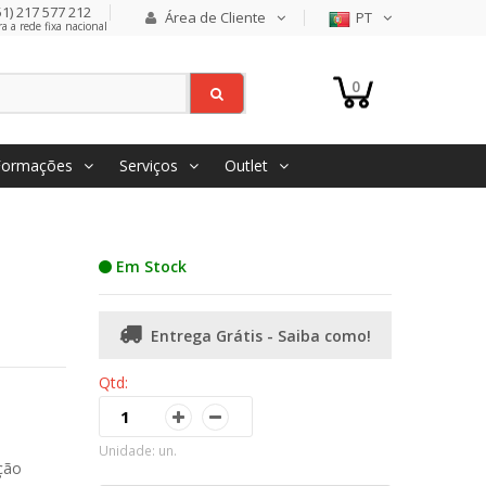
1) 217 577 212
Área de Cliente
PT
 a rede fixa nacional
0
Formações
Serviços
Outlet
Em Stock
Entrega Grátis - Saiba como!
Qtd:
Unidade: un.
ção