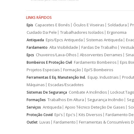
LINKS RÁPIDOS
Capacetes E Bonés
Óculos E Viseiras
Soldadura
Pr
Epis
Cuidado Da Pele
Trabalhadores Isolados
Ergonomia
Epis/Epcs Antiqueda
Sistemas Antiqueda
Eva
Antiqueda
Alta Visibilidade
Fardas De Trabalho
Vestuá
Fardamento
Chuveiros/Lava-Olhos
Absorventes Derrames
Sina
Epcs
Fardamento Bombeiros
Epis Bo
Bombeiros E Proteção Civil
Projetos Especiais
Formação
Epi’S Bombeiros
Equip. Industriais
Produ
Ferramentas E Eq. Manutenção Ind.
Máquinas
Escadas/Escadotes
Combate A Incêndios
Lockout Tago
Sistemas De Segurança
Trabalhos Em Altura
Segurança Incêndio
Seg
Formações
Antiqueda
Apoio Técnico Deteção De Gases
Sci
Serviços
Epi's
Epc's
Kits Diversos
Fardamento De
Proteção Covid
Luvas
Fardamento
Ferramentas & Consumíveis D
Outlet