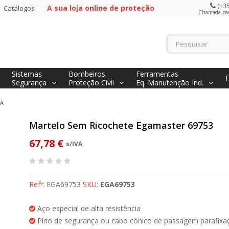
(+35
A sua loja online de proteção
Catálogos
Chamada para
Sistemas
Bombeiros
Ferramentas
Segurança
Proteção Civil
Eq. Manutenção Ind.
CA
Martelo Sem Ricochete Egamaster 69753
67,78 €
s/IVA
Refª:
EGA69753
SKU:
EGA69753
Aço especial de alta resistência
Pino de segurança ou cabo cónico de passagem parafixa