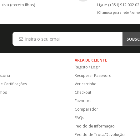
+iva (exceto Ilhas)
Ligue (+351) 912 002 02
(Chamada para a rede fixa nac
SUBSC
ÁREA DE CLIENTE
Registo / Login
stória
Recuperar Password
e Certificações
Ver carrinho
amos
Checkout
Favoritos
Comparador
FAQs
Pedido de Informação
Pedido de Troca/Devolução