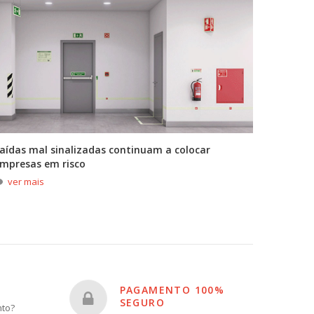
aídas mal sinalizadas continuam a colocar
A primei
mpresas em risco
durante
ver mais
ver m
PAGAMENTO 100%
SEGURO
nto?