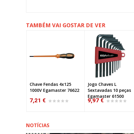
TAMBÉM VAI GOSTAR DE VER
 para
Chave Fendas 4x125
Jogo Chaves L
oldar 400
1000V Egamaster 76622
Sextavadas 10 peças
Egamaster 61500
7,21 €
9,97 €
NOTÍCIAS