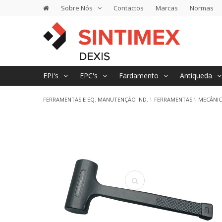
Sobre Nós
Contactos
Marcas
Normas
EPI's
EPC's
Fardamento
Antiqueda
FERRAMENTAS E EQ. MANUTENÇÃO IND.
FERRAMENTAS
MECÂNI