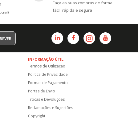
Faça as suas compras de forma
1
fácil, rápida e segura
ional)
REVER
INFORMAÇÃO ÚTIL
Termos de Utilização
Politica de Privacidade
Formas de Pagamento
Portes de Envio
Trocas e Devoluções
Reclamações e Sugestões
Copyright