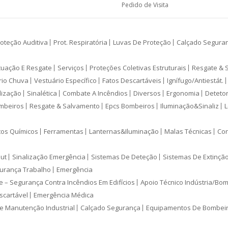
Pedido de Visita
oteção Auditiva
Prot. Respiratória
Luvas De Proteção
Calçado Segura
cuação E Resgate
Serviços
Proteções Coletivas Estruturais
Resgate & 
rio Chuva
Vestuário Específico
Fatos Descartáveis
Ignífugo/Antiestát.
lização
Sinalética
Combate A Incêndios
Diversos
Ergonomia
Deteto
mbeiros
Resgate & Salvamento
Epcs Bombeiros
Iluminação&Sinaliz
L
tos Químicos
Ferramentas
Lanternas&Iluminação
Malas Técnicas
Con
ut
Sinalização Emergência
Sistemas De Deteção
Sistemas De Extinçã
urança Trabalho
Emergência
e – Segurança Contra Incêndios Em Edifícios
Apoio Técnico Indústria/Bo
scartável
Emergência Médica
e Manutenção Industrial
Calçado Segurança
Equipamentos De Bombei