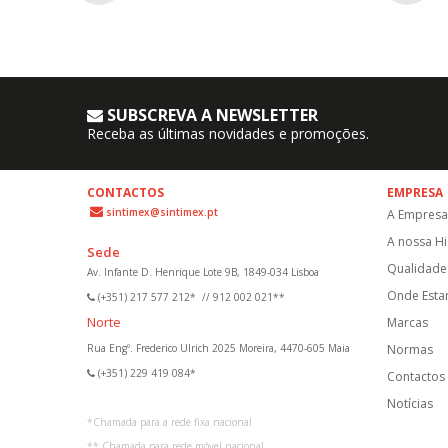
SUBSCREVA A NEWSLETTER
Receba as últimas novidades e promoções.
CONTACTOS
EMPRESA
sintimex@sintimex.pt
A Empresa
A nossa Hi
Sede
Qualidade 
Av. Infante D. Henrique Lote 9B, 1849-034 Lisboa
Onde Est
(+351) 217 577 212*
//
912 002 021**
Norte
Marcas
Rua Engº. Frederico Ulrich 2025 Moreira, 4470-605 Maia
Normas
(+351) 229 419 084*
Contactos
Notícias
*
Chamada para a rede fixa nacional
**
Chamada para rede móvel nacional