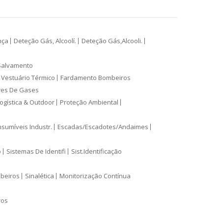
nça
Deteção Gás, Alcoolí.
Deteção Gás,Alcooli.
Salvamento
Vestuário Térmico
Fardamento Bombeiros
res De Gases
ogística & Outdoor
Proteção Ambiental
sumíveis Industr.
Escadas/Escadotes/Andaimes
o
Sistemas De Identifi
Sist.Identificação
mbeiros
Sinalética
Monitorização Contínua
ros