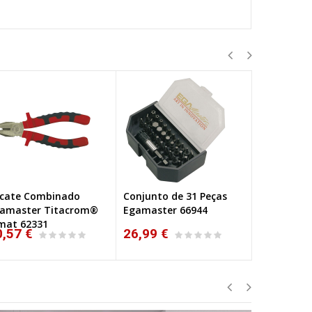
icate Combinado
Conjunto de 31 Peças
Conjunto 
amaster Titacrom®
Egamaster 66944
Fenda Xha
mat 62331
0,57 €
26,99 €
30,06 €