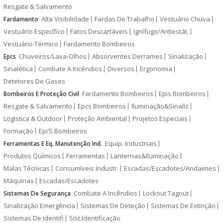
Resgate & Salvamento
Alta Visibilidade
Fardas De Trabalho
Vestuário Chuva
Fardamento
Vestuário Específico
Fatos Descartáveis
Ignífugo/Antiestát.
Vestuário Térmico
Fardamento Bombeiros
Chuveiros/Lava-Olhos
Absorventes Derrames
Sinalização
Epcs
Sinalética
Combate A Incêndios
Diversos
Ergonomia
Detetores De Gases
Fardamento Bombeiros
Epis Bombeiros
Bombeiros E Proteção Civil
Resgate & Salvamento
Epcs Bombeiros
Iluminação&Sinaliz
Logística & Outdoor
Proteção Ambiental
Projetos Especiais
Formação
Epi’S Bombeiros
Equip. Industriais
Ferramentas E Eq. Manutenção Ind.
Produtos Químicos
Ferramentas
Lanternas&Iluminação
Malas Técnicas
Consumíveis Industr.
Escadas/Escadotes/Andaimes
Máquinas
Escadas/Escadotes
Combate A Incêndios
Lockout Tagout
Sistemas De Segurança
Sinalização Emergência
Sistemas De Deteção
Sistemas De Extinção
Sistemas De Identifi
Sist.Identificação