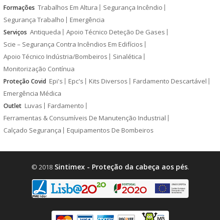
Trabalhos Em Altura
Segurança Incêndio
Formações
Segurança Trabalho
Emergência
Antiqueda
Apoio Técnico Deteção De Gases
Serviços
Scie – Segurança Contra Incêndios Em Edifícios
Apoio Técnico Indústria/Bombeiros
Sinalética
Monitorização Contínua
Epi's
Epc's
Kits Diversos
Fardamento Descartável
Proteção Covid
Emergência Médica
Luvas
Fardamento
Outlet
Ferramentas & Consumíveis De Manutenção Industrial
Calçado Segurança
Equipamentos De Bombeiros
Sintimex - Proteção da cabeça aos pés
© 2018
.