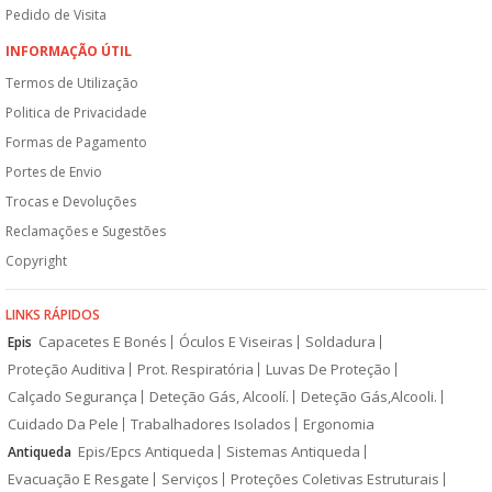
Pedido de Visita
INFORMAÇÃO ÚTIL
Termos de Utilização
Politica de Privacidade
Formas de Pagamento
Portes de Envio
Trocas e Devoluções
Reclamações e Sugestões
Copyright
LINKS RÁPIDOS
Capacetes E Bonés
Óculos E Viseiras
Soldadura
Epis
Proteção Auditiva
Prot. Respiratória
Luvas De Proteção
Calçado Segurança
Deteção Gás, Alcoolí.
Deteção Gás,Alcooli.
Cuidado Da Pele
Trabalhadores Isolados
Ergonomia
Epis/Epcs Antiqueda
Sistemas Antiqueda
Antiqueda
Evacuação E Resgate
Serviços
Proteções Coletivas Estruturais