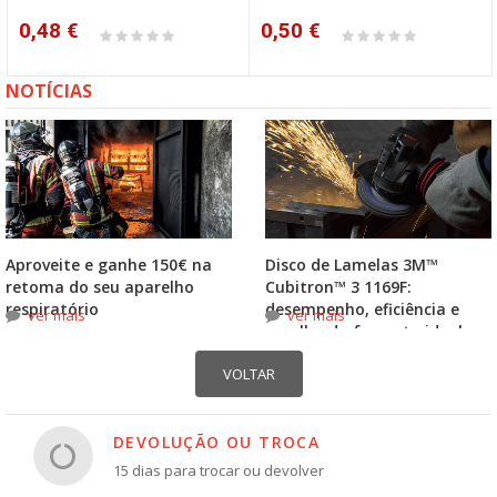
0,48 €
0,50 €
NOTÍCIAS
Aproveite e ganhe 150€ na
Disco de Lamelas 3M™
retoma do seu aparelho
Cubitron™ 3 1169F:
respiratório
desempenho, eficiência e
ver mais
ver mais
escolha do formato ideal
DEVOLUÇÃO OU TROCA
15 dias para trocar ou devolver