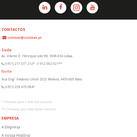
CONTACTOS
sintimex@sintimex.pt
Sede
Av. Infante D. Henrique Lote 9B, 1849-034 Lisboa
(+351) 217 577 212*
//
912 002 021**
Norte
Rua Engº. Frederico Ulrich 2025 Moreira, 4470-605 Maia
(+351) 229 419 084*
*
Chamada para a rede fixa nacional
**
Chamada para rede móvel nacional
EMPRESA
A Empresa
A nossa História