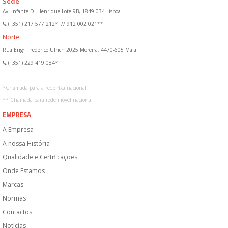
Sede
Av. Infante D. Henrique Lote 9B, 1849-034 Lisboa
(+351) 217 577 212*
//
912 002 021**
Norte
Rua Engº. Frederico Ulrich 2025 Moreira, 4470-605 Maia
(+351) 229 419 084*
*
Chamada para a rede fixa nacional
**
Chamada para rede móvel nacional
EMPRESA
A Empresa
A nossa História
Qualidade e Certificações
Onde Estamos
Marcas
Normas
Contactos
Notícias