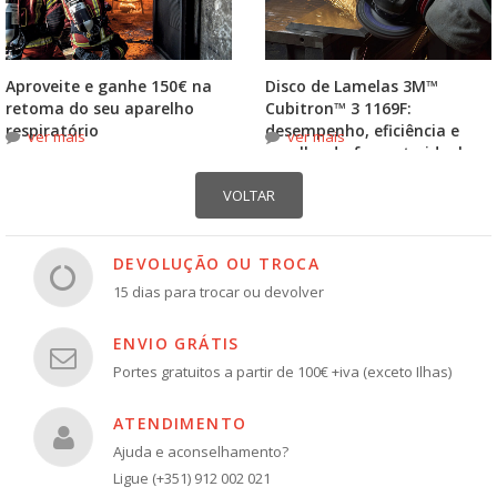
Aproveite e ganhe 150€ na
Disco de Lamelas 3M™
retoma do seu aparelho
Cubitron™ 3 1169F:
respiratório
desempenho, eficiência e
ver mais
ver mais
escolha do formato ideal
DEVOLUÇÃO OU TROCA
15 dias para trocar ou devolver
ENVIO GRÁTIS
Portes gratuitos a partir de 100€ +iva (exceto Ilhas)
ATENDIMENTO
Ajuda e aconselhamento?
Ligue (+351) 912 002 021