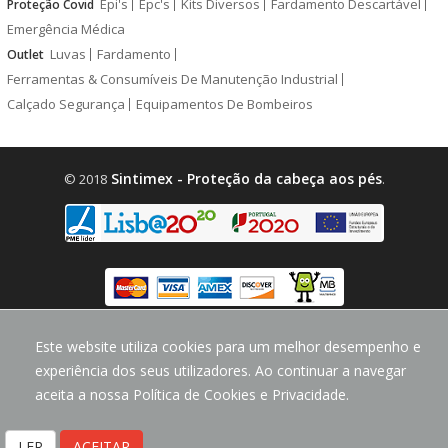
Epi's
Epc's
Kits Diversos
Fardamento Descartável
Proteção Covid
Emergência Médica
Luvas
Fardamento
Outlet
Ferramentas & Consumíveis De Manutenção Industrial
Calçado Segurança
Equipamentos De Bombeiros
Sintimex - Proteção da cabeça aos pés
© 2018
.
design by
CodeMind.PT
Este website utiliza cookies para um melhor desempenho e
Parceiro Digital desde 2018 Top 5% PME
experiência dos seus utilizadores. Ao continuar a navegar
aceita a nossa Política de Cookies e Privacidade.
LER
ACEITAR