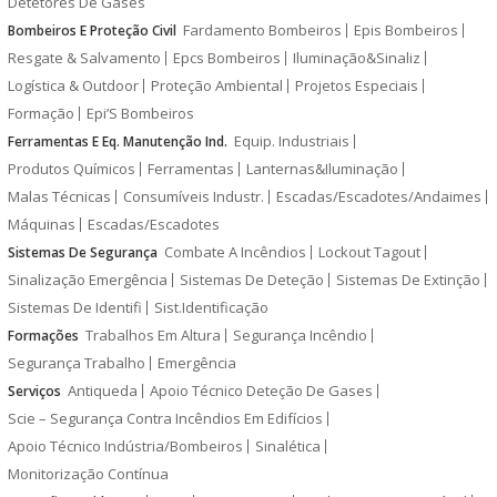
Detetores De Gases
Fardamento Bombeiros
Epis Bombeiros
Bombeiros E Proteção Civil
Resgate & Salvamento
Epcs Bombeiros
Iluminação&Sinaliz
Logística & Outdoor
Proteção Ambiental
Projetos Especiais
Formação
Epi’S Bombeiros
Equip. Industriais
Ferramentas E Eq. Manutenção Ind.
Produtos Químicos
Ferramentas
Lanternas&Iluminação
Malas Técnicas
Consumíveis Industr.
Escadas/Escadotes/Andaimes
Máquinas
Escadas/Escadotes
Combate A Incêndios
Lockout Tagout
Sistemas De Segurança
Sinalização Emergência
Sistemas De Deteção
Sistemas De Extinção
Sistemas De Identifi
Sist.Identificação
Trabalhos Em Altura
Segurança Incêndio
Formações
Segurança Trabalho
Emergência
Antiqueda
Apoio Técnico Deteção De Gases
Serviços
Scie – Segurança Contra Incêndios Em Edifícios
Apoio Técnico Indústria/Bombeiros
Sinalética
Monitorização Contínua