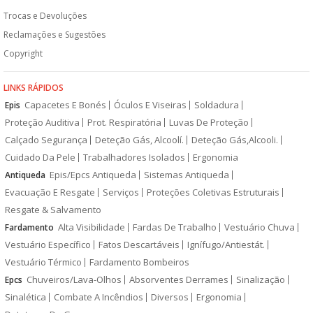
Trocas e Devoluções
Reclamações e Sugestões
Copyright
LINKS RÁPIDOS
Capacetes E Bonés
Óculos E Viseiras
Soldadura
Epis
Proteção Auditiva
Prot. Respiratória
Luvas De Proteção
Calçado Segurança
Deteção Gás, Alcoolí.
Deteção Gás,Alcooli.
Cuidado Da Pele
Trabalhadores Isolados
Ergonomia
Epis/Epcs Antiqueda
Sistemas Antiqueda
Antiqueda
Evacuação E Resgate
Serviços
Proteções Coletivas Estruturais
Resgate & Salvamento
Alta Visibilidade
Fardas De Trabalho
Vestuário Chuva
Fardamento
Vestuário Específico
Fatos Descartáveis
Ignífugo/Antiestát.
Vestuário Térmico
Fardamento Bombeiros
Chuveiros/Lava-Olhos
Absorventes Derrames
Sinalização
Epcs
Sinalética
Combate A Incêndios
Diversos
Ergonomia