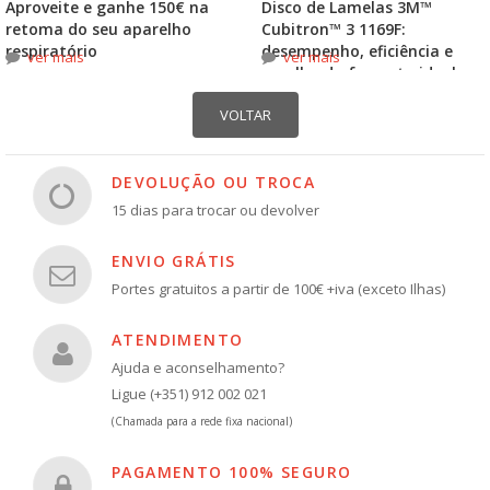
Aproveite e ganhe 150€ na
Disco de Lamelas 3M™
retoma do seu aparelho
Cubitron™ 3 1169F:
respiratório
desempenho, eficiência e
ver mais
ver mais
escolha do formato ideal
DEVOLUÇÃO OU TROCA
15 dias para trocar ou devolver
ENVIO GRÁTIS
Portes gratuitos a partir de 100€ +iva (exceto Ilhas)
ATENDIMENTO
Ajuda e aconselhamento?
Ligue (+351) 912 002 021
(Chamada para a rede fixa nacional)
PAGAMENTO 100% SEGURO