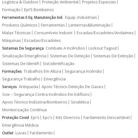
Logística & Outdoor
Proteção Ambiental
Projetos Especiais
Formação
Epi’S Bombeiros
Equip. Industriais
Ferramentas E Eq. Manutenção Ind.
Produtos Químicos
Ferramentas
Lanternas&Iluminação
Malas Técnicas
Consumíveis Industr.
Escadas/Escadotes/Andaimes
Máquinas
Escadas/Escadotes
Combate A Incêndios
Lockout Tagout
Sistemas De Segurança
Sinalização Emergência
Sistemas De Deteção
Sistemas De Extinção
Sistemas De Identifi
Sist.Identificação
Trabalhos Em Altura
Segurança Incêndio
Formações
Segurança Trabalho
Emergência
Antiqueda
Apoio Técnico Deteção De Gases
Serviços
Scie – Segurança Contra Incêndios Em Edifícios
Apoio Técnico Indústria/Bombeiros
Sinalética
Monitorização Contínua
Epi's
Epc's
Kits Diversos
Fardamento Descartável
Proteção Covid
Emergência Médica
Luvas
Fardamento
Outlet