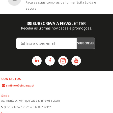
Faça as suas compras de forma fácil, rápida e
segura
SUBSCREVA A NEWSLETTER
Receba as últimas novidades e promoções.
SUBSCREVER
CONTACTOS
sintimex@sintimex.pt
Sede
Av. Infante D. Henrique Lote 9B, 1849-034 Lisboa
(+351) 217 577 212*
//
912 002 021**