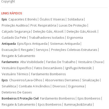
Copyright
LINKS RÁPIDOS
Capacetes E Bonés
Óculos E Viseiras
Soldadura
Epis
Proteção Auditiva
Prot. Respiratória
Luvas De Proteção
Calçado Segurança
Deteção Gás, Alcoolí.
Deteção Gás,Alcooli.
Cuidado Da Pele
Trabalhadores Isolados
Ergonomia
Epis/Epcs Antiqueda
Sistemas Antiqueda
Antiqueda
Evacuação E Resgate
Serviços
Proteções Coletivas Estruturais
Resgate & Salvamento
Alta Visibilidade
Fardas De Trabalho
Vestuário Chuva
Fardamento
Vestuário Específico
Fatos Descartáveis
Ignífugo/Antiestát.
Vestuário Térmico
Fardamento Bombeiros
Chuveiros/Lava-Olhos
Absorventes Derrames
Sinalização
Epcs
Sinalética
Combate A Incêndios
Diversos
Ergonomia
Detetores De Gases
Fardamento Bombeiros
Epis Bombeiros
Bombeiros E Proteção Civil
Resgate & Salvamento
Epcs Bombeiros
Iluminação&Sinaliz