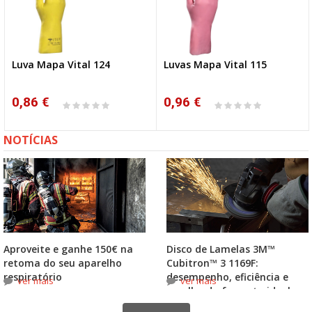
Luva Mapa Vital 124
Luvas Mapa Vital 115
0,86 €
0,96 €
NOTÍCIAS
Aproveite e ganhe 150€ na
Disco de Lamelas 3M™
retoma do seu aparelho
Cubitron™ 3 1169F:
respiratório
desempenho, eficiência e
ver mais
ver mais
escolha do formato ideal