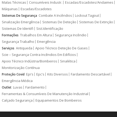
Malas Técnicas
Consumíveis Industr.
Escadas/Escadotes/Andaimes
Máquinas
Escadas/Escadotes
Combate A Incêndios
Lockout Tagout
Sistemas De Segurança
Sinalização Emergência
Sistemas De Deteção
Sistemas De Extinção
Sistemas De Identifi
Sist.Identificação
Trabalhos Em Altura
Segurança Incêndio
Formações
Segurança Trabalho
Emergência
Antiqueda
Apoio Técnico Deteção De Gases
Serviços
Scie – Segurança Contra Incêndios Em Edifícios
Apoio Técnico Indústria/Bombeiros
Sinalética
Monitorização Contínua
Epi's
Epc's
Kits Diversos
Fardamento Descartável
Proteção Covid
Emergência Médica
Luvas
Fardamento
Outlet
Ferramentas & Consumíveis De Manutenção Industrial
Calçado Segurança
Equipamentos De Bombeiros