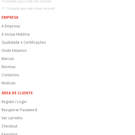
*
Chamada para a rede fixa nacional
**
Chamada para rede móvel nacional
EMPRESA
A Empresa
A nossa História
Qualidade e Certificações
Onde Estamos
Marcas
Normas
Contactos
Notícias
ÁREA DE CLIENTE
Registo / Login
Recuperar Password
Ver carrinho
Checkout
Favoritos