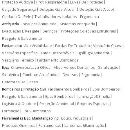
Proteção Auditiva
Prot. Respiratória
Luvas De Proteção
Calçado Segurança
Deteção Gás, Alcoolí.
Deteção Gás,Alcooli.
Cuidado Da Pele
Trabalhadores Isolados
Ergonomia
Epis/Epcs Antiqueda
Sistemas Antiqueda
Antiqueda
Evacuação E Resgate
Serviços
Proteções Coletivas Estruturais
Resgate & Salvamento
Alta Visibilidade
Fardas De Trabalho
Vestuário Chuva
Fardamento
Vestuário Específico
Fatos Descartáveis
Ignífugo/Antiestát.
Vestuário Térmico
Fardamento Bombeiros
Chuveiros/Lava-Olhos
Absorventes Derrames
Sinalização
Epcs
Sinalética
Combate A Incêndios
Diversos
Ergonomia
Detetores De Gases
Fardamento Bombeiros
Epis Bombeiros
Bombeiros E Proteção Civil
Resgate & Salvamento
Epcs Bombeiros
Iluminação&Sinaliz
Logística & Outdoor
Proteção Ambiental
Projetos Especiais
Formação
Epi’S Bombeiros
Equip. Industriais
Ferramentas E Eq. Manutenção Ind.
Produtos Químicos
Ferramentas
Lanternas&Iluminação