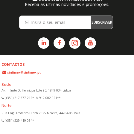
Receba as últimas novidades e promoções.
SUBSCREVER
CONTACTOS
sintimex@sintimex.pt
Sede
Av. Infante D. Henrique Lote 9B, 1849-034 Lisboa
(+351) 217 577 212*
//
912 002 021**
Norte
Rua Engº. Frederico Ulrich 2025 Moreira, 4470-605 Maia
(+351) 229 419 084*