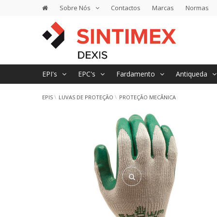
Sobre Nós
Contactos
Marcas
Normas
EPI's
EPC's
Fardamento
Antiqueda
EPIS
LUVAS DE PROTEÇÃO
PROTEÇÃO MECÂNICA