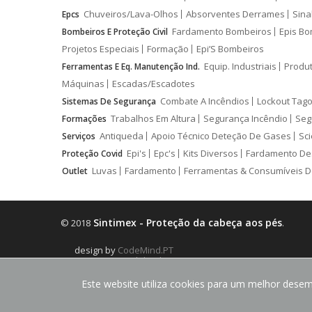
Chuveiros/Lava-Olhos
Absorventes Derrames
Sina
Epcs
Fardamento Bombeiros
Epis Bo
Bombeiros E Proteção Civil
Projetos Especiais
Formação
Epi’S Bombeiros
Equip. Industriais
Produ
Ferramentas E Eq. Manutenção Ind.
Máquinas
Escadas/Escadotes
Combate A Incêndios
Lockout Tago
Sistemas De Segurança
Trabalhos Em Altura
Segurança Incêndio
Seg
Formações
Antiqueda
Apoio Técnico Deteção De Gases
Sci
Serviços
Epi's
Epc's
Kits Diversos
Fardamento De
Proteção Covid
Luvas
Fardamento
Ferramentas & Consumíveis D
Outlet
Sintimex - Proteção da cabeça aos pés
© 2018
.
design by
CodeMind.PT
Parceiro Digital desde 2018 Top 5% PME
Este website utiliza cookies para um melhor desemp