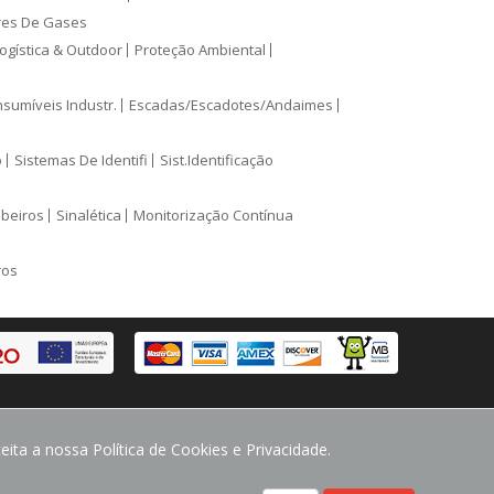
res De Gases
ogística & Outdoor
Proteção Ambiental
sumíveis Industr.
Escadas/Escadotes/Andaimes
o
Sistemas De Identifi
Sist.Identificação
mbeiros
Sinalética
Monitorização Contínua
ros
ita a nossa Política de Cookies e Privacidade.