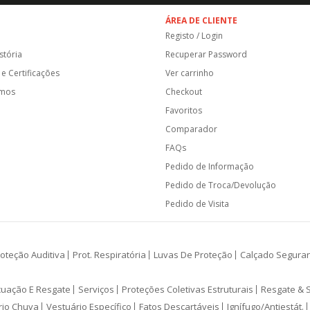
ÁREA DE CLIENTE
Registo / Login
stória
Recuperar Password
e Certificações
Ver carrinho
amos
Checkout
Favoritos
Comparador
FAQs
Pedido de Informação
Pedido de Troca/Devolução
Pedido de Visita
oteção Auditiva
Prot. Respiratória
Luvas De Proteção
Calçado Segura
cuação E Resgate
Serviços
Proteções Coletivas Estruturais
Resgate & 
rio Chuva
Vestuário Específico
Fatos Descartáveis
Ignífugo/Antiestát.