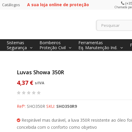
(+35
A sua loja online de proteção
Catálogos
Chamada para
Sistemas
Bombeiros
Ferramentas
Segurança
Proteção Civil
Eq. Manutenção Ind.
Luvas Showa 350R
4,37 €
s/IVA
Refª:
SHO350R
SKU:
SHO350R9
Respirável mas durável, a luva 350R resistente ao óleo foi
concebida com o conforto como objetivo