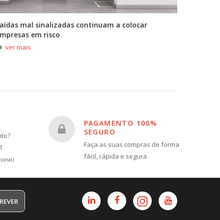
aídas mal sinalizadas continuam a colocar
A primei
mpresas em risco
durante
ver mais
ver m
PAGAMENTO 100%
SEGURO
nto?
Faça as suas compras de forma
1
fácil, rápida e segura
ional)
REVER