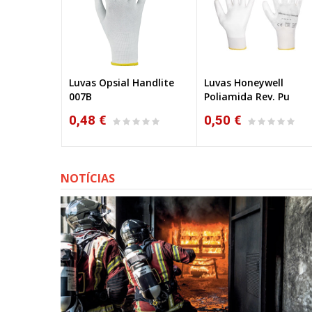
HyFlex™ 11-
Luvas Opsial Handlite
Luvas Honeywell
007B
Poliamida Rev. Pu
0,48 €
0,50 €
NOTÍCIAS