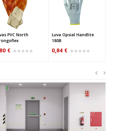
vas PVC North
Luva Opsial Handlite
Luvas Nyl
rongoflex
180B
80 €
0,84 €
0,89 €