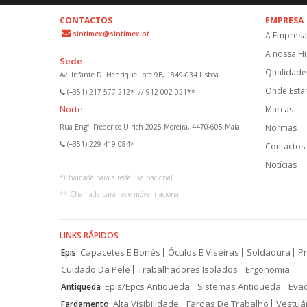
CONTACTOS
EMPRESA
sintimex@sintimex.pt
A Empresa
A nossa Hi
Sede
Qualidade 
Av. Infante D. Henrique Lote 9B, 1849-034 Lisboa
Onde Est
(+351) 217 577 212*
//
912 002 021**
Norte
Marcas
Rua Engº. Frederico Ulrich 2025 Moreira, 4470-605 Maia
Normas
(+351) 229 419 084*
Contactos
Notícias
*
Chamada para a rede fixa nacional
**
Chamada para rede móvel nacional
LINKS RÁPIDOS
Capacetes E Bonés
Óculos E Viseiras
Soldadura
Pr
Epis
Cuidado Da Pele
Trabalhadores Isolados
Ergonomia
Epis/Epcs Antiqueda
Sistemas Antiqueda
Eva
Antiqueda
Alta Visibilidade
Fardas De Trabalho
Vestuá
Fardamento