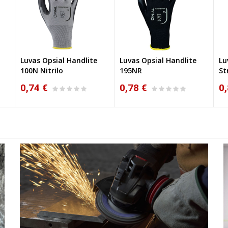
Luvas Opsial Handlite
Luvas Opsial Handlite
Lu
NOVO
100N Nitrilo
195NR
St
0,74 €
0,78 €
0,