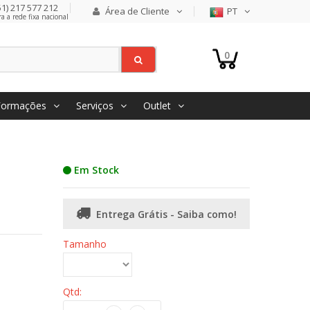
1) 217 577 212
Área de Cliente
PT
 a rede fixa nacional
0
Formações
Serviços
Outlet
Em Stock
Entrega Grátis - Saiba como!
Tamanho
Qtd: