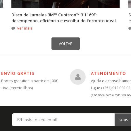
Disco de Lamelas 3M™ Cubitron™ 3 1169F:
S
desempenho, eficiência e escolha do formato ideal
e
ver mais
ENVIO GRÁTIS
ATENDIMENTO
Portes gratuitos a partir de 100€
Ajuda e aconselhame
+iva (exceto Ilhas)
Ligue (+351) 912 002 02
(Chamada para a rede fixa nac
SUBSC