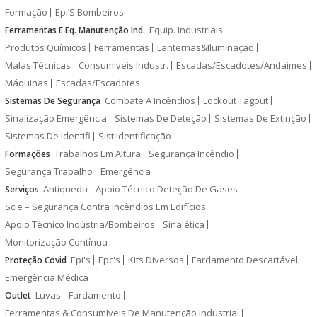
Formação
Epi’S Bombeiros
Equip. Industriais
Ferramentas E Eq. Manutenção Ind.
Produtos Químicos
Ferramentas
Lanternas&Iluminação
Malas Técnicas
Consumíveis Industr.
Escadas/Escadotes/Andaimes
Máquinas
Escadas/Escadotes
Combate A Incêndios
Lockout Tagout
Sistemas De Segurança
Sinalização Emergência
Sistemas De Deteção
Sistemas De Extinção
Sistemas De Identifi
Sist.Identificação
Trabalhos Em Altura
Segurança Incêndio
Formações
Segurança Trabalho
Emergência
Antiqueda
Apoio Técnico Deteção De Gases
Serviços
Scie – Segurança Contra Incêndios Em Edifícios
Apoio Técnico Indústria/Bombeiros
Sinalética
Monitorização Contínua
Epi's
Epc's
Kits Diversos
Fardamento Descartável
Proteção Covid
Emergência Médica
Luvas
Fardamento
Outlet
Ferramentas & Consumíveis De Manutenção Industrial