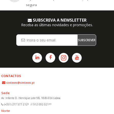
segura
SUBSCREVA A NEWSLETTER
Receba as últimas novidades e promoções.
SUBSCREVER
CONTACTOS
sintimex@sintimex.pt
Sede
Av. Infante D. Henrique Lote 9B, 1849-034 Lisboa
(+351) 217 577 212*
//
912 002 021**
Norte