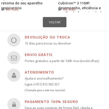
retoma do seu aparelho
Cubitron™ 3 1169F:
respiratório
desempenho, eficiência e
ver mais
ver mais
escolha do formato ideal
DEVOLUÇÃO OU TROCA
15 dias para trocar ou devolver
ENVIO GRÁTIS
Portes gratuitos a partir de 100€ +iva (exceto Ilhas)
ATENDIMENTO
Ajuda e aconselhamento?
Ligue (+351) 912 002 021
(Chamada para a rede fixa nacional)
PAGAMENTO 100% SEGURO
Faça as suas compras de forma fácil, rápida e