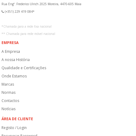
Rua Engº. Frederico Ulrich 2025 Moreira, 4470-605 Maia
(+351) 229 419 084*
*
Chamada para a rede fixa nacional
**
Chamada para rede móvel nacional
EMPRESA
A Empresa
A nossa História
Qualidade e Certificações
Onde Estamos
Marcas
Normas
Contactos
Notícias
ÁREA DE CLIENTE
Registo / Login
Recuperar Password