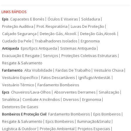
LINKS RÁPIDOS
Capacetes E Bonés
Óculos E Viseiras
Soldadura
Epis
Proteção Auditiva
Prot. Respiratória
Luvas De Proteção
Calçado Segurança
Deteção Gás, Alcoolí.
Deteção Gás,Alcooli.
Cuidado Da Pele
Trabalhadores Isolados
Ergonomia
Epis/Epcs Antiqueda
Sistemas Antiqueda
Antiqueda
Evacuação E Resgate
Serviços
Proteções Coletivas Estruturais
Resgate & Salvamento
Alta Visibilidade
Fardas De Trabalho
Vestuário Chuva
Fardamento
Vestuário Específico
Fatos Descartáveis
Ignífugo/Antiestát.
Vestuário Térmico
Fardamento Bombeiros
Chuveiros/Lava-Olhos
Absorventes Derrames
Sinalização
Epcs
Sinalética
Combate A Incêndios
Diversos
Ergonomia
Detetores De Gases
Fardamento Bombeiros
Epis Bombeiros
Bombeiros E Proteção Civil
Resgate & Salvamento
Epcs Bombeiros
Iluminação&Sinaliz
Logística & Outdoor
Proteção Ambiental
Projetos Especiais