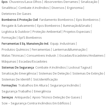
Chuveiros/Lava-Olhos
Absorventes Derrames
Sinalização
Epcs
Sinalética
Combate A Incêndios
Diversos
Ergonomia
Detetores De Gases
Fardamento Bombeiros
Epis Bombeiros
Bombeiros E Proteção Civil
Resgate & Salvamento
Epcs Bombeiros
Iluminação&Sinaliz
Logística & Outdoor
Proteção Ambiental
Projetos Especiais
Formação
Epi’S Bombeiros
Equip. Industriais
Ferramentas E Eq. Manutenção Ind.
Produtos Químicos
Ferramentas
Lanternas&Iluminação
Malas Técnicas
Consumíveis Industr.
Escadas/Escadotes/Andaimes
Máquinas
Escadas/Escadotes
Combate A Incêndios
Lockout Tagout
Sistemas De Segurança
Sinalização Emergência
Sistemas De Deteção
Sistemas De Extinção
Sistemas De Identifi
Sist.Identificação
Trabalhos Em Altura
Segurança Incêndio
Formações
Segurança Trabalho
Emergência
Antiqueda
Apoio Técnico Deteção De Gases
Serviços
Scie – Segurança Contra Incêndios Em Edifícios