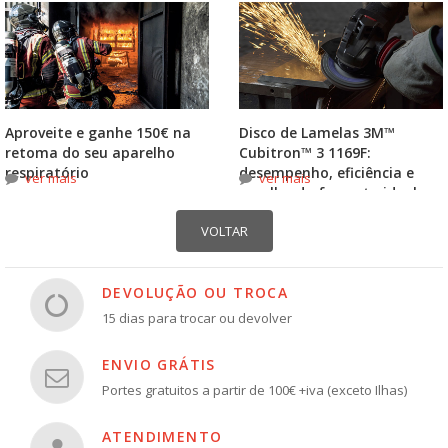
Aproveite e ganhe 150€ na
Disco de Lamelas 3M™
retoma do seu aparelho
Cubitron™ 3 1169F:
respiratório
desempenho, eficiência e
ver mais
ver mais
escolha do formato ideal
DEVOLUÇÃO OU TROCA
15 dias para trocar ou devolver
ENVIO GRÁTIS
Portes gratuitos a partir de 100€ +iva (exceto Ilhas)
ATENDIMENTO