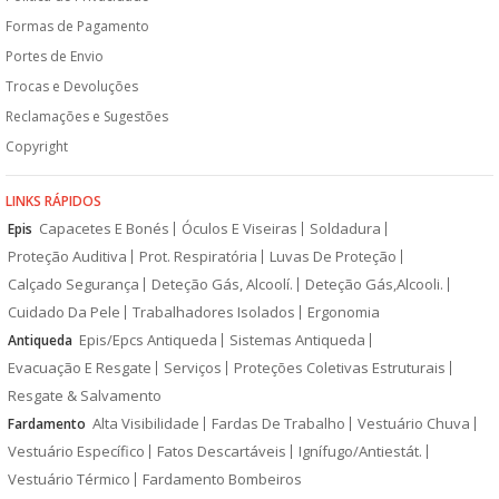
Formas de Pagamento
Portes de Envio
Trocas e Devoluções
Reclamações e Sugestões
Copyright
LINKS RÁPIDOS
Capacetes E Bonés
Óculos E Viseiras
Soldadura
Epis
Proteção Auditiva
Prot. Respiratória
Luvas De Proteção
Calçado Segurança
Deteção Gás, Alcoolí.
Deteção Gás,Alcooli.
Cuidado Da Pele
Trabalhadores Isolados
Ergonomia
Epis/Epcs Antiqueda
Sistemas Antiqueda
Antiqueda
Evacuação E Resgate
Serviços
Proteções Coletivas Estruturais
Resgate & Salvamento
Alta Visibilidade
Fardas De Trabalho
Vestuário Chuva
Fardamento
Vestuário Específico
Fatos Descartáveis
Ignífugo/Antiestát.
Vestuário Térmico
Fardamento Bombeiros