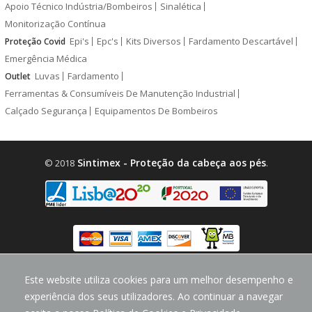
Apoio Técnico Indústria/Bombeiros
Sinalética
Monitorização Contínua
Epi's
Epc's
Kits Diversos
Fardamento Descartável
Proteção Covid
Emergência Médica
Luvas
Fardamento
Outlet
Ferramentas & Consumíveis De Manutenção Industrial
Calçado Segurança
Equipamentos De Bombeiros
Sintimex - Proteção da cabeça aos pés
© 2018
.
design by
CodeMind.PT
Este website utiliza cookies para um melhor desempenho e
Parceiro Digital desde 2018 Top 5% PME
experiência dos seus utilizadores. Ao continuar a navegar