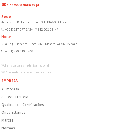
sintimex@sintimex.pt
Sede
Av. Infante D. Henrique Lote 9B, 1849-034 Lisboa
(+351) 217 577 212*
//
912 002 021**
Norte
Rua Engº. Frederico Ulrich 2025 Moreira, 4470-605 Maia
(+351) 229 419 084*
*
Chamada para a rede fixa nacional
**
Chamada para rede móvel nacional
EMPRESA
A Empresa
A nossa História
Qualidade e Certificações
Onde Estamos
Marcas
Normas