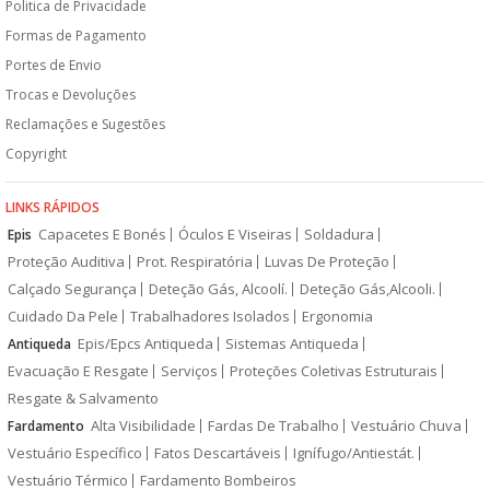
Politica de Privacidade
Formas de Pagamento
Portes de Envio
Trocas e Devoluções
Reclamações e Sugestões
Copyright
LINKS RÁPIDOS
Capacetes E Bonés
Óculos E Viseiras
Soldadura
Epis
Proteção Auditiva
Prot. Respiratória
Luvas De Proteção
Calçado Segurança
Deteção Gás, Alcoolí.
Deteção Gás,Alcooli.
Cuidado Da Pele
Trabalhadores Isolados
Ergonomia
Epis/Epcs Antiqueda
Sistemas Antiqueda
Antiqueda
Evacuação E Resgate
Serviços
Proteções Coletivas Estruturais
Resgate & Salvamento
Alta Visibilidade
Fardas De Trabalho
Vestuário Chuva
Fardamento
Vestuário Específico
Fatos Descartáveis
Ignífugo/Antiestát.
Vestuário Térmico
Fardamento Bombeiros