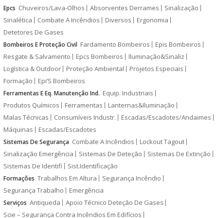
Chuveiros/Lava-Olhos
Absorventes Derrames
Sinalização
Epcs
Sinalética
Combate A Incêndios
Diversos
Ergonomia
Detetores De Gases
Fardamento Bombeiros
Epis Bombeiros
Bombeiros E Proteção Civil
Resgate & Salvamento
Epcs Bombeiros
Iluminação&Sinaliz
Logística & Outdoor
Proteção Ambiental
Projetos Especiais
Formação
Epi’S Bombeiros
Equip. Industriais
Ferramentas E Eq. Manutenção Ind.
Produtos Químicos
Ferramentas
Lanternas&Iluminação
Malas Técnicas
Consumíveis Industr.
Escadas/Escadotes/Andaimes
Máquinas
Escadas/Escadotes
Combate A Incêndios
Lockout Tagout
Sistemas De Segurança
Sinalização Emergência
Sistemas De Deteção
Sistemas De Extinção
Sistemas De Identifi
Sist.Identificação
Trabalhos Em Altura
Segurança Incêndio
Formações
Segurança Trabalho
Emergência
Antiqueda
Apoio Técnico Deteção De Gases
Serviços
Scie – Segurança Contra Incêndios Em Edifícios