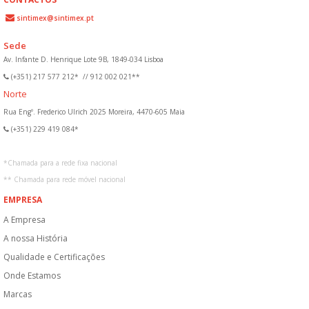
sintimex@sintimex.pt
Sede
Av. Infante D. Henrique Lote 9B, 1849-034 Lisboa
(+351) 217 577 212*
//
912 002 021**
Norte
Rua Engº. Frederico Ulrich 2025 Moreira, 4470-605 Maia
(+351) 229 419 084*
*
Chamada para a rede fixa nacional
**
Chamada para rede móvel nacional
EMPRESA
A Empresa
A nossa História
Qualidade e Certificações
Onde Estamos
Marcas