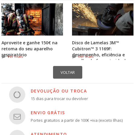
Aproveite e ganhe 150€ na
Disco de Lamelas 3M™
retoma do seu aparelho
Cubitron™ 3 1169F:
respiratório
desempenho, eficiência e
ver mais
ver mais
escolha do formato ideal
DEVOLUÇÃO OU TROCA
15 dias para trocar ou devolver
ENVIO GRÁTIS
Portes gratuitos a partir de 100€ +iva (exceto Ilhas)
ATENDIMENTO