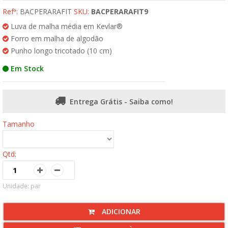
Refª:
BACPERARAFIT
SKU:
BACPERARAFIT9
Luva de malha média em Kevlar®
Forro em malha de algodão
Punho longo tricotado (10 cm)
Em Stock
Entrega Grátis - Saiba como!
Tamanho
Qtd:
Unidade: par
ADICIONAR