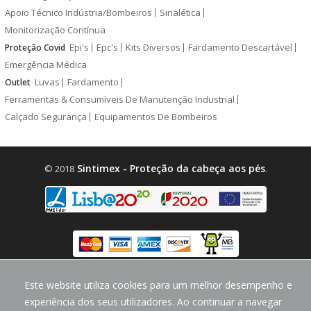
Apoio Técnico Indústria/Bombeiros
Sinalética
Monitorização Contínua
Epi's
Epc's
Kits Diversos
Fardamento Descartável
Proteção Covid
Emergência Médica
Luvas
Fardamento
Outlet
Ferramentas & Consumíveis De Manutenção Industrial
Calçado Segurança
Equipamentos De Bombeiros
Sintimex - Proteção da cabeça aos pés
© 2018
.
design by
CodeMind.PT
Este website utiliza cookies para um melhor desempenho e
Parceiro Digital desde 2018 Top 5% PME
experiência dos seus utilizadores. Ao continuar a navegar