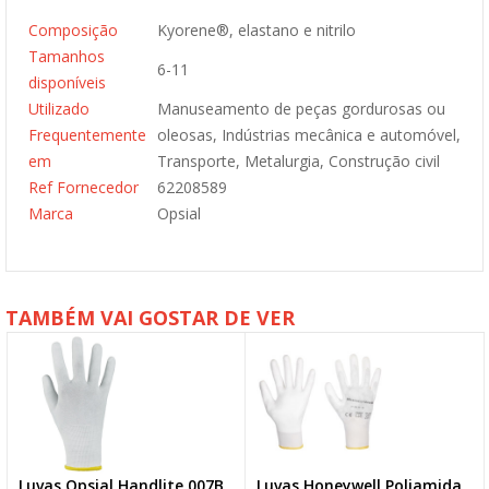
Composição
Kyorene®, elastano e nitrilo
Tamanhos
6-11
disponíveis
Utilizado
Manuseamento de peças gordurosas ou
Frequentemente
oleosas, Indústrias mecânica e automóvel,
em
Transporte, Metalurgia, Construção civil
Ref Fornecedor
62208589
Marca
Opsial
TAMBÉM VAI GOSTAR DE VER
Luvas Opsial Handlite 007B
Luvas Honeywell Poliamida