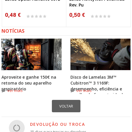
Rev. Pu
0,48 €
0,50 €
NOTÍCIAS
Aproveite e ganhe 150€ na
Disco de Lamelas 3M™
retoma do seu aparelho
Cubitron™ 3 1169F:
respiratório
desempenho, eficiência e
ver mais
ver mais
escolha do formato ideal
DEVOLUÇÃO OU TROCA
15 dias para trocar ou devolver