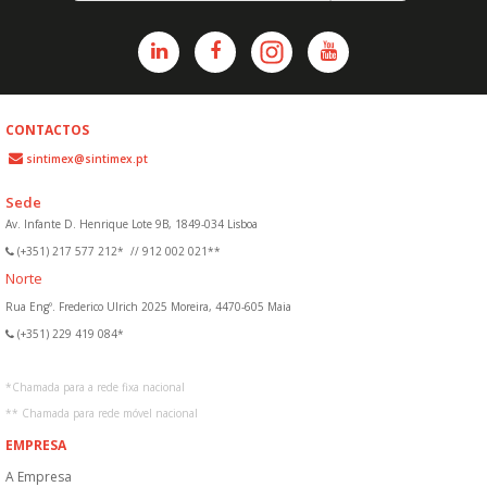
CONTACTOS
sintimex@sintimex.pt
Sede
Av. Infante D. Henrique Lote 9B, 1849-034 Lisboa
(+351) 217 577 212*
//
912 002 021**
Norte
Rua Engº. Frederico Ulrich 2025 Moreira, 4470-605 Maia
(+351) 229 419 084*
*
Chamada para a rede fixa nacional
**
Chamada para rede móvel nacional
EMPRESA
A Empresa