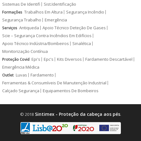
Sistemas De Identifi
Sist.Identificação
Trabalhos Em Altura
Segurança Incêndio
Formações
Segurança Trabalho
Emergência
Antiqueda
Apoio Técnico Deteção De Gases
Serviços
Scie – Segurança Contra Incêndios Em Edifícios
Apoio Técnico Indústria/Bombeiros
Sinalética
Monitorização Contínua
Epi's
Epc's
Kits Diversos
Fardamento Descartável
Proteção Covid
Emergência Médica
Luvas
Fardamento
Outlet
Ferramentas & Consumíveis De Manutenção Industrial
Calçado Segurança
Equipamentos De Bombeiros
Sintimex - Proteção da cabeça aos pés
© 2018
.