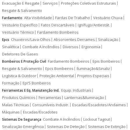
Evacuação E Resgate
Serviços
Proteções Coletivas Estruturais
Resgate & Salvamento
Alta Visibilidade
Fardas De Trabalho
Vestuário Chuva
Fardamento
Vestuário Específico
Fatos Descartáveis
Ignífugo/Antiestát.
Vestuário Térmico
Fardamento Bombeiros
Chuveiros/Lava-Olhos
Absorventes Derrames
Sinalização
Epcs
Sinalética
Combate A Incêndios
Diversos
Ergonomia
Detetores De Gases
Fardamento Bombeiros
Epis Bombeiros
Bombeiros E Proteção Civil
Resgate & Salvamento
Epcs Bombeiros
Iluminação&Sinaliz
Logística & Outdoor
Proteção Ambiental
Projetos Especiais
Formação
Epi’S Bombeiros
Equip. Industriais
Ferramentas E Eq. Manutenção Ind.
Produtos Químicos
Ferramentas
Lanternas&Iluminação
Malas Técnicas
Consumíveis Industr.
Escadas/Escadotes/Andaimes
Máquinas
Escadas/Escadotes
Combate A Incêndios
Lockout Tagout
Sistemas De Segurança
Sinalização Emergência
Sistemas De Deteção
Sistemas De Extinção