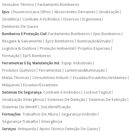
Vestuário Térmico
Fardamento Bombeiros
Chuveiros/Lava-Olhos
Absorventes Derrames
Sinalização
Epcs
Sinalética
Combate A Incêndios
Diversos
Ergonomia
Detetores De Gases
Fardamento Bombeiros
Epis Bombeiros
Bombeiros E Proteção Civil
Resgate & Salvamento
Epcs Bombeiros
Iluminação&Sinaliz
Logística & Outdoor
Proteção Ambiental
Projetos Especiais
Formação
Epi’S Bombeiros
Equip. Industriais
Ferramentas E Eq. Manutenção Ind.
Produtos Químicos
Ferramentas
Lanternas&Iluminação
Malas Técnicas
Consumíveis Industr.
Escadas/Escadotes/Andaimes
Máquinas
Escadas/Escadotes
Combate A Incêndios
Lockout Tagout
Sistemas De Segurança
Sinalização Emergência
Sistemas De Deteção
Sistemas De Extinção
Sistemas De Identifi
Sist.Identificação
Trabalhos Em Altura
Segurança Incêndio
Formações
Segurança Trabalho
Emergência
Antiqueda
Apoio Técnico Deteção De Gases
Serviços