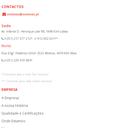
CONTACTOS
sintimex@sintimex.pt
Sede
Av. Infante D. Henrique Lote 9B, 1849-034 Lisboa
(+351) 217 577 212*
//
912 002 021**
Norte
Rua Engº. Frederico Ulrich 2025 Moreira, 4470-605 Maia
(+351) 229 419 084*
*
Chamada para a rede fixa nacional
**
Chamada para rede móvel nacional
EMPRESA
A Empresa
A nossa História
Qualidade e Certificações
Onde Estamos