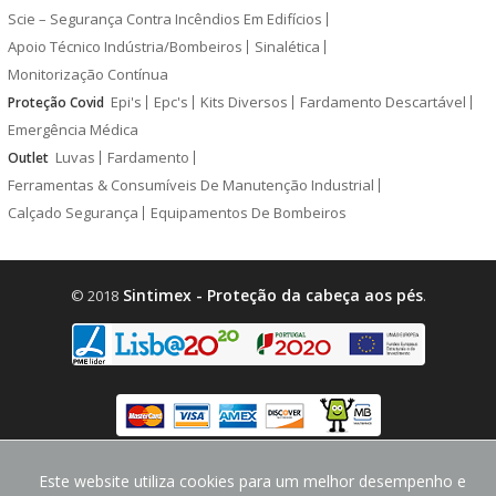
Scie – Segurança Contra Incêndios Em Edifícios
Apoio Técnico Indústria/Bombeiros
Sinalética
Monitorização Contínua
Epi's
Epc's
Kits Diversos
Fardamento Descartável
Proteção Covid
Emergência Médica
Luvas
Fardamento
Outlet
Ferramentas & Consumíveis De Manutenção Industrial
Calçado Segurança
Equipamentos De Bombeiros
Sintimex - Proteção da cabeça aos pés
© 2018
.
design by
CodeMind.PT
Este website utiliza cookies para um melhor desempenho e