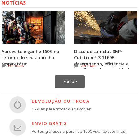
NOTÍCIAS
Aproveite e ganhe 150€ na
Disco de Lamelas 3M™
retoma do seu aparelho
Cubitron™ 3 1169F:
respiratório
desempenho, eficiência e
ver mais
ver mais
escolha do formato ideal
DEVOLUÇÃO OU TROCA
15 dias para trocar ou devolver
ENVIO GRÁTIS
Portes gratuitos a partir de 100€ +iva (exceto Ilhas)