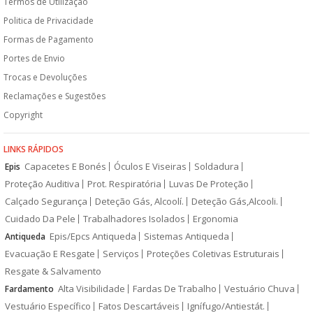
Termos de Utilização
Politica de Privacidade
Formas de Pagamento
Portes de Envio
Trocas e Devoluções
Reclamações e Sugestões
Copyright
LINKS RÁPIDOS
Capacetes E Bonés
Óculos E Viseiras
Soldadura
Epis
Proteção Auditiva
Prot. Respiratória
Luvas De Proteção
Calçado Segurança
Deteção Gás, Alcoolí.
Deteção Gás,Alcooli.
Cuidado Da Pele
Trabalhadores Isolados
Ergonomia
Epis/Epcs Antiqueda
Sistemas Antiqueda
Antiqueda
Evacuação E Resgate
Serviços
Proteções Coletivas Estruturais
Resgate & Salvamento
Alta Visibilidade
Fardas De Trabalho
Vestuário Chuva
Fardamento
Vestuário Específico
Fatos Descartáveis
Ignífugo/Antiestát.