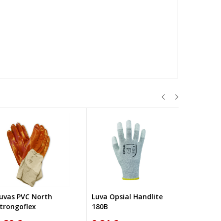
vas PVC North
Luva Opsial Handlite
Luvas Nyl
rongoflex
180B