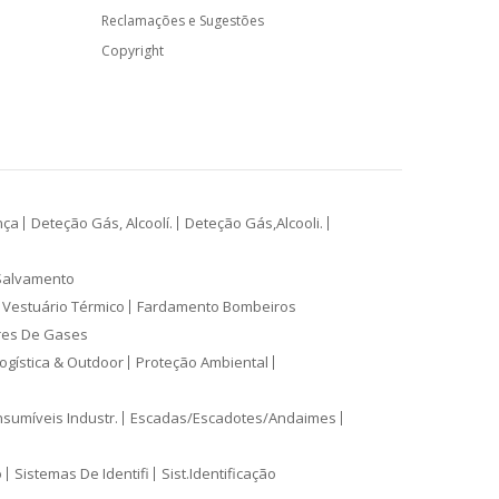
Reclamações e Sugestões
Copyright
nça
Deteção Gás, Alcoolí.
Deteção Gás,Alcooli.
Salvamento
Vestuário Térmico
Fardamento Bombeiros
res De Gases
ogística & Outdoor
Proteção Ambiental
sumíveis Industr.
Escadas/Escadotes/Andaimes
o
Sistemas De Identifi
Sist.Identificação