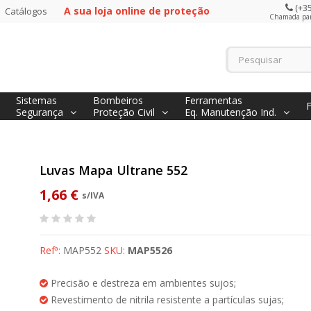
(+35
A sua loja online de proteção
Catálogos
Chamada para
Sistemas
Bombeiros
Ferramentas
Segurança
Proteção Civil
Eq. Manutenção Ind.
Luvas Mapa Ultrane 552
1,66 €
s/IVA
Refª:
MAP552
SKU:
MAP5526
Precisão e destreza em ambientes sujos;
Revestimento de nitrila resistente a partículas sujas;