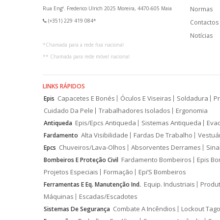
Rua Engº. Frederico Ulrich 2025 Moreira, 4470-605 Maia
Normas
(+351) 229 419 084*
Contactos
Notícias
*
Chamada para a rede fixa nacional
**
Chamada para rede móvel nacional
LINKS RÁPIDOS
Capacetes E Bonés
Óculos E Viseiras
Soldadura
Pr
Epis
Cuidado Da Pele
Trabalhadores Isolados
Ergonomia
Epis/Epcs Antiqueda
Sistemas Antiqueda
Eva
Antiqueda
Alta Visibilidade
Fardas De Trabalho
Vestuá
Fardamento
Chuveiros/Lava-Olhos
Absorventes Derrames
Sina
Epcs
Fardamento Bombeiros
Epis Bo
Bombeiros E Proteção Civil
Projetos Especiais
Formação
Epi’S Bombeiros
Equip. Industriais
Produ
Ferramentas E Eq. Manutenção Ind.
Máquinas
Escadas/Escadotes
Combate A Incêndios
Lockout Tago
Sistemas De Segurança