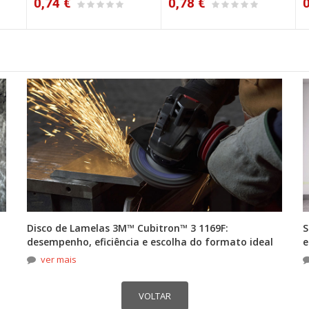
0,74 €
0,78 €
0,
Disco de Lamelas 3M™ Cubitron™ 3 1169F:
S
desempenho, eficiência e escolha do formato ideal
e
ver mais