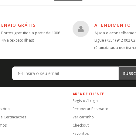
ENVIO GRÁTIS
ATENDIMENTO
Portes gratuitos a partir de 100€
Ajuda e aconselhame
+iva (exceto Ilhas)
Ligue (+351) 912 002 02
(Chamada para a rede fixa nac
SUBSC
ÁREA DE CLIENTE
Registo / Login
stória
Recuperar Password
e Certificações
Ver carrinho
amos
Checkout
Favoritos