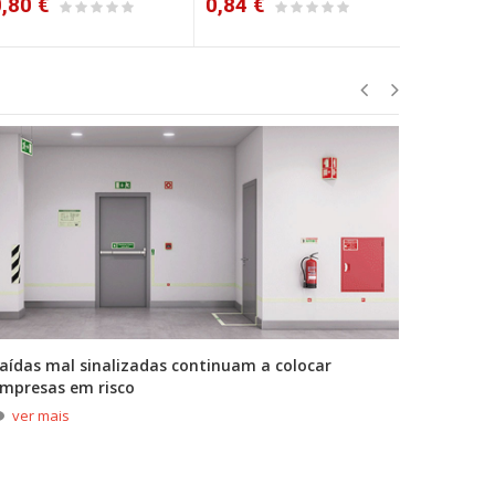
80 €
0,84 €
0,89 €
aídas mal sinalizadas continuam a colocar
A primei
mpresas em risco
durante
ver mais
ver m