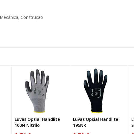
/Mecânica, Construção
Luvas Opsial Handlite
Luvas Opsial Handlite
Lu
NOVO
100N Nitrilo
195NR
St