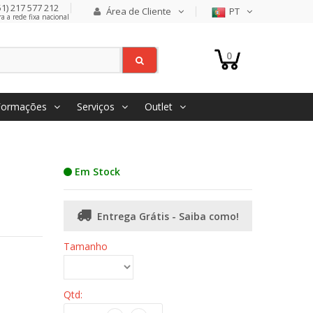
1) 217 577 212
Área de Cliente
PT
 a rede fixa nacional
0
Formações
Serviços
Outlet
Em Stock
Entrega Grátis - Saiba como!
Tamanho
Qtd: