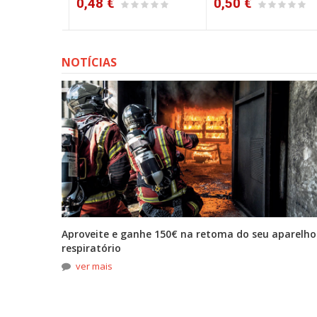
0,48 €
0,50 €
NOTÍCIAS
tona
Aproveite e ganhe 150€ na retoma do seu aparelho
respiratório
ver mais