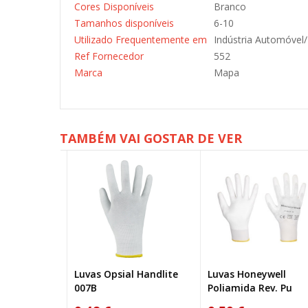
Cores Disponíveis
Branco
Tamanhos disponíveis
6-10
Utilizado Frequentemente em
Indústria Automóvel
Ref Fornecedor
552
Marca
Mapa
TAMBÉM VAI GOSTAR DE VER
HyFlex™ 11-
Luvas Opsial Handlite
Luvas Honeywell
007B
Poliamida Rev. Pu