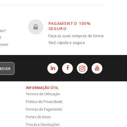
PAGAMENTO 100%
SEGURO
nto?
Faça as suas compras de forma
1
fácil, rápida e segura
ional)
REVER
INFORMAÇÃO ÚTIL
Termos de Utilização
Politica de Privacidade
Formas de Pagamento
Portes de Envio
Trocas e Devoluções