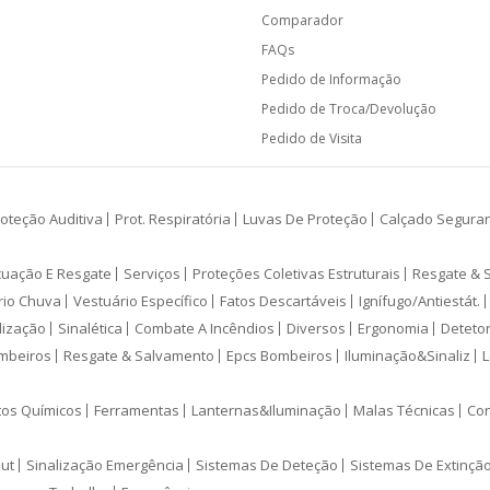
Comparador
FAQs
Pedido de Informação
Pedido de Troca/Devolução
Pedido de Visita
oteção Auditiva
Prot. Respiratória
Luvas De Proteção
Calçado Segura
cuação E Resgate
Serviços
Proteções Coletivas Estruturais
Resgate & 
rio Chuva
Vestuário Específico
Fatos Descartáveis
Ignífugo/Antiestát.
lização
Sinalética
Combate A Incêndios
Diversos
Ergonomia
Deteto
mbeiros
Resgate & Salvamento
Epcs Bombeiros
Iluminação&Sinaliz
L
tos Químicos
Ferramentas
Lanternas&Iluminação
Malas Técnicas
Con
ut
Sinalização Emergência
Sistemas De Deteção
Sistemas De Extinçã