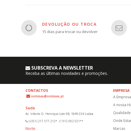
DEVOLUÇÃO OU TROCA
15 dias para trocar ou devolver
SUBSCREVA A NEWSLETTER
Receba as últimas novidades e promoções.
CONTACTOS
EMPRESA
sintimex@sintimex.pt
A Empresa
A nossa Hi
Sede
Qualidade 
Av. Infante D. Henrique Lote 9B, 1849-034 Lisboa
Onde Est
(+351) 217 577 212*
//
912 002 021**
Norte
Marcas