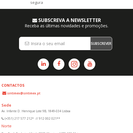
segura
SUBSCREVA A NEWSLETTER
Receba as últimas novidades e promoções.
SUBSCREVER
CONTACTOS
sintimex@sintimex.pt
Sede
Av. Infante D. Henrique Lote 9B, 1849-034 Lisboa
(+351) 217 577 212*
//
912 002 021**
Norte