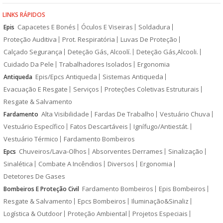
LINKS RÁPIDOS
Capacetes E Bonés
Óculos E Viseiras
Soldadura
Epis
Proteção Auditiva
Prot. Respiratória
Luvas De Proteção
Calçado Segurança
Deteção Gás, Alcoolí.
Deteção Gás,Alcooli.
Cuidado Da Pele
Trabalhadores Isolados
Ergonomia
Epis/Epcs Antiqueda
Sistemas Antiqueda
Antiqueda
Evacuação E Resgate
Serviços
Proteções Coletivas Estruturais
Resgate & Salvamento
Alta Visibilidade
Fardas De Trabalho
Vestuário Chuva
Fardamento
Vestuário Específico
Fatos Descartáveis
Ignífugo/Antiestát.
Vestuário Térmico
Fardamento Bombeiros
Chuveiros/Lava-Olhos
Absorventes Derrames
Sinalização
Epcs
Sinalética
Combate A Incêndios
Diversos
Ergonomia
Detetores De Gases
Fardamento Bombeiros
Epis Bombeiros
Bombeiros E Proteção Civil
Resgate & Salvamento
Epcs Bombeiros
Iluminação&Sinaliz
Logística & Outdoor
Proteção Ambiental
Projetos Especiais