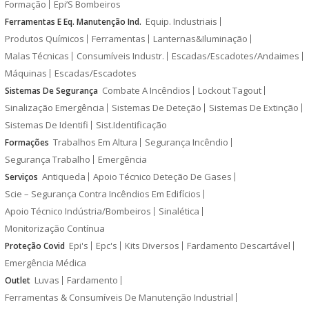
Formação
Epi’S Bombeiros
Equip. Industriais
Ferramentas E Eq. Manutenção Ind.
Produtos Químicos
Ferramentas
Lanternas&Iluminação
Malas Técnicas
Consumíveis Industr.
Escadas/Escadotes/Andaimes
Máquinas
Escadas/Escadotes
Combate A Incêndios
Lockout Tagout
Sistemas De Segurança
Sinalização Emergência
Sistemas De Deteção
Sistemas De Extinção
Sistemas De Identifi
Sist.Identificação
Trabalhos Em Altura
Segurança Incêndio
Formações
Segurança Trabalho
Emergência
Antiqueda
Apoio Técnico Deteção De Gases
Serviços
Scie – Segurança Contra Incêndios Em Edifícios
Apoio Técnico Indústria/Bombeiros
Sinalética
Monitorização Contínua
Epi's
Epc's
Kits Diversos
Fardamento Descartável
Proteção Covid
Emergência Médica
Luvas
Fardamento
Outlet
Ferramentas & Consumíveis De Manutenção Industrial