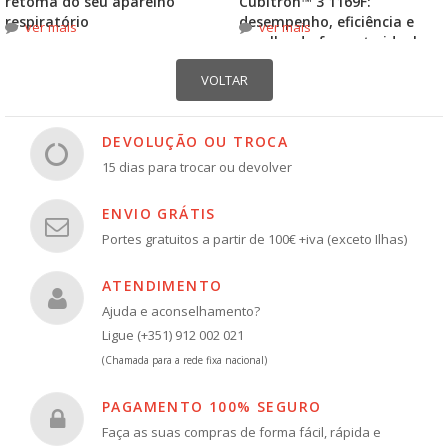
retoma do seu aparelho
Cubitron™ 3 1169F:
respiratório
desempenho, eficiência e
ver mais
ver mais
escolha do formato ideal
DEVOLUÇÃO OU TROCA
15 dias para trocar ou devolver
ENVIO GRÁTIS
Portes gratuitos a partir de 100€ +iva (exceto Ilhas)
ATENDIMENTO
Ajuda e aconselhamento?
Ligue (+351) 912 002 021
(Chamada para a rede fixa nacional)
PAGAMENTO 100% SEGURO
Faça as suas compras de forma fácil, rápida e