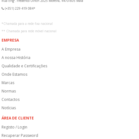
Rua Engº. Frederico Ulrich 2025 Moreira, 4470-605 Maia
(+351) 229 419 084*
*
Chamada para a rede fixa nacional
**
Chamada para rede móvel nacional
EMPRESA
A Empresa
A nossa História
Qualidade e Certificações
Onde Estamos
Marcas
Normas
Contactos
Notícias
ÁREA DE CLIENTE
Registo / Login
Recuperar Password