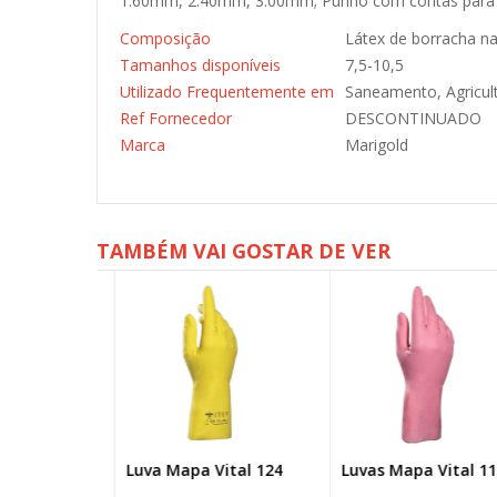
1.60mm, 2.40mm, 3.00mm; Punho com contas para ma
Composição
Látex de borracha na
Tamanhos disponíveis
7,5-10,5
Utilizado Frequentemente em
Saneamento, Agricul
Ref Fornecedor
DESCONTINUADO
Marca
Marigold
TAMBÉM VAI GOSTAR DE VER
 Vermelha
Luva Mapa Vital 124
Luvas Mapa Vital 115