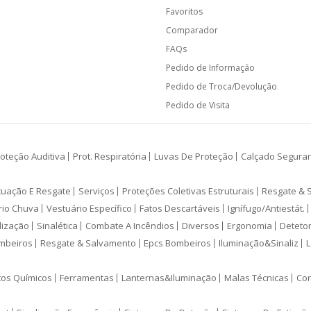
Favoritos
Comparador
FAQs
Pedido de Informação
Pedido de Troca/Devolução
Pedido de Visita
oteção Auditiva
Prot. Respiratória
Luvas De Proteção
Calçado Segura
cuação E Resgate
Serviços
Proteções Coletivas Estruturais
Resgate & 
rio Chuva
Vestuário Específico
Fatos Descartáveis
Ignífugo/Antiestát.
lização
Sinalética
Combate A Incêndios
Diversos
Ergonomia
Deteto
mbeiros
Resgate & Salvamento
Epcs Bombeiros
Iluminação&Sinaliz
L
tos Químicos
Ferramentas
Lanternas&Iluminação
Malas Técnicas
Con