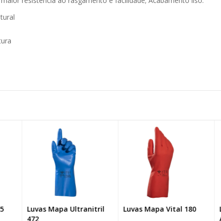
ior resistência ao rasgamento e facilidade; Acabamento liso.
tural
tura
Luvas Mapa Ultranitril
Luvas Mapa Vital 180
Lu
472
Ac