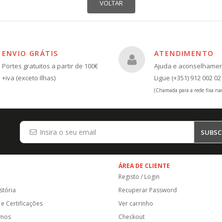
ENVIO GRÁTIS
ATENDIMENTO
Portes gratuitos a partir de 100€
Ajuda e aconselhame
+iva (exceto Ilhas)
Ligue (+351) 912 002 02
(Chamada para a rede fixa nac
SUBSC
ÁREA DE CLIENTE
Registo / Login
stória
Recuperar Password
e Certificações
Ver carrinho
amos
Checkout