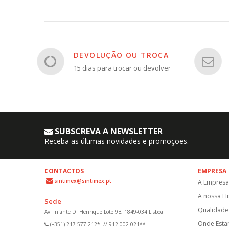
DEVOLUÇÃO OU TROCA
15 dias para trocar ou devolver
SUBSCREVA A NEWSLETTER
Receba as últimas novidades e promoções.
CONTACTOS
EMPRESA
sintimex@sintimex.pt
A Empresa
A nossa Hi
Sede
Qualidade 
Av. Infante D. Henrique Lote 9B, 1849-034 Lisboa
Onde Est
(+351) 217 577 212*
//
912 002 021**