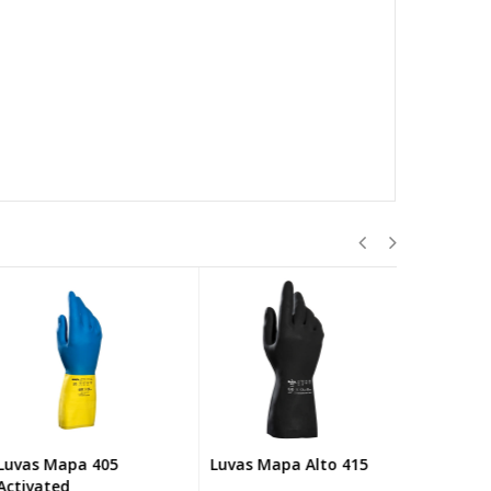
vas Mapa 405
Luvas Mapa Alto 415
Luvas Mapa
tivated
492