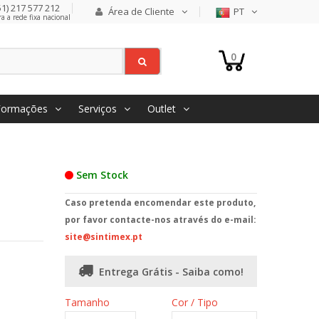
1) 217 577 212
Área de Cliente
PT
 a rede fixa nacional
0
Formações
Serviços
Outlet
Sem Stock
Caso pretenda encomendar este produto,
por favor contacte-nos através do e-mail:
site@sintimex.pt
Entrega Grátis - Saiba como!
Tamanho
Cor / Tipo