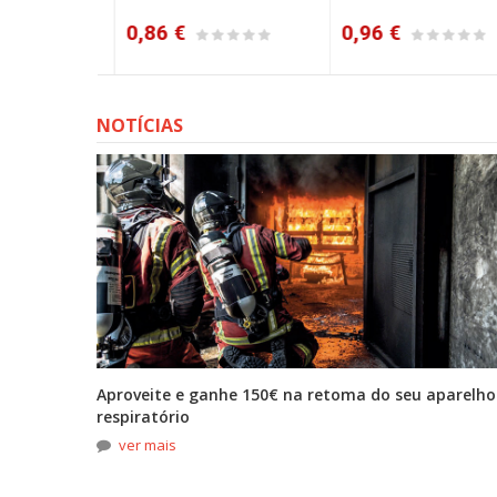
0,86 €
0,96 €
NOTÍCIAS
tona
Aproveite e ganhe 150€ na retoma do seu aparelho
respiratório
ver mais