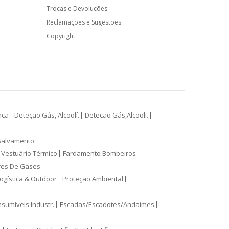
Trocas e Devoluções
Reclamações e Sugestões
Copyright
nça
Deteção Gás, Alcoolí.
Deteção Gás,Alcooli.
Salvamento
Vestuário Térmico
Fardamento Bombeiros
res De Gases
ogística & Outdoor
Proteção Ambiental
sumíveis Industr.
Escadas/Escadotes/Andaimes