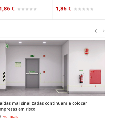
86 €
1,86 €
1,96 €
aídas mal sinalizadas continuam a colocar
A primei
mpresas em risco
durante
ver mais
ver m