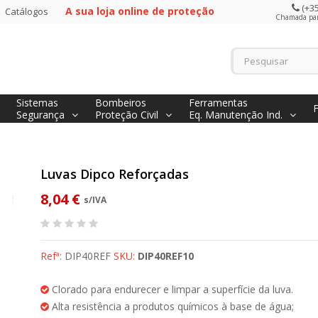
(+35
A sua loja online de proteção
Catálogos
Chamada para
Sistemas
Bombeiros
Ferramentas
Segurança
Proteção Civil
Eq. Manutenção Ind.
Luvas Dipco Reforçadas
8,04 €
s/IVA
Refª:
DIP40REF
SKU:
DIP40REF10
Clorado para endurecer e limpar a superfície da luva.
Alta resistência a produtos químicos à base de água;