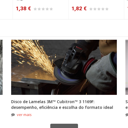
1,38 €
1,82 €
1,
Disco de Lamelas 3M™ Cubitron™ 3 1169F:
S
desempenho, eficiência e escolha do formato ideal
e
ver mais