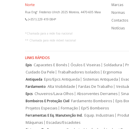
Norte
Marcas
Rua Engº. Frederico Ulrich 2025 Moreira, 4470-605 Maia
Normas
(+351) 229 419 084*
Contactos
Notícias
*
Chamada para a rede fixa nacional
**
Chamada para rede móvel nacional
LINKS RÁPIDOS
Capacetes E Bonés
Óculos E Viseiras
Soldadura
Pr
Epis
Cuidado Da Pele
Trabalhadores Isolados
Ergonomia
Epis/Epcs Antiqueda
Sistemas Antiqueda
Eva
Antiqueda
Alta Visibilidade
Fardas De Trabalho
Vestuá
Fardamento
Chuveiros/Lava-Olhos
Absorventes Derrames
Sina
Epcs
Fardamento Bombeiros
Epis Bo
Bombeiros E Proteção Civil
Projetos Especiais
Formação
Epi’S Bombeiros
Equip. Industriais
Produ
Ferramentas E Eq. Manutenção Ind.
Máquinas
Escadas/Escadotes