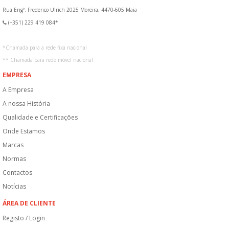
Rua Engº. Frederico Ulrich 2025 Moreira, 4470-605 Maia
(+351) 229 419 084*
*
Chamada para a rede fixa nacional
**
Chamada para rede móvel nacional
EMPRESA
A Empresa
A nossa História
Qualidade e Certificações
Onde Estamos
Marcas
Normas
Contactos
Notícias
ÁREA DE CLIENTE
Registo / Login