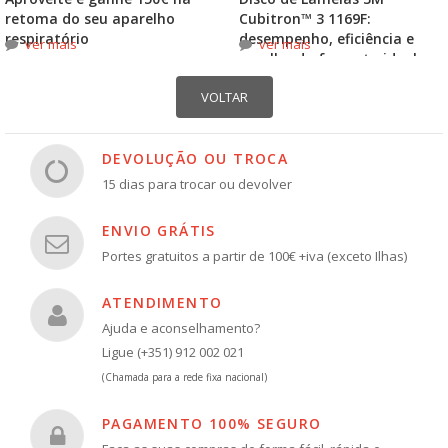
retoma do seu aparelho
Cubitron™ 3 1169F:
respiratório
desempenho, eficiência e
ver mais
ver mais
escolha do formato ideal
DEVOLUÇÃO OU TROCA
15 dias para trocar ou devolver
ENVIO GRÁTIS
Portes gratuitos a partir de 100€ +iva (exceto Ilhas)
ATENDIMENTO
Ajuda e aconselhamento?
Ligue (+351) 912 002 021
(Chamada para a rede fixa nacional)
PAGAMENTO 100% SEGURO