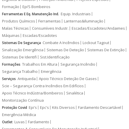
Formação
Epi’S Bombeiros
Equip. Industriais
Ferramentas E Eq. Manutenção Ind.
Produtos Químicos
Ferramentas
Lanternas&Iluminação
Malas Técnicas
Consumíveis Industr.
Escadas/Escadotes/Andaimes
Máquinas
Escadas/Escadotes
Combate A Incêndios
Lockout Tagout
Sistemas De Segurança
Sinalização Emergência
Sistemas De Deteção
Sistemas De Extinção
Sistemas De Identifi
Sist.Identificação
Trabalhos Em Altura
Segurança Incêndio
Formações
Segurança Trabalho
Emergência
Antiqueda
Apoio Técnico Deteção De Gases
Serviços
Scie – Segurança Contra Incêndios Em Edifícios
Apoio Técnico Indústria/Bombeiros
Sinalética
Monitorização Contínua
Epi's
Epc's
Kits Diversos
Fardamento Descartável
Proteção Covid
Emergência Médica
Luvas
Fardamento
Outlet
Ferramentas & Consumíveis De Manutenção Industrial