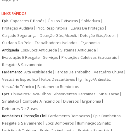
LINKS RÁPIDOS
Capacetes E Bonés
Óculos E Viseiras
Soldadura
Epis
Proteção Auditiva
Prot. Respiratória
Luvas De Proteção
Calçado Segurança
Deteção Gás, Alcoolí.
Deteção Gás,Alcooli.
Cuidado Da Pele
Trabalhadores Isolados
Ergonomia
Epis/Epcs Antiqueda
Sistemas Antiqueda
Antiqueda
Evacuação E Resgate
Serviços
Proteções Coletivas Estruturais
Resgate & Salvamento
Alta Visibilidade
Fardas De Trabalho
Vestuário Chuva
Fardamento
Vestuário Específico
Fatos Descartáveis
Ignífugo/Antiestát.
Vestuário Térmico
Fardamento Bombeiros
Chuveiros/Lava-Olhos
Absorventes Derrames
Sinalização
Epcs
Sinalética
Combate A Incêndios
Diversos
Ergonomia
Detetores De Gases
Fardamento Bombeiros
Epis Bombeiros
Bombeiros E Proteção Civil
Resgate & Salvamento
Epcs Bombeiros
Iluminação&Sinaliz
Logística & Outdoor
Proteção Ambiental
Projetos Especiais