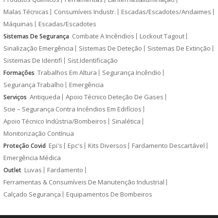
Malas Técnicas
Consumíveis Industr.
Escadas/Escadotes/Andaimes
Máquinas
Escadas/Escadotes
Combate A Incêndios
Lockout Tagout
Sistemas De Segurança
Sinalização Emergência
Sistemas De Deteção
Sistemas De Extinção
Sistemas De Identifi
Sist.Identificação
Trabalhos Em Altura
Segurança Incêndio
Formações
Segurança Trabalho
Emergência
Antiqueda
Apoio Técnico Deteção De Gases
Serviços
Scie – Segurança Contra Incêndios Em Edifícios
Apoio Técnico Indústria/Bombeiros
Sinalética
Monitorização Contínua
Epi's
Epc's
Kits Diversos
Fardamento Descartável
Proteção Covid
Emergência Médica
Luvas
Fardamento
Outlet
Ferramentas & Consumíveis De Manutenção Industrial
Calçado Segurança
Equipamentos De Bombeiros