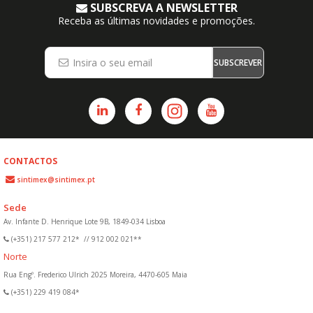
SUBSCREVA A NEWSLETTER
Receba as últimas novidades e promoções.
SUBSCREVER
CONTACTOS
sintimex@sintimex.pt
Sede
Av. Infante D. Henrique Lote 9B, 1849-034 Lisboa
(+351) 217 577 212*
//
912 002 021**
Norte
Rua Engº. Frederico Ulrich 2025 Moreira, 4470-605 Maia
(+351) 229 419 084*