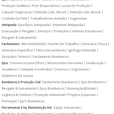
Proteção Auditiva
Prot. Respiratória
Luvas De Proteção
Calçado Segurança
Deteção Gás, Alcoolí.
Deteção Gás,Alcooli.
Cuidado Da Pele
Trabalhadores Isolados
Ergonomia
Epis/Epcs Antiqueda
Sistemas Antiqueda
Antiqueda
Evacuação E Resgate
Serviços
Proteções Coletivas Estruturais
Resgate & Salvamento
Alta Visibilidade
Fardas De Trabalho
Vestuário Chuva
Fardamento
Vestuário Específico
Fatos Descartáveis
Ignífugo/Antiestát.
Vestuário Térmico
Fardamento Bombeiros
Chuveiros/Lava-Olhos
Absorventes Derrames
Sinalização
Epcs
Sinalética
Combate A Incêndios
Diversos
Ergonomia
Detetores De Gases
Fardamento Bombeiros
Epis Bombeiros
Bombeiros E Proteção Civil
Resgate & Salvamento
Epcs Bombeiros
Iluminação&Sinaliz
Logística & Outdoor
Proteção Ambiental
Projetos Especiais
Formação
Epi’S Bombeiros
Equip. Industriais
Ferramentas E Eq. Manutenção Ind.
Produtos Químicos
Ferramentas
Lanternas&Iluminação