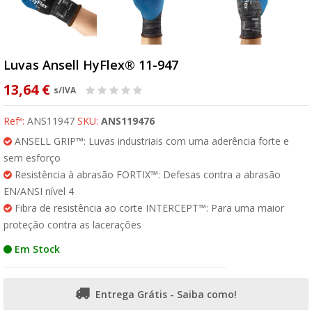
Luvas Ansell HyFlex® 11-947
13,64 €
s/IVA
Refª:
ANS11947
SKU:
ANS119476
ANSELL GRIP™: Luvas industriais com uma aderência forte e
sem esforço
Resistência à abrasão FORTIX™: Defesas contra a abrasão
EN/ANSI nível 4
Fibra de resistência ao corte INTERCEPT™: Para uma maior
proteção contra as lacerações
Em Stock
Entrega Grátis - Saiba como!