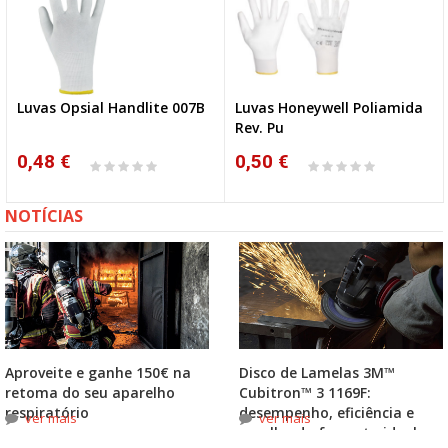
Luvas Opsial Handlite 007B
Luvas Honeywell Poliamida
Rev. Pu
0,48 €
0,50 €
NOTÍCIAS
Aproveite e ganhe 150€ na
Disco de Lamelas 3M™
retoma do seu aparelho
Cubitron™ 3 1169F:
respiratório
desempenho, eficiência e
ver mais
ver mais
escolha do formato ideal