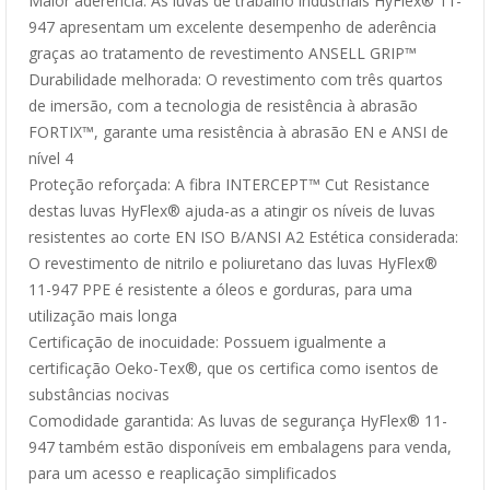
Maior aderência: As luvas de trabalho industriais HyFlex® 11-
947 apresentam um excelente desempenho de aderência
graças ao tratamento de revestimento ANSELL GRIP™
Durabilidade melhorada: O revestimento com três quartos
de imersão, com a tecnologia de resistência à abrasão
FORTIX™, garante uma resistência à abrasão EN e ANSI de
nível 4
Proteção reforçada: A fibra INTERCEPT™ Cut Resistance
destas luvas HyFlex® ajuda-as a atingir os níveis de luvas
resistentes ao corte EN ISO B/ANSI A2 Estética considerada:
O revestimento de nitrilo e poliuretano das luvas HyFlex®
11-947 PPE é resistente a óleos e gorduras, para uma
utilização mais longa
Certificação de inocuidade: Possuem igualmente a
certificação Oeko-Tex®, que os certifica como isentos de
substâncias nocivas
Comodidade garantida: As luvas de segurança HyFlex® 11-
947 também estão disponíveis em embalagens para venda,
para um acesso e reaplicação simplificados