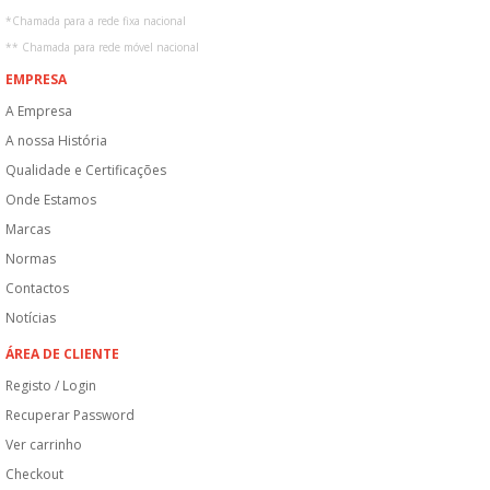
*
Chamada para a rede fixa nacional
**
Chamada para rede móvel nacional
EMPRESA
A Empresa
A nossa História
Qualidade e Certificações
Onde Estamos
Marcas
Normas
Contactos
Notícias
ÁREA DE CLIENTE
Registo / Login
Recuperar Password
Ver carrinho
Checkout