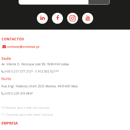
CONTACTOS
sintimex@sintimex.pt
Sede
Av. Infante D. Henrique Lote 9B, 1849-034 Lisboa
(+351) 217 577 212*
//
912 002 021**
Norte
Rua Engº. Frederico Ulrich 2025 Moreira, 4470-605 Maia
(+351) 229 419 084*
*
Chamada para a rede fixa nacional
**
Chamada para rede móvel nacional
EMPRESA