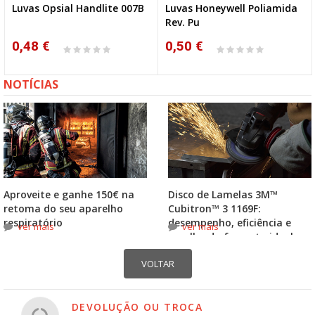
Luvas Opsial Handlite 007B
Luvas Honeywell Poliamida
Rev. Pu
0,48 €
0,50 €
NOTÍCIAS
Aproveite e ganhe 150€ na
Disco de Lamelas 3M™
retoma do seu aparelho
Cubitron™ 3 1169F:
respiratório
desempenho, eficiência e
ver mais
ver mais
escolha do formato ideal
DEVOLUÇÃO OU TROCA