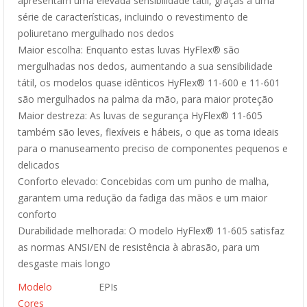
apresentam uma elevada sensibilidade tátil, graças a uma
série de características, incluindo o revestimento de
poliuretano mergulhado nos dedos
Maior escolha: Enquanto estas luvas HyFlex® são
mergulhadas nos dedos, aumentando a sua sensibilidade
tátil, os modelos quase idênticos HyFlex® 11-600 e 11-601
são mergulhados na palma da mão, para maior proteção
Maior destreza: As luvas de segurança HyFlex® 11-605
também são leves, flexíveis e hábeis, o que as torna ideais
para o manuseamento preciso de componentes pequenos e
delicados
Conforto elevado: Concebidas com um punho de malha,
garantem uma redução da fadiga das mãos e um maior
conforto
Durabilidade melhorada: O modelo HyFlex® 11-605 satisfaz
as normas ANSI/EN de resistência à abrasão, para um
desgaste mais longo
Modelo
EPIs
Cores