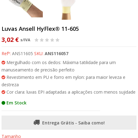
Luvas Ansell HyFlex® 11-605
3,02 €
s/IVA
Refª:
ANS11605
SKU:
ANS116057
Mergulhado com os dedos: Máxima tatilidade para um
manuseamento de precisão perfeito
Revestimento em PU e forro em nylon: para maior leveza e
destreza
Cor clara: luvas EPI adaptadas a aplicações com menos sujidade
Em Stock
Entrega Grátis - Saiba como!
Tamanho