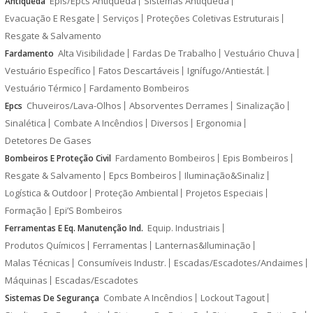
Epis/Epcs Antiqueda
Sistemas Antiqueda
Antiqueda
Evacuação E Resgate
Serviços
Proteções Coletivas Estruturais
Resgate & Salvamento
Alta Visibilidade
Fardas De Trabalho
Vestuário Chuva
Fardamento
Vestuário Específico
Fatos Descartáveis
Ignífugo/Antiestát.
Vestuário Térmico
Fardamento Bombeiros
Chuveiros/Lava-Olhos
Absorventes Derrames
Sinalização
Epcs
Sinalética
Combate A Incêndios
Diversos
Ergonomia
Detetores De Gases
Fardamento Bombeiros
Epis Bombeiros
Bombeiros E Proteção Civil
Resgate & Salvamento
Epcs Bombeiros
Iluminação&Sinaliz
Logística & Outdoor
Proteção Ambiental
Projetos Especiais
Formação
Epi’S Bombeiros
Equip. Industriais
Ferramentas E Eq. Manutenção Ind.
Produtos Químicos
Ferramentas
Lanternas&Iluminação
Malas Técnicas
Consumíveis Industr.
Escadas/Escadotes/Andaimes
Máquinas
Escadas/Escadotes
Combate A Incêndios
Lockout Tagout
Sistemas De Segurança