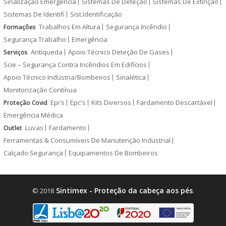
Sinalização Emergência
Sistemas De Deteção
Sistemas De Extinção
Sistemas De Identifi
Sist.Identificação
Trabalhos Em Altura
Segurança Incêndio
Formações
Segurança Trabalho
Emergência
Antiqueda
Apoio Técnico Deteção De Gases
Serviços
Scie – Segurança Contra Incêndios Em Edifícios
Apoio Técnico Indústria/Bombeiros
Sinalética
Monitorização Contínua
Epi's
Epc's
Kits Diversos
Fardamento Descartável
Proteção Covid
Emergência Médica
Luvas
Fardamento
Outlet
Ferramentas & Consumíveis De Manutenção Industrial
Calçado Segurança
Equipamentos De Bombeiros
Sintimex - Proteção da cabeça aos pés
© 2018
.