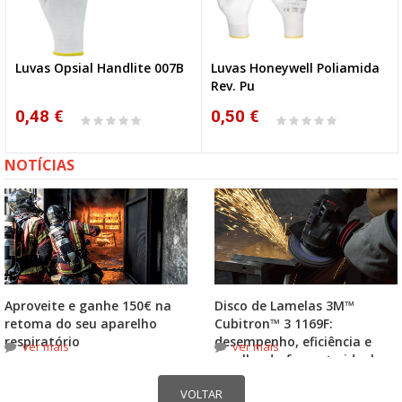
Luvas Opsial Handlite 007B
Luvas Honeywell Poliamida
Rev. Pu
0,48 €
0,50 €
NOTÍCIAS
Aproveite e ganhe 150€ na
Disco de Lamelas 3M™
retoma do seu aparelho
Cubitron™ 3 1169F:
respiratório
desempenho, eficiência e
ver mais
ver mais
escolha do formato ideal