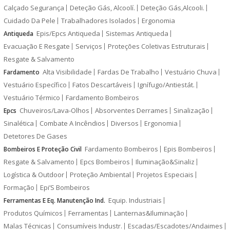
Calçado Segurança
Deteção Gás, Alcoolí.
Deteção Gás,Alcooli.
Cuidado Da Pele
Trabalhadores Isolados
Ergonomia
Epis/Epcs Antiqueda
Sistemas Antiqueda
Antiqueda
Evacuação E Resgate
Serviços
Proteções Coletivas Estruturais
Resgate & Salvamento
Alta Visibilidade
Fardas De Trabalho
Vestuário Chuva
Fardamento
Vestuário Específico
Fatos Descartáveis
Ignífugo/Antiestát.
Vestuário Térmico
Fardamento Bombeiros
Chuveiros/Lava-Olhos
Absorventes Derrames
Sinalização
Epcs
Sinalética
Combate A Incêndios
Diversos
Ergonomia
Detetores De Gases
Fardamento Bombeiros
Epis Bombeiros
Bombeiros E Proteção Civil
Resgate & Salvamento
Epcs Bombeiros
Iluminação&Sinaliz
Logística & Outdoor
Proteção Ambiental
Projetos Especiais
Formação
Epi’S Bombeiros
Equip. Industriais
Ferramentas E Eq. Manutenção Ind.
Produtos Químicos
Ferramentas
Lanternas&Iluminação
Malas Técnicas
Consumíveis Industr.
Escadas/Escadotes/Andaimes