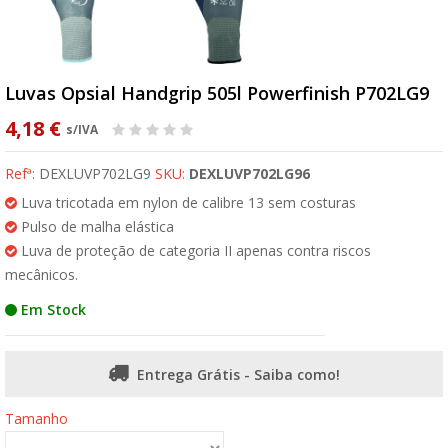
Luvas Opsial Handgrip 505l Powerfinish P702LG9
4,18 €
s/IVA
Refª:
DEXLUVP702LG9
SKU:
DEXLUVP702LG96
Luva tricotada em nylon de calibre 13 sem costuras
Pulso de malha elástica
Luva de proteção de categoria II apenas contra riscos
mecânicos.
Em Stock
Entrega Grátis - Saiba como!
Tamanho