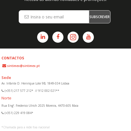
SUBSCREVER
CONTACTOS
sintimex@sintimex.pt
Sede
Av. Infante D. Henrique Lote 9B, 1849-034 Lisboa
(+351) 217 577 212*
//
912 002 021**
Norte
Rua Engº. Frederico Ulrich 2025 Moreira, 4470-605 Maia
(+351) 229 419 084*
*
Chamada para a rede fixa nacional