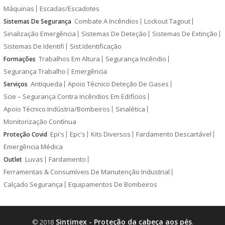
Máquinas
Escadas/Escadotes
Combate A Incêndios
Lockout Tagout
Sistemas De Segurança
Sinalização Emergência
Sistemas De Deteção
Sistemas De Extinção
Sistemas De Identifi
Sist.Identificação
Trabalhos Em Altura
Segurança Incêndio
Formações
Segurança Trabalho
Emergência
Antiqueda
Apoio Técnico Deteção De Gases
Serviços
Scie – Segurança Contra Incêndios Em Edifícios
Apoio Técnico Indústria/Bombeiros
Sinalética
Monitorização Contínua
Epi's
Epc's
Kits Diversos
Fardamento Descartável
Proteção Covid
Emergência Médica
Luvas
Fardamento
Outlet
Ferramentas & Consumíveis De Manutenção Industrial
Calçado Segurança
Equipamentos De Bombeiros
Sintimex - Proteção da cabeça aos pés
© 2018
.