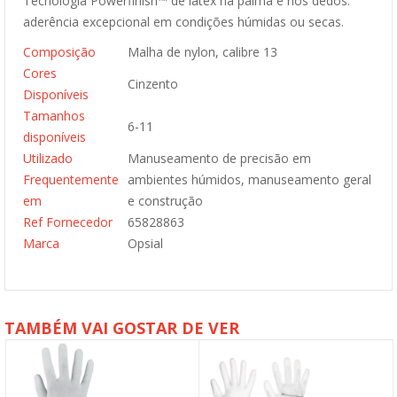
Tecnologia Powerfinish™ de látex na palma e nos dedos:
aderência excepcional em condições húmidas ou secas.
Composição
Malha de nylon, calibre 13
Cores
Cinzento
Disponíveis
Tamanhos
6-11
disponíveis
Utilizado
Manuseamento de precisão em
Frequentemente
ambientes húmidos, manuseamento geral
em
e construção
Ref Fornecedor
65828863
Marca
Opsial
TAMBÉM VAI GOSTAR DE VER