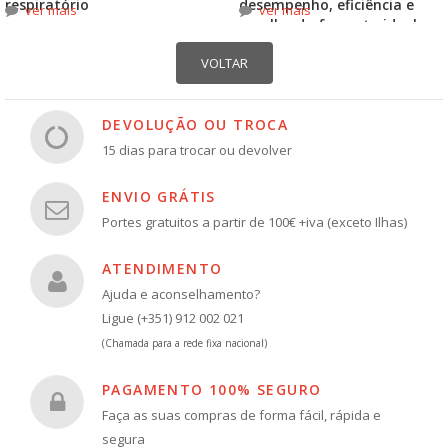
respiratório
desempenho, eficiência e
ver mais
ver mais
escolha do formato ideal
DEVOLUÇÃO OU TROCA
15 dias para trocar ou devolver
ENVIO GRÁTIS
Portes gratuitos a partir de 100€ +iva (exceto Ilhas)
ATENDIMENTO
Ajuda e aconselhamento?
Ligue (+351) 912 002 021
(Chamada para a rede fixa nacional)
PAGAMENTO 100% SEGURO
Faça as suas compras de forma fácil, rápida e
segura