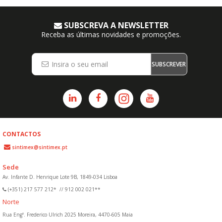
SUBSCREVA A NEWSLETTER
Receba as últimas novidades e promoções.
SUBSCREVER
CONTACTOS
sintimex@sintimex.pt
Sede
Av. Infante D. Henrique Lote 9B, 1849-034 Lisboa
(+351) 217 577 212*
//
912 002 021**
Norte
Rua Engº. Frederico Ulrich 2025 Moreira, 4470-605 Maia