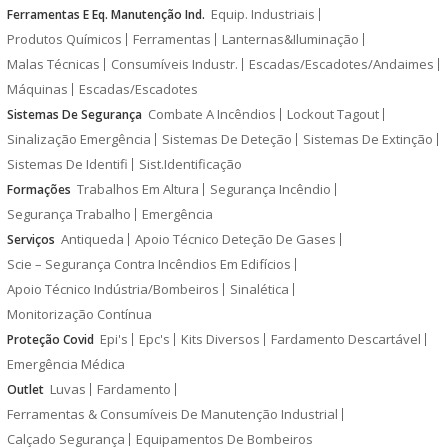
Equip. Industriais
Ferramentas E Eq. Manutenção Ind.
Produtos Químicos
Ferramentas
Lanternas&Iluminação
Malas Técnicas
Consumíveis Industr.
Escadas/Escadotes/Andaimes
Máquinas
Escadas/Escadotes
Combate A Incêndios
Lockout Tagout
Sistemas De Segurança
Sinalização Emergência
Sistemas De Deteção
Sistemas De Extinção
Sistemas De Identifi
Sist.Identificação
Trabalhos Em Altura
Segurança Incêndio
Formações
Segurança Trabalho
Emergência
Antiqueda
Apoio Técnico Deteção De Gases
Serviços
Scie – Segurança Contra Incêndios Em Edifícios
Apoio Técnico Indústria/Bombeiros
Sinalética
Monitorização Contínua
Epi's
Epc's
Kits Diversos
Fardamento Descartável
Proteção Covid
Emergência Médica
Luvas
Fardamento
Outlet
Ferramentas & Consumíveis De Manutenção Industrial
Calçado Segurança
Equipamentos De Bombeiros