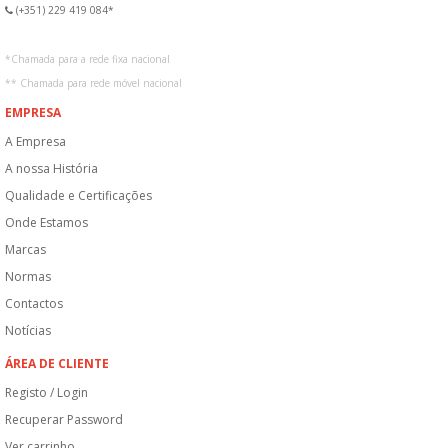
(+351) 229 419 084*
*
Chamada para a rede fixa nacional
**
Chamada para rede móvel nacional
EMPRESA
A Empresa
A nossa História
Qualidade e Certificações
Onde Estamos
Marcas
Normas
Contactos
Notícias
ÁREA DE CLIENTE
Registo / Login
Recuperar Password
Ver carrinho