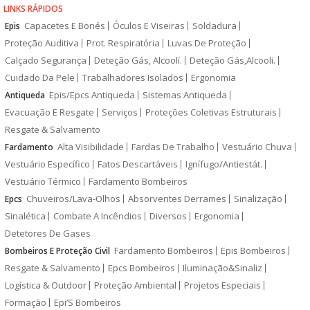
LINKS RÁPIDOS
Capacetes E Bonés
Óculos E Viseiras
Soldadura
Epis
Proteção Auditiva
Prot. Respiratória
Luvas De Proteção
Calçado Segurança
Deteção Gás, Alcoolí.
Deteção Gás,Alcooli.
Cuidado Da Pele
Trabalhadores Isolados
Ergonomia
Epis/Epcs Antiqueda
Sistemas Antiqueda
Antiqueda
Evacuação E Resgate
Serviços
Proteções Coletivas Estruturais
Resgate & Salvamento
Alta Visibilidade
Fardas De Trabalho
Vestuário Chuva
Fardamento
Vestuário Específico
Fatos Descartáveis
Ignífugo/Antiestát.
Vestuário Térmico
Fardamento Bombeiros
Chuveiros/Lava-Olhos
Absorventes Derrames
Sinalização
Epcs
Sinalética
Combate A Incêndios
Diversos
Ergonomia
Detetores De Gases
Fardamento Bombeiros
Epis Bombeiros
Bombeiros E Proteção Civil
Resgate & Salvamento
Epcs Bombeiros
Iluminação&Sinaliz
Logística & Outdoor
Proteção Ambiental
Projetos Especiais
Formação
Epi’S Bombeiros