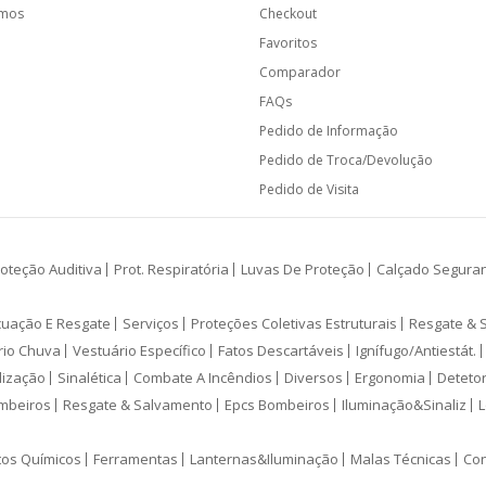
amos
Checkout
Favoritos
Comparador
FAQs
Pedido de Informação
Pedido de Troca/Devolução
Pedido de Visita
oteção Auditiva
Prot. Respiratória
Luvas De Proteção
Calçado Segura
cuação E Resgate
Serviços
Proteções Coletivas Estruturais
Resgate & 
rio Chuva
Vestuário Específico
Fatos Descartáveis
Ignífugo/Antiestát.
lização
Sinalética
Combate A Incêndios
Diversos
Ergonomia
Deteto
mbeiros
Resgate & Salvamento
Epcs Bombeiros
Iluminação&Sinaliz
L
tos Químicos
Ferramentas
Lanternas&Iluminação
Malas Técnicas
Con