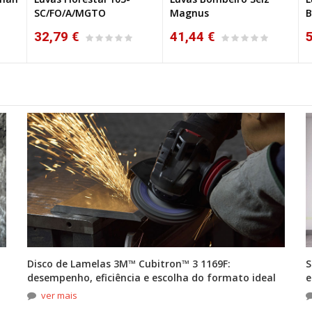
SC/FO/A/MGTO
Magnus
BW
32,79 €
41,44 €
5
Disco de Lamelas 3M™ Cubitron™ 3 1169F:
S
desempenho, eficiência e escolha do formato ideal
e
ver mais