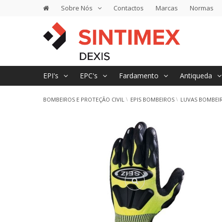
Sobre Nós
Contactos
Marcas
Normas
EPI's
EPC's
Fardamento
Antiqueda
BOMBEIROS E PROTEÇÃO CIVIL
EPIS BOMBEIROS
LUVAS BOMBEI