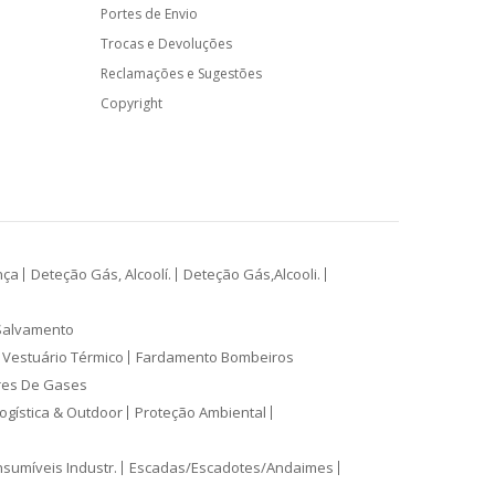
Portes de Envio
Trocas e Devoluções
Reclamações e Sugestões
Copyright
nça
Deteção Gás, Alcoolí.
Deteção Gás,Alcooli.
Salvamento
Vestuário Térmico
Fardamento Bombeiros
res De Gases
ogística & Outdoor
Proteção Ambiental
sumíveis Industr.
Escadas/Escadotes/Andaimes