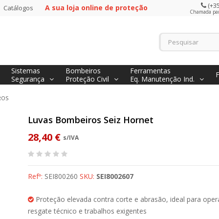
(+35
A sua loja online de proteção
Catálogos
Chamada para
Sistemas
Bombeiros
Ferramentas
Segurança
Proteção Civil
Eq. Manutenção Ind.
ROS
Luvas Bombeiros Seiz Hornet
28,40 €
s/IVA
Refª:
SEI800260
SKU:
SEI8002607
Proteção elevada contra corte e abrasão, ideal para ope
resgate técnico e trabalhos exigentes