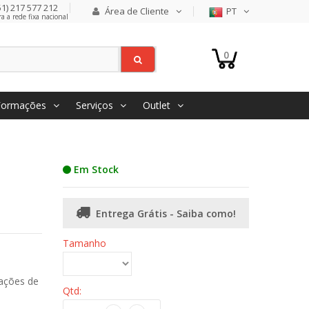
1) 217 577 212
Área de Cliente
PT
 a rede fixa nacional
0
Formações
Serviços
Outlet
Em Stock
Entrega Grátis - Saiba como!
Tamanho
rações de
Qtd: