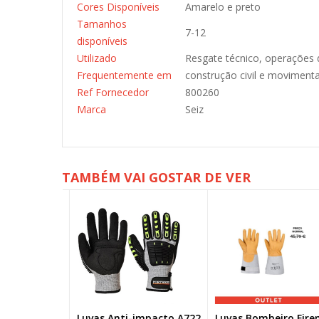
Cores Disponíveis
Amarelo e preto
Tamanhos
7-12
disponíveis
Utilizado
Resgate técnico, operações
Frequentemente em
construção civil e moviment
Ref Fornecedor
800260
Marca
Seiz
TAMBÉM VAI GOSTAR DE VER
428 Power
Luvas Anti-impacto A722
Luvas Bombeiro Fire
NOVO