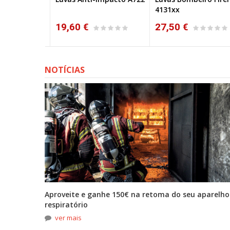
4131xx
19,60 €
27,50 €
NOTÍCIAS
tona
Aproveite e ganhe 150€ na retoma do seu aparelho
respiratório
ver mais