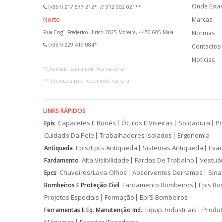
Onde Est
(+351) 217 577 212*
//
912 002 021**
Norte
Marcas
Rua Engº. Frederico Ulrich 2025 Moreira, 4470-605 Maia
Normas
(+351) 229 419 084*
Contactos
Notícias
*
Chamada para a rede fixa nacional
**
Chamada para rede móvel nacional
LINKS RÁPIDOS
Capacetes E Bonés
Óculos E Viseiras
Soldadura
Pr
Epis
Cuidado Da Pele
Trabalhadores Isolados
Ergonomia
Epis/Epcs Antiqueda
Sistemas Antiqueda
Eva
Antiqueda
Alta Visibilidade
Fardas De Trabalho
Vestuá
Fardamento
Chuveiros/Lava-Olhos
Absorventes Derrames
Sina
Epcs
Fardamento Bombeiros
Epis Bo
Bombeiros E Proteção Civil
Projetos Especiais
Formação
Epi’S Bombeiros
Equip. Industriais
Produ
Ferramentas E Eq. Manutenção Ind.