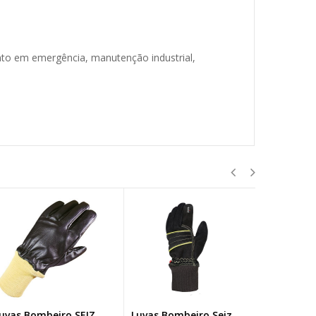
to em emergência, manutenção industrial,
vas Bombeiro SEIZ
Luvas Bombeiro Seiz
Luvas Bomb