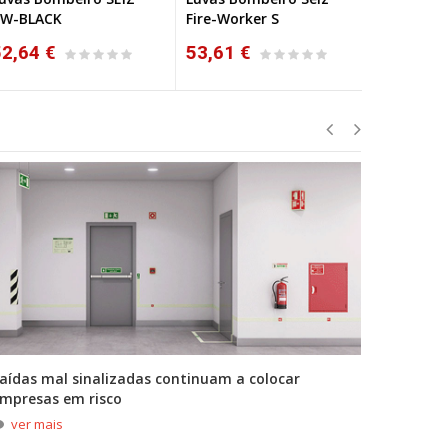
-BLACK
Fire-Worker S
Rescue
2,64 €
53,61 €
54,24 €
aídas mal sinalizadas continuam a colocar
A primei
mpresas em risco
durante
ver mais
ver m