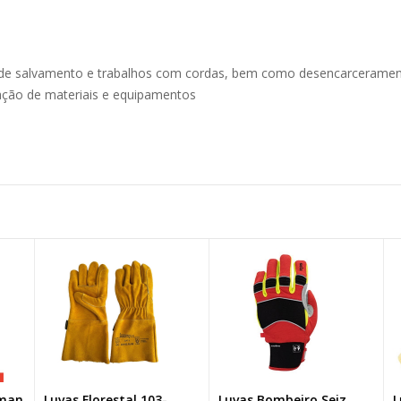
 de salvamento e trabalhos com cordas, bem como desencarceramen
ação de materiais e equipamentos
man
Luvas Florestal 103-
Luvas Bombeiro Seiz
Lu