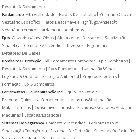
Resgate & Salvamento
Alta Visibilidade
Fardas De Trabalho
Vestuário Chuva
Fardamento
Vestuário Específico
Fatos Descartáveis
Ignífugo/Antiestát.
Vestuário Térmico
Fardamento Bombeiros
Chuveiros/Lava-Olhos
Absorventes Derrames
Sinalização
Epcs
Sinalética
Combate A Incêndios
Diversos
Ergonomia
Detetores De Gases
Fardamento Bombeiros
Epis Bombeiros
Bombeiros E Proteção Civil
Resgate & Salvamento
Epcs Bombeiros
Iluminação&Sinaliz
Logística & Outdoor
Proteção Ambiental
Projetos Especiais
Formação
Epi’S Bombeiros
Equip. Industriais
Ferramentas E Eq. Manutenção Ind.
Produtos Químicos
Ferramentas
Lanternas&Iluminação
Malas Técnicas
Consumíveis Industr.
Escadas/Escadotes/Andaimes
Máquinas
Escadas/Escadotes
Combate A Incêndios
Lockout Tagout
Sistemas De Segurança
Sinalização Emergência
Sistemas De Deteção
Sistemas De Extinção
Sistemas De Identifi
Sist.Identificação