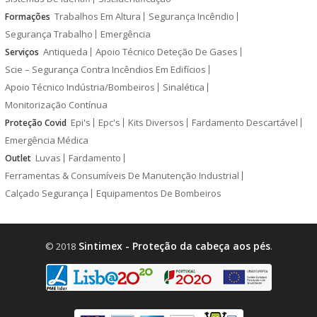
Trabalhos Em Altura
Segurança Incêndio
Formações
Segurança Trabalho
Emergência
Antiqueda
Apoio Técnico Deteção De Gases
Serviços
Scie – Segurança Contra Incêndios Em Edifícios
Apoio Técnico Indústria/Bombeiros
Sinalética
Monitorização Contínua
Epi's
Epc's
Kits Diversos
Fardamento Descartável
Proteção Covid
Emergência Médica
Luvas
Fardamento
Outlet
Ferramentas & Consumíveis De Manutenção Industrial
Calçado Segurança
Equipamentos De Bombeiros
Sintimex - Proteção da cabeça aos pés
© 2018
.