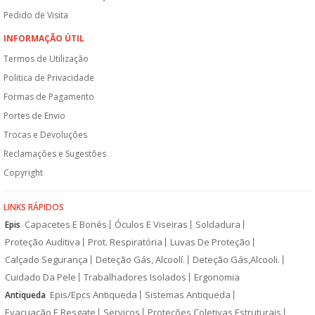
Pedido de Visita
INFORMAÇÃO ÚTIL
Termos de Utilização
Politica de Privacidade
Formas de Pagamento
Portes de Envio
Trocas e Devoluções
Reclamações e Sugestões
Copyright
LINKS RÁPIDOS
Capacetes E Bonés
Óculos E Viseiras
Soldadura
Epis
Proteção Auditiva
Prot. Respiratória
Luvas De Proteção
Calçado Segurança
Deteção Gás, Alcoolí.
Deteção Gás,Alcooli.
Cuidado Da Pele
Trabalhadores Isolados
Ergonomia
Epis/Epcs Antiqueda
Sistemas Antiqueda
Antiqueda
Evacuação E Resgate
Serviços
Proteções Coletivas Estruturais