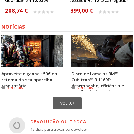
Guardian XR 12/230V
Acculux HL-12 C/Carregador
208,74 €
399,00 €
NOTÍCIAS
Aproveite e ganhe 150€ na
Disco de Lamelas 3M™
retoma do seu aparelho
Cubitron™ 3 1169F:
respiratório
desempenho, eficiência e
ver mais
ver mais
escolha do formato ideal
DEVOLUÇÃO OU TROCA
15 dias para trocar ou devolver