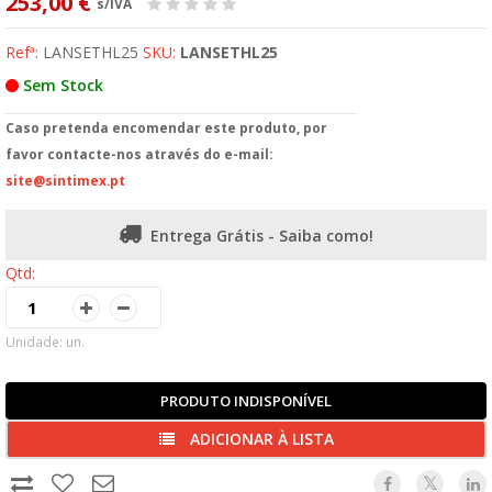
253,00 €
s/IVA
Refª:
LANSETHL25
SKU:
LANSETHL25
Sem Stock
Caso pretenda encomendar este produto, por
favor contacte-nos através do e-mail:
site@sintimex.pt
Entrega Grátis - Saiba como!
Qtd:
Unidade: un.
PRODUTO INDISPONÍVEL
ADICIONAR À LISTA