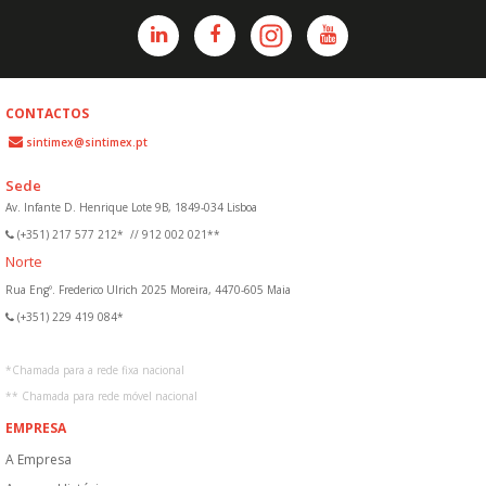
CONTACTOS
sintimex@sintimex.pt
Sede
Av. Infante D. Henrique Lote 9B, 1849-034 Lisboa
(+351) 217 577 212*
//
912 002 021**
Norte
Rua Engº. Frederico Ulrich 2025 Moreira, 4470-605 Maia
(+351) 229 419 084*
*
Chamada para a rede fixa nacional
**
Chamada para rede móvel nacional
EMPRESA
A Empresa