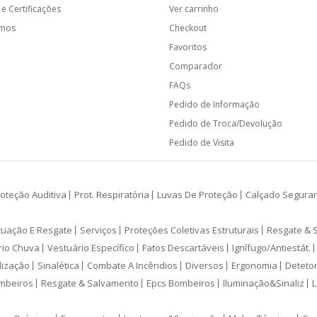
e Certificações
Ver carrinho
amos
Checkout
Favoritos
Comparador
FAQs
Pedido de Informação
Pedido de Troca/Devolução
Pedido de Visita
oteção Auditiva
Prot. Respiratória
Luvas De Proteção
Calçado Segura
cuação E Resgate
Serviços
Proteções Coletivas Estruturais
Resgate & 
rio Chuva
Vestuário Específico
Fatos Descartáveis
Ignífugo/Antiestát.
lização
Sinalética
Combate A Incêndios
Diversos
Ergonomia
Deteto
mbeiros
Resgate & Salvamento
Epcs Bombeiros
Iluminação&Sinaliz
L