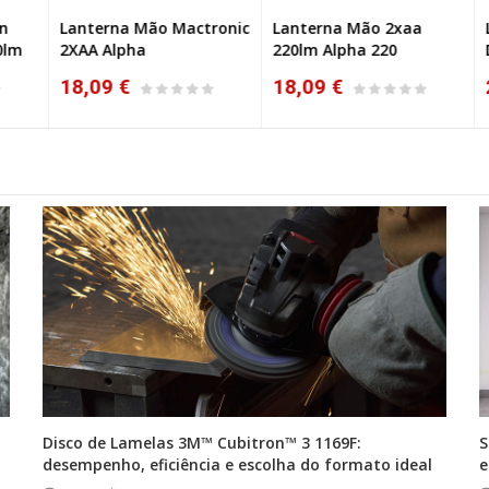
Lanterna Mão Mactronic
Lanterna Mão 2xaa
La
m
2XAA Alpha
220lm Alpha 220
Du
18,09 €
18,09 €
2
Disco de Lamelas 3M™ Cubitron™ 3 1169F:
S
desempenho, eficiência e escolha do formato ideal
e