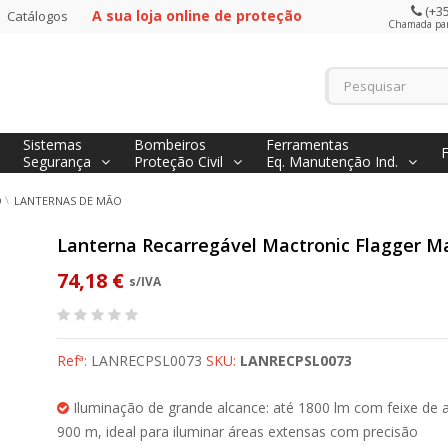
(+35
A sua loja online de proteção
Catálogos
Chamada para
Sistemas
Bombeiros
Ferramentas
Segurança
Proteção Civil
Eq. Manutenção Ind.
O
LANTERNAS DE MÃO
Lanterna Recarregável Mactronic Flagger M
74,18 €
s/IVA
Refª:
LANRECPSL0073
SKU:
LANRECPSL0073
Iluminação de grande alcance: até 1800 lm com feixe de 
900 m, ideal para iluminar áreas extensas com precisão