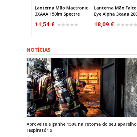
 Chaveiro
Lanterna Mão Mactronic
Lanterna Mão Falcon
3XAAA 150lm Spectre
Eye Alpha 3xaaa 280l
11,54 €
18,09 €
NOTÍCIAS
tona
Aproveite e ganhe 150€ na retoma do seu aparelho
respiratório