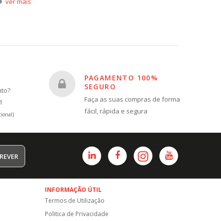
ver mais
ver m
PAGAMENTO 100%
SEGURO
nto?
Faça as suas compras de forma
1
fácil, rápida e segura
ional)
REVER
INFORMAÇÃO ÚTIL
Termos de Utilização
Politica de Privacidade