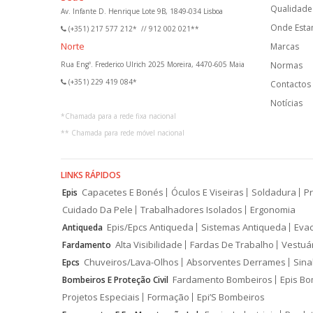
Qualidade 
Av. Infante D. Henrique Lote 9B, 1849-034 Lisboa
Onde Est
(+351) 217 577 212*
//
912 002 021**
Norte
Marcas
Rua Engº. Frederico Ulrich 2025 Moreira, 4470-605 Maia
Normas
(+351) 229 419 084*
Contactos
Notícias
*
Chamada para a rede fixa nacional
**
Chamada para rede móvel nacional
LINKS RÁPIDOS
Capacetes E Bonés
Óculos E Viseiras
Soldadura
Pr
Epis
Cuidado Da Pele
Trabalhadores Isolados
Ergonomia
Epis/Epcs Antiqueda
Sistemas Antiqueda
Eva
Antiqueda
Alta Visibilidade
Fardas De Trabalho
Vestuá
Fardamento
Chuveiros/Lava-Olhos
Absorventes Derrames
Sina
Epcs
Fardamento Bombeiros
Epis Bo
Bombeiros E Proteção Civil
Projetos Especiais
Formação
Epi’S Bombeiros