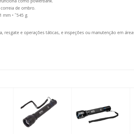
 funciona como powerbank.
correia de ombro.
1 mm • ˜545 g.
a, resgate e operações táticas, e inspeções ou manutenção em áreas 