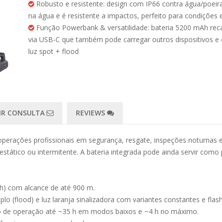
Robusto e resistente: design com IP66 contra água/poeira
na água e é resistente a impactos, perfeito para condições 
Função Powerbank & versatilidade: bateria 5200 mAh rec
via USB-C que também pode carregar outros dispositivos e 
luz spot + flood
IR CONSULTA
REVIEWS
erações profissionais em segurança, resgate, inspeções noturnas e
stático ou intermitente. A bateria integrada pode ainda servir como
gh) com alcance de até 900 m.
plo (flood) e luz laranja sinalizadora com variantes constantes e flash
po de operação até ~35 h em modos baixos e ~4 h no máximo.