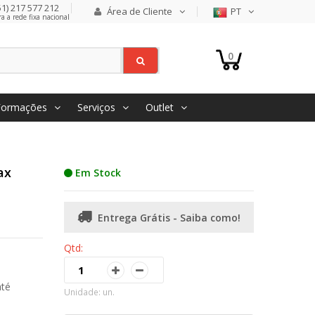
1) 217 577 212
Área de Cliente
PT
 a rede fixa nacional
0
Formações
Serviços
Outlet
ax
Em Stock
Entrega Grátis - Saiba como!
Qtd:
até
Unidade: un.