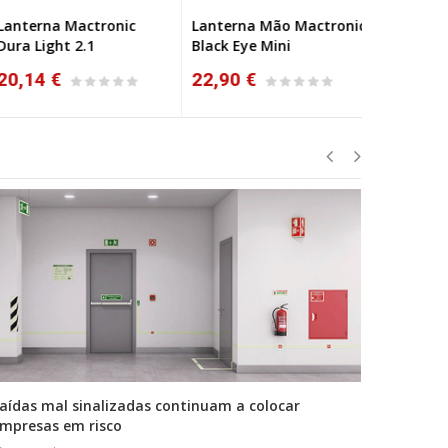
nterna Mactronic
Lanterna Mão Mactronic
Lanterna 
ra Light 2.1
Black Eye Mini
Dura Light
0,14 €
22,90 €
29,98 €
aídas mal sinalizadas continuam a colocar
A primei
mpresas em risco
durante