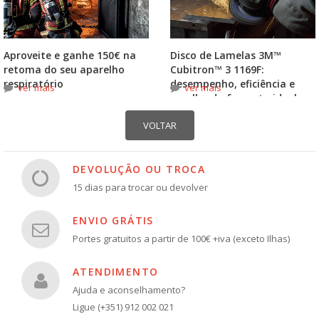
Aproveite e ganhe 150€ na
Disco de Lamelas 3M™
retoma do seu aparelho
Cubitron™ 3 1169F:
respiratório
desempenho, eficiência e
ver mais
ver mais
escolha do formato ideal
DEVOLUÇÃO OU TROCA
15 dias para trocar ou devolver
ENVIO GRÁTIS
Portes gratuitos a partir de 100€ +iva (exceto Ilhas)
ATENDIMENTO
Ajuda e aconselhamento?
Ligue (+351) 912 002 021