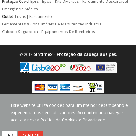
Epi's
Epc's
Kits Diversos
Fardamento Descartável
Proteção Covid
Emergência Médica
Luvas
Fardamento
Outlet
Ferramentas & Consumíveis De Manutenção Industrial
Calçado Segurança
Equipamentos De Bombeiros
Sintimex - Proteção da cabeça aos pés
© 2018
.
design by
CodeMind.PT
Este website utiliza cookies para um melhor desempenho e
Parceiro Digital desde 2018 Top 5% PME
experiência dos seus utilizadores. Ao continuar a navegar
aceita a nossa Política de Cookies e Privacidade.
LER
ACEITAR