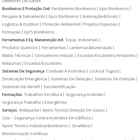
Detetores De Gases
Fardamento Bombeiros
Epis Bombeiros
Bombeiros E Proteção Civil
Resgate & Salvamento
Epcs Bombeiros
Iluminação&Sinaliz
Logística & Outdoor
Proteção Ambiental
Projetos Especiais
Formação
Epi’S Bombeiros
Equip. Industriais
Ferramentas E Eq. Manutenção Ind.
Produtos Químicos
Ferramentas
Lanternas&Iluminação
Malas Técnicas
Consumíveis Industr.
Escadas/Escadotes/Andaimes
Máquinas
Escadas/Escadotes
Combate A Incêndios
Lockout Tagout
Sistemas De Segurança
Sinalização Emergência
Sistemas De Deteção
Sistemas De Extinção
Sistemas De Identifi
Sist.Identificação
Trabalhos Em Altura
Segurança Incêndio
Formações
Segurança Trabalho
Emergência
Antiqueda
Apoio Técnico Deteção De Gases
Serviços
Scie – Segurança Contra Incêndios Em Edifícios
Apoio Técnico Indústria/Bombeiros
Sinalética
Monitorização Contínua