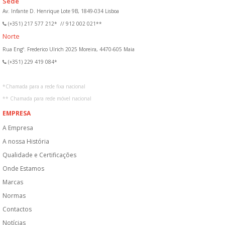
Sede
Av. Infante D. Henrique Lote 9B, 1849-034 Lisboa
(+351) 217 577 212*
//
912 002 021**
Norte
Rua Engº. Frederico Ulrich 2025 Moreira, 4470-605 Maia
(+351) 229 419 084*
*
Chamada para a rede fixa nacional
**
Chamada para rede móvel nacional
EMPRESA
A Empresa
A nossa História
Qualidade e Certificações
Onde Estamos
Marcas
Normas
Contactos
Notícias