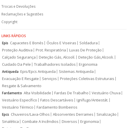
Trocas e Devoluções
Reclamações e Sugestões
Copyright
LINKS RÁPIDOS
Capacetes E Bonés
Óculos E Viseiras
Soldadura
Epis
Proteção Auditiva
Prot. Respiratória
Luvas De Proteção
Calçado Segurança
Deteção Gás, Alcoolí.
Deteção Gás,Alcooli.
Cuidado Da Pele
Trabalhadores Isolados
Ergonomia
Epis/Epcs Antiqueda
Sistemas Antiqueda
Antiqueda
Evacuação E Resgate
Serviços
Proteções Coletivas Estruturais
Resgate & Salvamento
Alta Visibilidade
Fardas De Trabalho
Vestuário Chuva
Fardamento
Vestuário Específico
Fatos Descartáveis
Ignífugo/Antiestát.
Vestuário Térmico
Fardamento Bombeiros
Chuveiros/Lava-Olhos
Absorventes Derrames
Sinalização
Epcs
Sinalética
Combate A Incêndios
Diversos
Ergonomia