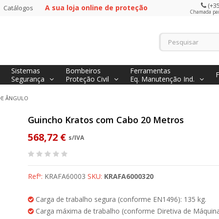
(+35
A sua loja online de proteção
Catálogos
Chamada para
Sistemas
Bombeiros
Ferramentas
Segurança
Proteção Civil
Eq. Manutenção Ind.
E ÂNGULO
Guincho Kratos com Cabo 20 Metros
568,72 €
s/IVA
Refª:
KRAFA60003
SKU:
KRAFA6000320
Carga de trabalho segura (conforme EN1496): 135 kg.
Carga máxima de trabalho (conforme Diretiva de Máquina