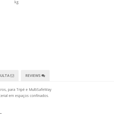
kg.
SULTA
REVIEWS
ros, para Tripé e MultiSafeWay
terial em espaços confinados.
g.