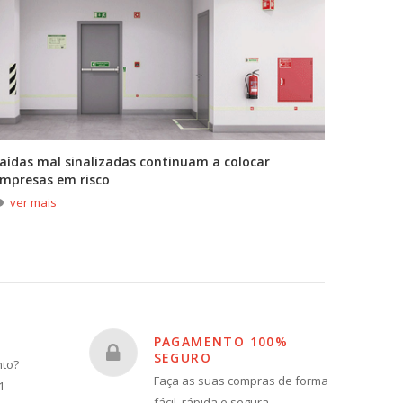
aídas mal sinalizadas continuam a colocar
A primei
mpresas em risco
durante
ver mais
ver m
PAGAMENTO 100%
SEGURO
nto?
Faça as suas compras de forma
1
fácil, rápida e segura