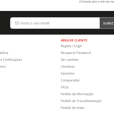
(Chamada para a rede fixa nac
SUBSC
ÁREA DE CLIENTE
Registo / Login
stória
Recuperar Password
e Certificações
Ver carrinho
amos
Checkout
Favoritos
Comparador
FAQs
Pedido de Informação
Pedido de Troca/Devolução
Pedido de Visita