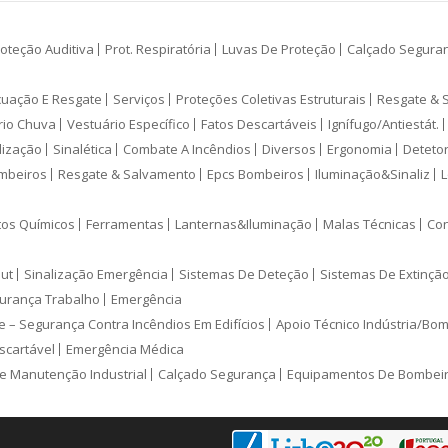
oteção Auditiva
Prot. Respiratória
Luvas De Proteção
Calçado Segura
cuação E Resgate
Serviços
Proteções Coletivas Estruturais
Resgate & 
rio Chuva
Vestuário Específico
Fatos Descartáveis
Ignífugo/Antiestát.
lização
Sinalética
Combate A Incêndios
Diversos
Ergonomia
Deteto
mbeiros
Resgate & Salvamento
Epcs Bombeiros
Iluminação&Sinaliz
L
tos Químicos
Ferramentas
Lanternas&Iluminação
Malas Técnicas
Con
ut
Sinalização Emergência
Sistemas De Deteção
Sistemas De Extinçã
urança Trabalho
Emergência
e – Segurança Contra Incêndios Em Edifícios
Apoio Técnico Indústria/Bo
scartável
Emergência Médica
e Manutenção Industrial
Calçado Segurança
Equipamentos De Bombei