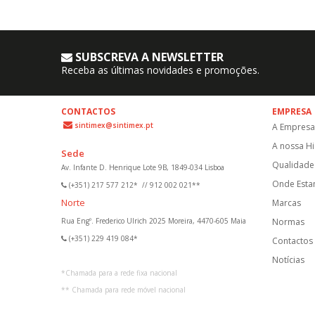
SUBSCREVA A NEWSLETTER
Receba as últimas novidades e promoções.
CONTACTOS
EMPRESA
sintimex@sintimex.pt
A Empresa
A nossa Hi
Sede
Qualidade 
Av. Infante D. Henrique Lote 9B, 1849-034 Lisboa
Onde Est
(+351) 217 577 212*
//
912 002 021**
Norte
Marcas
Rua Engº. Frederico Ulrich 2025 Moreira, 4470-605 Maia
Normas
(+351) 229 419 084*
Contactos
Notícias
*
Chamada para a rede fixa nacional
**
Chamada para rede móvel nacional