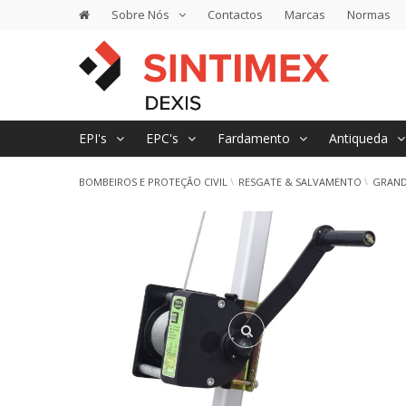
Sobre Nós
Contactos
Marcas
Normas
EPI's
EPC's
Fardamento
Antiqueda
BOMBEIROS E PROTEÇÃO CIVIL
RESGATE & SALVAMENTO
GRAND