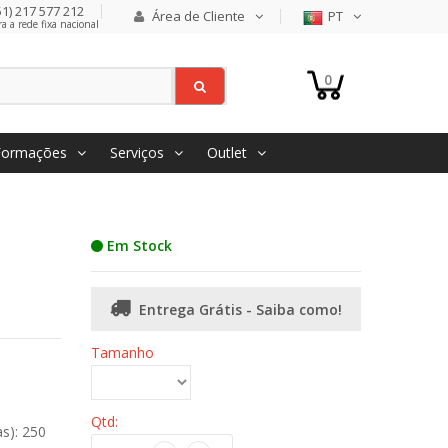
1) 217 577 212
Área de Cliente
PT
 a rede fixa nacional
0
Formações
Serviços
Outlet
Em Stock
Entrega Grátis - Saiba como!
Tamanho
Qtd:
s): 250