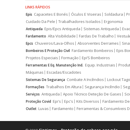
LINKS RÁPIDOS
Capacetes E Bonés
Óculos E Viseiras
Soldadura
Pr
Epis
Cuidado Da Pele
Trabalhadores Isolados
Ergonomia
Epis/Epcs Antiqueda
Sistemas Antiqueda
Eva
Antiqueda
Alta Visibilidade
Fardas De Trabalho
Vestuá
Fardamento
Chuveiros/Lava-Olhos
Absorventes Derrames
Sina
Epcs
Fardamento Bombeiros
Epis Bo
Bombeiros E Proteção Civil
Projetos Especiais
Formação
Epi’S Bombeiros
Equip. Industriais
Produ
Ferramentas E Eq. Manutenção Ind.
Máquinas
Escadas/Escadotes
Combate A Incêndios
Lockout Tago
Sistemas De Segurança
Trabalhos Em Altura
Segurança Incêndio
Seg
Formações
Antiqueda
Apoio Técnico Deteção De Gases
Sci
Serviços
Epi's
Epc's
Kits Diversos
Fardamento De
Proteção Covid
Luvas
Fardamento
Ferramentas & Consumíveis D
Outlet