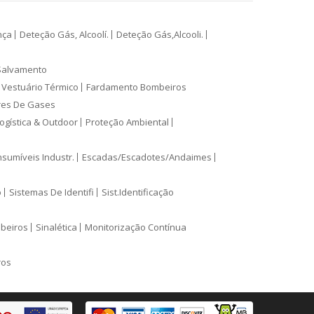
nça
Deteção Gás, Alcoolí.
Deteção Gás,Alcooli.
Salvamento
Vestuário Térmico
Fardamento Bombeiros
res De Gases
ogística & Outdoor
Proteção Ambiental
sumíveis Industr.
Escadas/Escadotes/Andaimes
o
Sistemas De Identifi
Sist.Identificação
mbeiros
Sinalética
Monitorização Contínua
ros