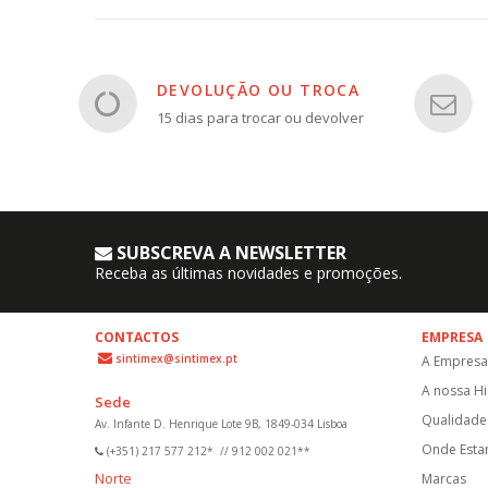
DEVOLUÇÃO OU TROCA
15 dias para trocar ou devolver
SUBSCREVA A NEWSLETTER
Receba as últimas novidades e promoções.
CONTACTOS
EMPRESA
sintimex@sintimex.pt
A Empresa
A nossa Hi
Sede
Qualidade 
Av. Infante D. Henrique Lote 9B, 1849-034 Lisboa
Onde Est
(+351) 217 577 212*
//
912 002 021**
Norte
Marcas