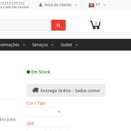
1) 217 577 212
Área de Cliente
PT
 a rede fixa nacional
0
Formações
Serviços
Outlet
Em Stock
Entrega Grátis - Saiba como!
Cor / Tipo
bra para
Qtd: