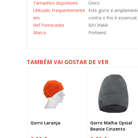
Tamanhos disponíveis
Único
Utilizado Frequentemente
Este gorro é amplamente 
em
contra o frio é essencial.
Ref Fornecedor
B013NAR
Marca
Portwest
TAMBÉM VAI GOSTAR DE VER
Gorro Malha Opsial
Gola Alta para Pescoç
Beanie Cinzento
Cabeça Portwest CS21