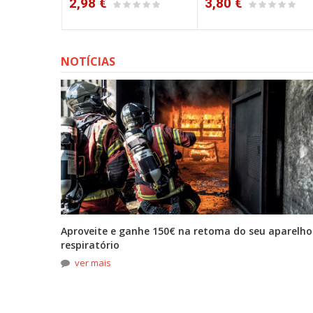
3,80 €
6,10 €
NOTÍCIAS
tona
Aproveite e ganhe 150€ na retoma do seu aparelho
respiratório
ver mais