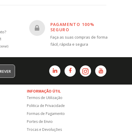
PAGAMENTO 100%
SEGURO
nto?
Faça as suas compras de forma
1
fácil, rápida e segura
ional)
REVER
INFORMAÇÃO ÚTIL
Termos de Utilização
Politica de Privacidade
Formas de Pagamento
Portes de Envio
Trocas e Devoluções