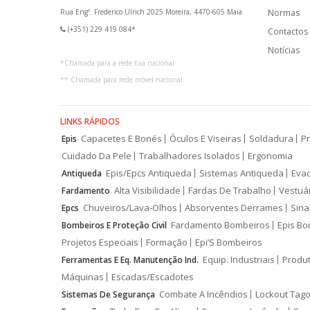
Rua Engº. Frederico Ulrich 2025 Moreira, 4470-605 Maia
Normas
(+351) 229 419 084*
Contactos
Notícias
*
Chamada para a rede fixa nacional
**
Chamada para rede móvel nacional
LINKS RÁPIDOS
Capacetes E Bonés
Óculos E Viseiras
Soldadura
Pr
Epis
Cuidado Da Pele
Trabalhadores Isolados
Ergonomia
Epis/Epcs Antiqueda
Sistemas Antiqueda
Eva
Antiqueda
Alta Visibilidade
Fardas De Trabalho
Vestuá
Fardamento
Chuveiros/Lava-Olhos
Absorventes Derrames
Sina
Epcs
Fardamento Bombeiros
Epis Bo
Bombeiros E Proteção Civil
Projetos Especiais
Formação
Epi’S Bombeiros
Equip. Industriais
Produ
Ferramentas E Eq. Manutenção Ind.
Máquinas
Escadas/Escadotes
Combate A Incêndios
Lockout Tago
Sistemas De Segurança