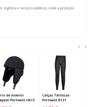
, logística e serviços públicos, onde a proteção
lças Térmicas
Polar Opsial POL R OGT
Sweater T
rtwest B131
TX23