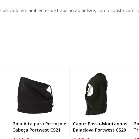
utilizado em ambientes de trabalho ao ar livre, como construção civil
o e
Capuz Passa-Montanhas
Gorro de Inverno
Ca
Balaclava Portwest CS20
Trapper Portwest HA13
Po