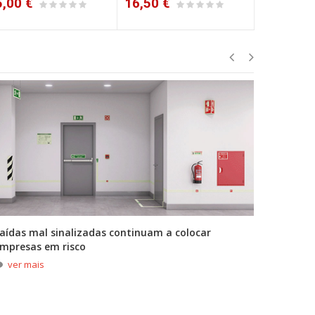
6,50 €
20,60 €
22,80 €
aídas mal sinalizadas continuam a colocar
A primei
mpresas em risco
durante
ver mais
ver m