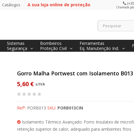
(+35
A sua loja online de proteção
Catálogos
Chamada para
Sistemas
Bombeiros
Ferramentas
Segurança
Proteção Civil
Eq. Manutenção Ind.
Gorro Malha Portwest com Isolamento B013
5,60 €
s/IVA
Refª:
PORB013
SKU:
PORB013CIN
Isolamento Térmico Avançado: Forro Insulatex de microfi
retenção superior de calor, adequado para ambientes frios