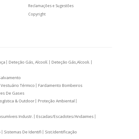
Reclamações e Sugestões
Copyright
nça
Deteção Gás, Alcoolí.
Deteção Gás,Alcooli.
Salvamento
Vestuário Térmico
Fardamento Bombeiros
res De Gases
ogística & Outdoor
Proteção Ambiental
sumíveis Industr.
Escadas/Escadotes/Andaimes
o
Sistemas De Identifi
Sist.Identificação