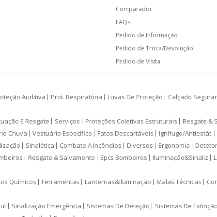
Comparador
FAQs
Pedido de Informação
Pedido de Troca/Devolução
Pedido de Visita
oteção Auditiva
Prot. Respiratória
Luvas De Proteção
Calçado Segura
cuação E Resgate
Serviços
Proteções Coletivas Estruturais
Resgate & 
rio Chuva
Vestuário Específico
Fatos Descartáveis
Ignífugo/Antiestát.
lização
Sinalética
Combate A Incêndios
Diversos
Ergonomia
Deteto
mbeiros
Resgate & Salvamento
Epcs Bombeiros
Iluminação&Sinaliz
L
tos Químicos
Ferramentas
Lanternas&Iluminação
Malas Técnicas
Con
ut
Sinalização Emergência
Sistemas De Deteção
Sistemas De Extinçã