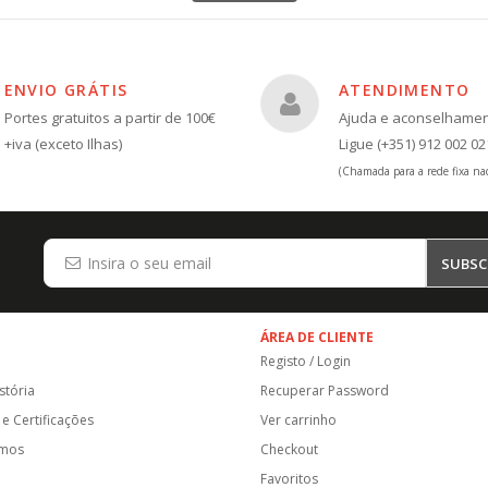
ENVIO GRÁTIS
ATENDIMENTO
Portes gratuitos a partir de 100€
Ajuda e aconselhame
+iva (exceto Ilhas)
Ligue (+351) 912 002 02
(Chamada para a rede fixa nac
SUBSC
ÁREA DE CLIENTE
Registo / Login
stória
Recuperar Password
e Certificações
Ver carrinho
amos
Checkout
Favoritos