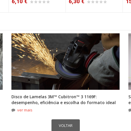
6,30 €
15,00 €
1
Disco de Lamelas 3M™ Cubitron™ 3 1169F:
S
desempenho, eficiência e escolha do formato ideal
e
ver mais