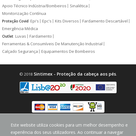
Apoio Técnico Indústria/Bombeiros
Sinalética
Monitorização Contínua
Epi's
Epc's
Kits Diversos
Fardamento Descartável
Proteção Covid
Emergência Médica
Luvas
Fardamento
Outlet
Ferramentas & Consumíveis De Manutenção Industrial
Calçado Segurança
Equipamentos De Bombeiros
Sintimex - Proteção da cabeça aos pés
© 2018
.
design by
CodeMind.PT
Este website utiliza cookies para um melhor desempenho e
Parceiro Digital desde 2018 Top 5% PME
experiência dos seus utilizadores. Ao continuar a navegar