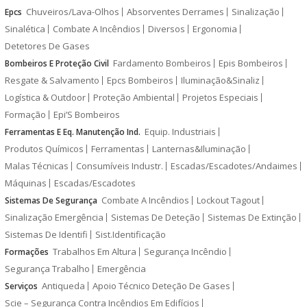
Chuveiros/Lava-Olhos
Absorventes Derrames
Sinalização
Epcs
Sinalética
Combate A Incêndios
Diversos
Ergonomia
Detetores De Gases
Fardamento Bombeiros
Epis Bombeiros
Bombeiros E Proteção Civil
Resgate & Salvamento
Epcs Bombeiros
Iluminação&Sinaliz
Logística & Outdoor
Proteção Ambiental
Projetos Especiais
Formação
Epi’S Bombeiros
Equip. Industriais
Ferramentas E Eq. Manutenção Ind.
Produtos Químicos
Ferramentas
Lanternas&Iluminação
Malas Técnicas
Consumíveis Industr.
Escadas/Escadotes/Andaimes
Máquinas
Escadas/Escadotes
Combate A Incêndios
Lockout Tagout
Sistemas De Segurança
Sinalização Emergência
Sistemas De Deteção
Sistemas De Extinção
Sistemas De Identifi
Sist.Identificação
Trabalhos Em Altura
Segurança Incêndio
Formações
Segurança Trabalho
Emergência
Antiqueda
Apoio Técnico Deteção De Gases
Serviços
Scie – Segurança Contra Incêndios Em Edifícios