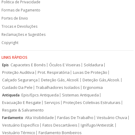
Politica de Privacidade
Formas de Pagamento
Portes de Envio
Trocas e Devoluções
Reclamações e Sugestões
Copyright
LINKS RÁPIDOS
Capacetes E Bonés
Óculos E Viseiras
Soldadura
Epis
Proteção Auditiva
Prot. Respiratória
Luvas De Proteção
Calçado Segurança
Deteção Gás, Alcoolí.
Deteção Gás,Alcooli.
Cuidado Da Pele
Trabalhadores Isolados
Ergonomia
Epis/Epcs Antiqueda
Sistemas Antiqueda
Antiqueda
Evacuação E Resgate
Serviços
Proteções Coletivas Estruturais
Resgate & Salvamento
Alta Visibilidade
Fardas De Trabalho
Vestuário Chuva
Fardamento
Vestuário Específico
Fatos Descartáveis
Ignífugo/Antiestát.
Vestuário Térmico
Fardamento Bombeiros