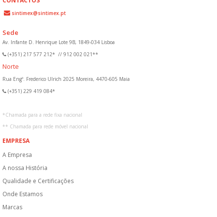
CONTACTOS
sintimex@sintimex.pt
Sede
Av. Infante D. Henrique Lote 9B, 1849-034 Lisboa
(+351) 217 577 212*
//
912 002 021**
Norte
Rua Engº. Frederico Ulrich 2025 Moreira, 4470-605 Maia
(+351) 229 419 084*
*
Chamada para a rede fixa nacional
**
Chamada para rede móvel nacional
EMPRESA
A Empresa
A nossa História
Qualidade e Certificações
Onde Estamos
Marcas