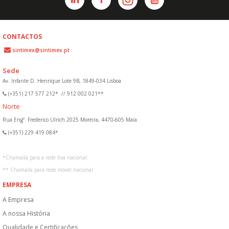
CONTACTOS
sintimex@sintimex.pt
Sede
Av. Infante D. Henrique Lote 9B, 1849-034 Lisboa
(+351) 217 577 212*
//
912 002 021**
Norte
Rua Engº. Frederico Ulrich 2025 Moreira, 4470-605 Maia
(+351) 229 419 084*
*
Chamada para a rede fixa nacional
**
Chamada para rede móvel nacional
EMPRESA
A Empresa
A nossa História
Qualidade e Certificações