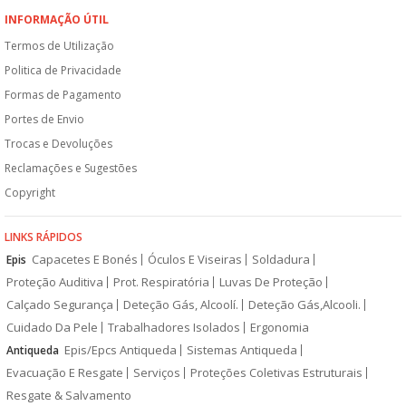
INFORMAÇÃO ÚTIL
Termos de Utilização
Politica de Privacidade
Formas de Pagamento
Portes de Envio
Trocas e Devoluções
Reclamações e Sugestões
Copyright
LINKS RÁPIDOS
Capacetes E Bonés
Óculos E Viseiras
Soldadura
Epis
Proteção Auditiva
Prot. Respiratória
Luvas De Proteção
Calçado Segurança
Deteção Gás, Alcoolí.
Deteção Gás,Alcooli.
Cuidado Da Pele
Trabalhadores Isolados
Ergonomia
Epis/Epcs Antiqueda
Sistemas Antiqueda
Antiqueda
Evacuação E Resgate
Serviços
Proteções Coletivas Estruturais
Resgate & Salvamento