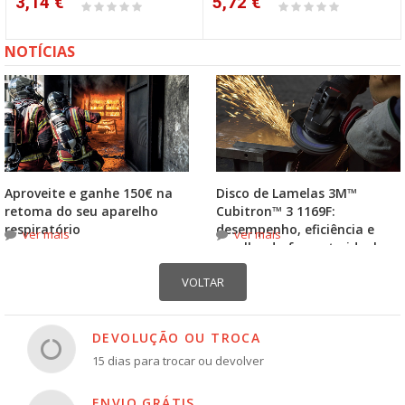
3,14 €
5,72 €
NOTÍCIAS
Aproveite e ganhe 150€ na
Disco de Lamelas 3M™
retoma do seu aparelho
Cubitron™ 3 1169F:
respiratório
desempenho, eficiência e
ver mais
ver mais
escolha do formato ideal
DEVOLUÇÃO OU TROCA
15 dias para trocar ou devolver
ENVIO GRÁTIS