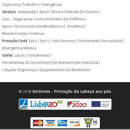
Segurança Trabalho
Emergência
Antiqueda
Apoio Técnico Deteção De Gases
Serviços
Scie – Segurança Contra Incêndios Em Edifícios
Apoio Técnico Indústria/Bombeiros
Sinalética
Monitorização Contínua
Epi's
Epc's
Kits Diversos
Fardamento Descartável
Proteção Covid
Emergência Médica
Luvas
Fardamento
Outlet
Ferramentas & Consumíveis De Manutenção Industrial
Calçado Segurança
Equipamentos De Bombeiros
Sintimex - Proteção da cabeça aos pés
© 2018
.