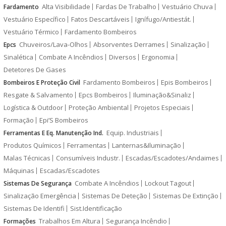
Alta Visibilidade
Fardas De Trabalho
Vestuário Chuva
Fardamento
Vestuário Específico
Fatos Descartáveis
Ignífugo/Antiestát.
Vestuário Térmico
Fardamento Bombeiros
Chuveiros/Lava-Olhos
Absorventes Derrames
Sinalização
Epcs
Sinalética
Combate A Incêndios
Diversos
Ergonomia
Detetores De Gases
Fardamento Bombeiros
Epis Bombeiros
Bombeiros E Proteção Civil
Resgate & Salvamento
Epcs Bombeiros
Iluminação&Sinaliz
Logística & Outdoor
Proteção Ambiental
Projetos Especiais
Formação
Epi’S Bombeiros
Equip. Industriais
Ferramentas E Eq. Manutenção Ind.
Produtos Químicos
Ferramentas
Lanternas&Iluminação
Malas Técnicas
Consumíveis Industr.
Escadas/Escadotes/Andaimes
Máquinas
Escadas/Escadotes
Combate A Incêndios
Lockout Tagout
Sistemas De Segurança
Sinalização Emergência
Sistemas De Deteção
Sistemas De Extinção
Sistemas De Identifi
Sist.Identificação
Trabalhos Em Altura
Segurança Incêndio
Formações