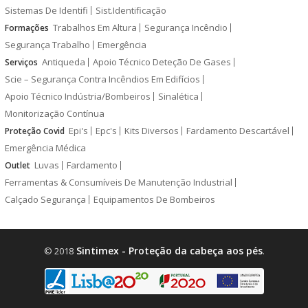
Sistemas De Identifi
Sist.Identificação
Trabalhos Em Altura
Segurança Incêndio
Formações
Segurança Trabalho
Emergência
Antiqueda
Apoio Técnico Deteção De Gases
Serviços
Scie – Segurança Contra Incêndios Em Edifícios
Apoio Técnico Indústria/Bombeiros
Sinalética
Monitorização Contínua
Epi's
Epc's
Kits Diversos
Fardamento Descartável
Proteção Covid
Emergência Médica
Luvas
Fardamento
Outlet
Ferramentas & Consumíveis De Manutenção Industrial
Calçado Segurança
Equipamentos De Bombeiros
Sintimex - Proteção da cabeça aos pés
© 2018
.