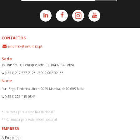
CONTACTOS
sintimex@sintimex.pt
Sede
Av. Infante D. Henrique Lote 9B, 1849-034 Lisboa
(+351) 217 577 212*
//
912 002 021**
Norte
Rua Engº. Frederico Ulrich 2025 Moreira, 4470-605 Maia
(+351) 229 419 084*
*
Chamada para a rede fixa nacional
**
Chamada para rede móvel nacional
EMPRESA
A Empresa