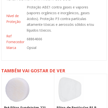
Proteção ABE1 contra gases e vapores
(vapores orgânicos e inorgânicos, gases
Nível de
ácidos). Proteção P3 contra partículas
Proteção
altamente tóxicas e aerossóis sólidos e/ou
líquidos tóxicos.
Ref
68864666
Fornecedor
Marca
Opsial
TAMBÉM VAI GOSTAR DE VER
Pré Filtro Sundström 221
Filtro de Partículas P1 R