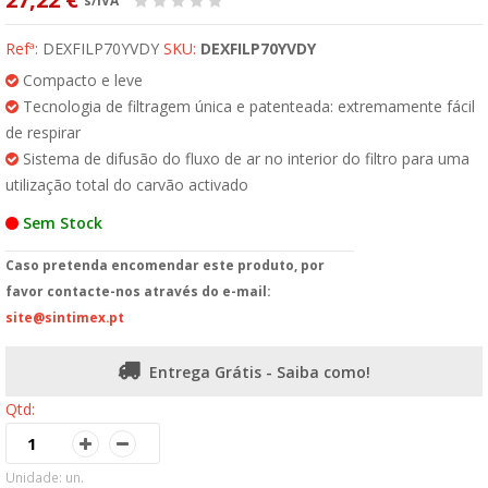
s/IVA
Refª:
DEXFILP70YVDY
SKU:
DEXFILP70YVDY
Compacto e leve
Tecnologia de filtragem única e patenteada: extremamente fácil
de respirar
Sistema de difusão do fluxo de ar no interior do filtro para uma
utilização total do carvão activado
Sem Stock
Caso pretenda encomendar este produto, por
favor contacte-nos através do e-mail:
site@sintimex.pt
Entrega Grátis - Saiba como!
Qtd:
Unidade: un.