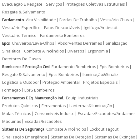
Evacuação E Resgate
Serviços
Proteções Coletivas Estruturais
Resgate & Salvamento
Alta Visibilidade
Fardas De Trabalho
Vestuário Chuva
Fardamento
Vestuário Específico
Fatos Descartáveis
Ignífugo/Antiestát.
Vestuário Térmico
Fardamento Bombeiros
Chuveiros/Lava-Olhos
Absorventes Derrames
Sinalização
Epcs
Sinalética
Combate A Incêndios
Diversos
Ergonomia
Detetores De Gases
Fardamento Bombeiros
Epis Bombeiros
Bombeiros E Proteção Civil
Resgate & Salvamento
Epcs Bombeiros
Iluminação&Sinaliz
Logística & Outdoor
Proteção Ambiental
Projetos Especiais
Formação
Epi’S Bombeiros
Equip. Industriais
Ferramentas E Eq. Manutenção Ind.
Produtos Químicos
Ferramentas
Lanternas&Iluminação
Malas Técnicas
Consumíveis Industr.
Escadas/Escadotes/Andaimes
Máquinas
Escadas/Escadotes
Combate A Incêndios
Lockout Tagout
Sistemas De Segurança
Sinalização Emergência
Sistemas De Deteção
Sistemas De Extinção