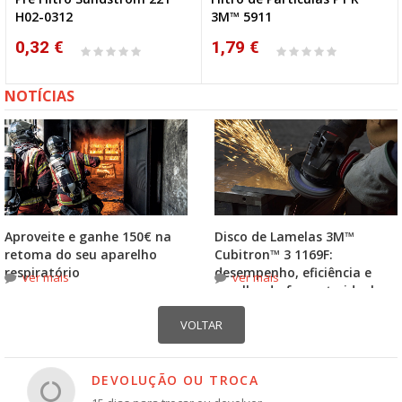
H02-0312
3M™ 5911
0,32 €
1,79 €
NOTÍCIAS
Aproveite e ganhe 150€ na
Disco de Lamelas 3M™
retoma do seu aparelho
Cubitron™ 3 1169F:
respiratório
desempenho, eficiência e
ver mais
ver mais
escolha do formato ideal
DEVOLUÇÃO OU TROCA