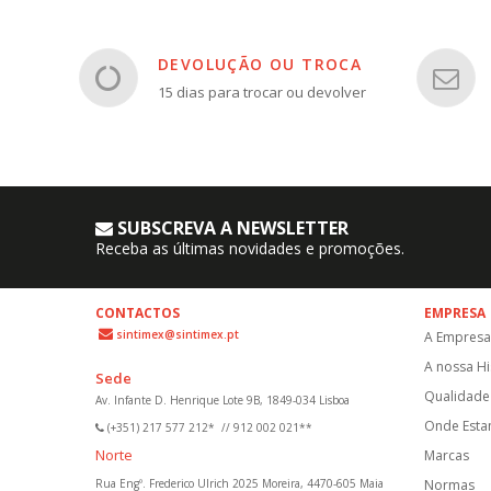
DEVOLUÇÃO OU TROCA
15 dias para trocar ou devolver
SUBSCREVA A NEWSLETTER
Receba as últimas novidades e promoções.
CONTACTOS
EMPRESA
sintimex@sintimex.pt
A Empresa
A nossa Hi
Sede
Qualidade 
Av. Infante D. Henrique Lote 9B, 1849-034 Lisboa
Onde Est
(+351) 217 577 212*
//
912 002 021**
Norte
Marcas
Rua Engº. Frederico Ulrich 2025 Moreira, 4470-605 Maia
Normas