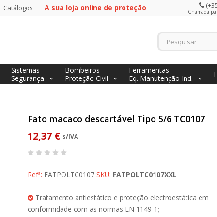
(+35
A sua loja online de proteção
Catálogos
Chamada para
Sistemas
Bombeiros
Ferramentas
Segurança
Proteção Civil
Eq. Manutenção Ind.
Fato macaco descartável Tipo 5/6 TC0107
12,37 €
s/IVA
Refª:
FATPOLTC0107
SKU:
FATPOLTC0107XXL
Tratamento antiestático e proteção electroestática em
conformidade com as normas EN 1149-1;