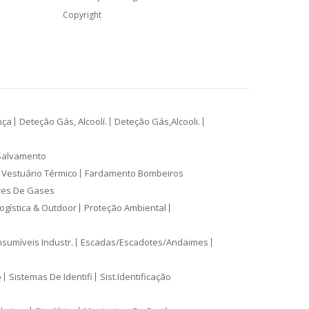
Copyright
nça
Deteção Gás, Alcoolí.
Deteção Gás,Alcooli.
Salvamento
Vestuário Térmico
Fardamento Bombeiros
res De Gases
ogística & Outdoor
Proteção Ambiental
sumíveis Industr.
Escadas/Escadotes/Andaimes
o
Sistemas De Identifi
Sist.Identificação