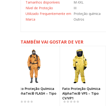
Tamanhos disponíveis
M-XXL
Nível de Proteção
III
Utilizado Frequentemente em
Proteção química
Marca
Outros
TAMBÉM VAI GOSTAR DE VER
o Química
Fato Proteção Química
Fato Proteção Químic
ASH – Tipo
AlphaTec® VPS – Tipo
AlphaTec® 6500 cosid
CV/VP1
tapado - Modelo 819