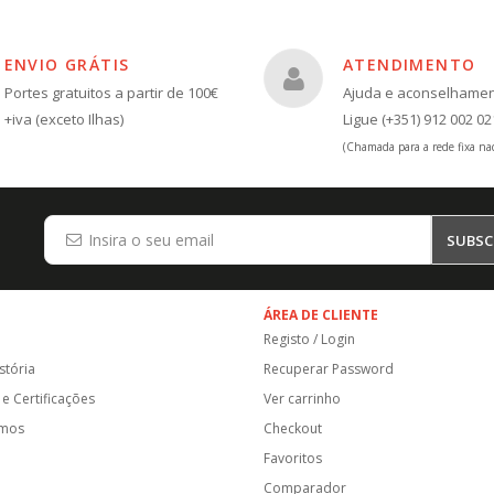
ENVIO GRÁTIS
ATENDIMENTO
Portes gratuitos a partir de 100€
Ajuda e aconselhame
+iva (exceto Ilhas)
Ligue (+351) 912 002 02
(Chamada para a rede fixa nac
SUBSC
ÁREA DE CLIENTE
Registo / Login
stória
Recuperar Password
e Certificações
Ver carrinho
amos
Checkout
Favoritos
Comparador