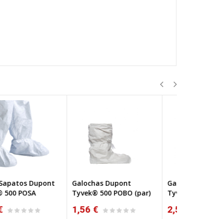
lochas Dupont
Galochas Dupont
Fato Maca
vek® 500 POBO (par)
Tyvek® 500 POBA (par)
Optilite 5
56 €
2,50 €
3,10 €