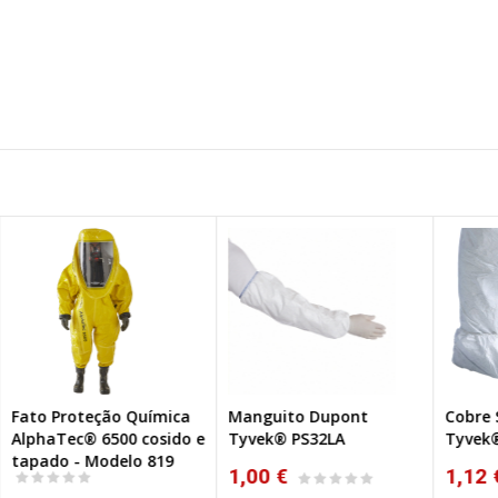
a
Manguito Dupont
Cobre Sapatos Dupont
Ga
o e
Tyvek® PS32LA
Tyvek® 500 POSA
Ty
1,00 €
1,12 €
1,