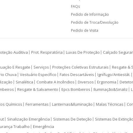
FAQs
Pedido de Informação
Pedido de Troca/Devolução
Pedido de Visita
oteção Auditiva
Prot. Respiratória
Luvas De Proteção
Calçado Segura
cuação E Resgate
Serviços
Proteções Coletivas Estruturais
Resgate & 
rio Chuva
Vestuário Específico
Fatos Descartáveis
Ignífugo/Antiestát.
lização
Sinalética
Combate A Incêndios
Diversos
Ergonomia
Deteto
mbeiros
Resgate & Salvamento
Epcs Bombeiros
Iluminação&Sinaliz
L
tos Químicos
Ferramentas
Lanternas&Iluminação
Malas Técnicas
Con
ut
Sinalização Emergência
Sistemas De Deteção
Sistemas De Extinçã
urança Trabalho
Emergência