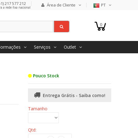
1) 217 577 212
Área de Cliente
PT
 a rede fixa nacional
0
Formações
Serviços
Outlet
Pouco Stock
Entrega Grátis - Saiba como!
Tamanho
Qtd: