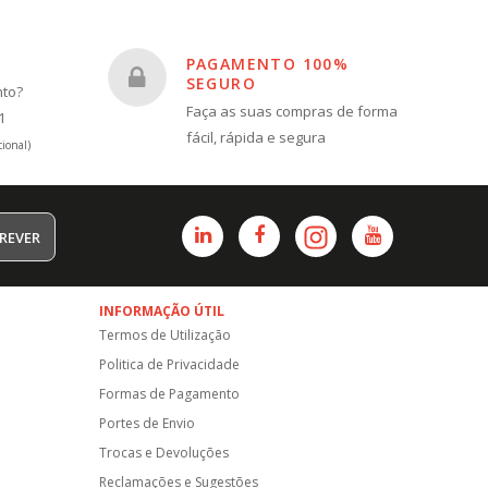
PAGAMENTO 100%
SEGURO
nto?
Faça as suas compras de forma
1
fácil, rápida e segura
ional)
REVER
INFORMAÇÃO ÚTIL
Termos de Utilização
Politica de Privacidade
Formas de Pagamento
Portes de Envio
Trocas e Devoluções
Reclamações e Sugestões