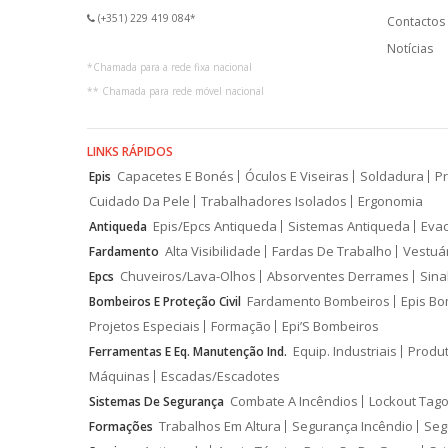
(+351) 229 419 084*
Contactos
Notícias
*
Chamada para a rede fixa nacional
**
Chamada para rede móvel nacional
LINKS RÁPIDOS
Capacetes E Bonés
Óculos E Viseiras
Soldadura
Pr
Epis
Cuidado Da Pele
Trabalhadores Isolados
Ergonomia
Epis/Epcs Antiqueda
Sistemas Antiqueda
Eva
Antiqueda
Alta Visibilidade
Fardas De Trabalho
Vestuá
Fardamento
Chuveiros/Lava-Olhos
Absorventes Derrames
Sina
Epcs
Fardamento Bombeiros
Epis Bo
Bombeiros E Proteção Civil
Projetos Especiais
Formação
Epi’S Bombeiros
Equip. Industriais
Produ
Ferramentas E Eq. Manutenção Ind.
Máquinas
Escadas/Escadotes
Combate A Incêndios
Lockout Tago
Sistemas De Segurança
Trabalhos Em Altura
Segurança Incêndio
Seg
Formações