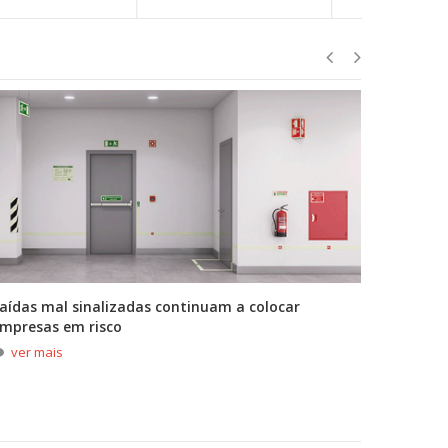
aídas mal sinalizadas continuam a colocar
A primei
mpresas em risco
durante
ver mais
ver m