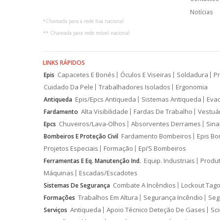
Notícias
*
Chamada para a rede fixa nacional
**
Chamada para rede móvel nacional
LINKS RÁPIDOS
Capacetes E Bonés
Óculos E Viseiras
Soldadura
Pr
Epis
Cuidado Da Pele
Trabalhadores Isolados
Ergonomia
Epis/Epcs Antiqueda
Sistemas Antiqueda
Eva
Antiqueda
Alta Visibilidade
Fardas De Trabalho
Vestuá
Fardamento
Chuveiros/Lava-Olhos
Absorventes Derrames
Sina
Epcs
Fardamento Bombeiros
Epis Bo
Bombeiros E Proteção Civil
Projetos Especiais
Formação
Epi’S Bombeiros
Equip. Industriais
Produ
Ferramentas E Eq. Manutenção Ind.
Máquinas
Escadas/Escadotes
Combate A Incêndios
Lockout Tago
Sistemas De Segurança
Trabalhos Em Altura
Segurança Incêndio
Seg
Formações
Antiqueda
Apoio Técnico Deteção De Gases
Sci
Serviços