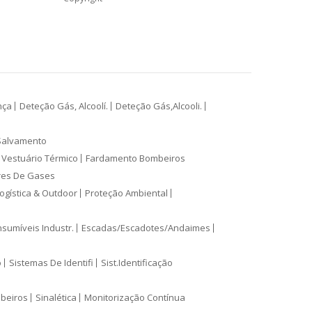
nça
Deteção Gás, Alcoolí.
Deteção Gás,Alcooli.
Salvamento
Vestuário Térmico
Fardamento Bombeiros
res De Gases
ogística & Outdoor
Proteção Ambiental
sumíveis Industr.
Escadas/Escadotes/Andaimes
o
Sistemas De Identifi
Sist.Identificação
mbeiros
Sinalética
Monitorização Contínua