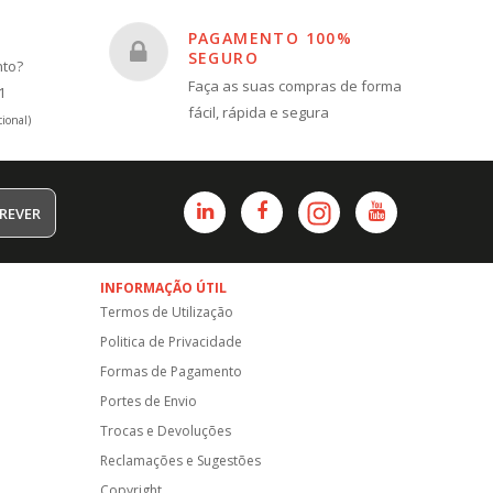
PAGAMENTO 100%
SEGURO
nto?
Faça as suas compras de forma
1
fácil, rápida e segura
ional)
REVER
INFORMAÇÃO ÚTIL
Termos de Utilização
Politica de Privacidade
Formas de Pagamento
Portes de Envio
Trocas e Devoluções
Reclamações e Sugestões
Copyright