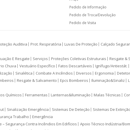
Pedido de Informação
Pedido de Troca/Devolução
Pedido de Visita
oteção Auditiva
Prot. Respiratória
Luvas De Proteção
Calçado Segura
cuação E Resgate
Serviços
Proteções Coletivas Estruturais
Resgate & 
rio Chuva
Vestuário Específico
Fatos Descartáveis
Ignífugo/Antiestát.
lização
Sinalética
Combate A Incêndios
Diversos
Ergonomia
Deteto
mbeiros
Resgate & Salvamento
Epcs Bombeiros
Iluminação&Sinaliz
L
tos Químicos
Ferramentas
Lanternas&Iluminação
Malas Técnicas
Con
ut
Sinalização Emergência
Sistemas De Deteção
Sistemas De Extinçã
urança Trabalho
Emergência
e – Segurança Contra Incêndios Em Edifícios
Apoio Técnico Indústria/Bo