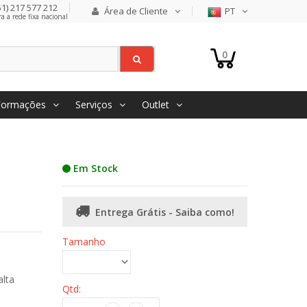
1) 217 577 212
Área de Cliente
PT
 a rede fixa nacional
0
Formações
Serviços
Outlet
Em Stock
Entrega Grátis - Saiba como!
Tamanho
alta
Qtd: