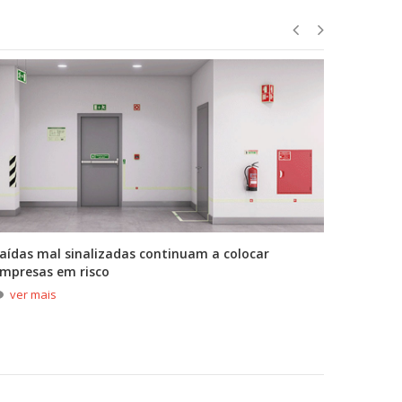
aídas mal sinalizadas continuam a colocar
A primei
mpresas em risco
durante
ver mais
ver m