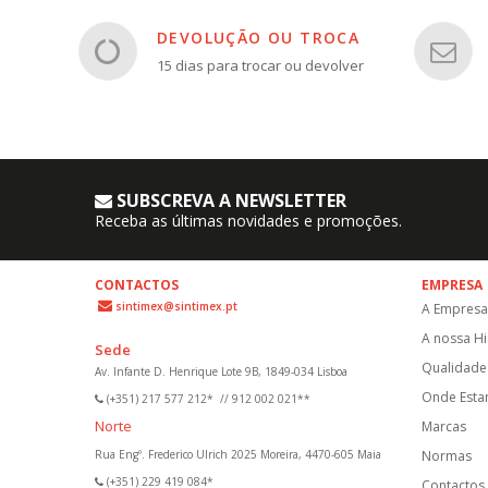
DEVOLUÇÃO OU TROCA
15 dias para trocar ou devolver
SUBSCREVA A NEWSLETTER
Receba as últimas novidades e promoções.
CONTACTOS
EMPRESA
sintimex@sintimex.pt
A Empresa
A nossa Hi
Sede
Qualidade 
Av. Infante D. Henrique Lote 9B, 1849-034 Lisboa
Onde Est
(+351) 217 577 212*
//
912 002 021**
Norte
Marcas
Rua Engº. Frederico Ulrich 2025 Moreira, 4470-605 Maia
Normas
(+351) 229 419 084*
Contactos