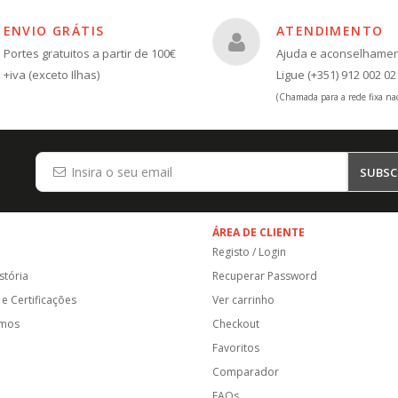
ENVIO GRÁTIS
ATENDIMENTO
Portes gratuitos a partir de 100€
Ajuda e aconselhame
+iva (exceto Ilhas)
Ligue (+351) 912 002 02
(Chamada para a rede fixa nac
SUBSC
ÁREA DE CLIENTE
Registo / Login
stória
Recuperar Password
e Certificações
Ver carrinho
amos
Checkout
Favoritos
Comparador
FAQs