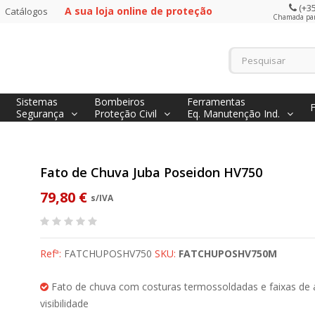
(+35
A sua loja online de proteção
Catálogos
Chamada para
Sistemas
Bombeiros
Ferramentas
Segurança
Proteção Civil
Eq. Manutenção Ind.
Fato de Chuva Juba Poseidon HV750
79,80 €
s/IVA
Refª:
FATCHUPOSHV750
SKU:
FATCHUPOSHV750M
Fato de chuva com costuras termossoldadas e faixas de 
visibilidade