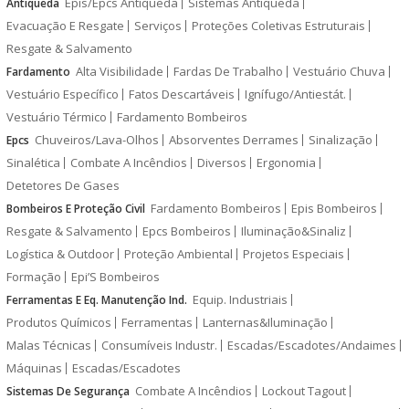
Epis/Epcs Antiqueda
Sistemas Antiqueda
Antiqueda
Evacuação E Resgate
Serviços
Proteções Coletivas Estruturais
Resgate & Salvamento
Alta Visibilidade
Fardas De Trabalho
Vestuário Chuva
Fardamento
Vestuário Específico
Fatos Descartáveis
Ignífugo/Antiestát.
Vestuário Térmico
Fardamento Bombeiros
Chuveiros/Lava-Olhos
Absorventes Derrames
Sinalização
Epcs
Sinalética
Combate A Incêndios
Diversos
Ergonomia
Detetores De Gases
Fardamento Bombeiros
Epis Bombeiros
Bombeiros E Proteção Civil
Resgate & Salvamento
Epcs Bombeiros
Iluminação&Sinaliz
Logística & Outdoor
Proteção Ambiental
Projetos Especiais
Formação
Epi’S Bombeiros
Equip. Industriais
Ferramentas E Eq. Manutenção Ind.
Produtos Químicos
Ferramentas
Lanternas&Iluminação
Malas Técnicas
Consumíveis Industr.
Escadas/Escadotes/Andaimes
Máquinas
Escadas/Escadotes
Combate A Incêndios
Lockout Tagout
Sistemas De Segurança