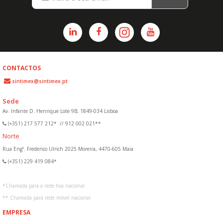
CONTACTOS
sintimex@sintimex.pt
Sede
Av. Infante D. Henrique Lote 9B, 1849-034 Lisboa
(+351) 217 577 212*
//
912 002 021**
Norte
Rua Engº. Frederico Ulrich 2025 Moreira, 4470-605 Maia
(+351) 229 419 084*
*
Chamada para a rede fixa nacional
**
Chamada para rede móvel nacional
EMPRESA