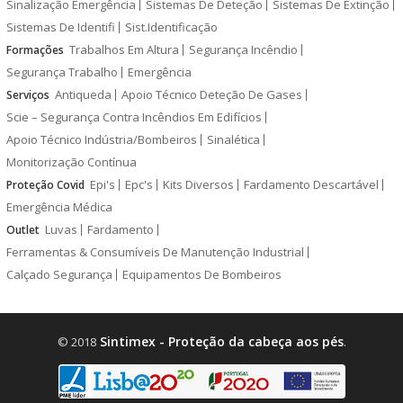
Sinalização Emergência
Sistemas De Deteção
Sistemas De Extinção
Sistemas De Identifi
Sist.Identificação
Trabalhos Em Altura
Segurança Incêndio
Formações
Segurança Trabalho
Emergência
Antiqueda
Apoio Técnico Deteção De Gases
Serviços
Scie – Segurança Contra Incêndios Em Edifícios
Apoio Técnico Indústria/Bombeiros
Sinalética
Monitorização Contínua
Epi's
Epc's
Kits Diversos
Fardamento Descartável
Proteção Covid
Emergência Médica
Luvas
Fardamento
Outlet
Ferramentas & Consumíveis De Manutenção Industrial
Calçado Segurança
Equipamentos De Bombeiros
Sintimex - Proteção da cabeça aos pés
© 2018
.