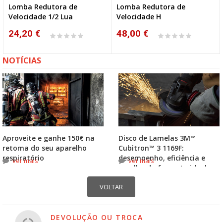
Lomba Redutora de
Lomba Redutora de
Velocidade 1/2 Lua
Velocidade H
24,20 €
48,00 €
NOTÍCIAS
Aproveite e ganhe 150€ na
Disco de Lamelas 3M™
retoma do seu aparelho
Cubitron™ 3 1169F:
respiratório
desempenho, eficiência e
ver mais
ver mais
escolha do formato ideal
DEVOLUÇÃO OU TROCA