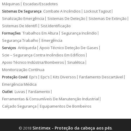
Máquinas
Escadas/Escadotes
Combate A Incêndios
Lockout Tagout
Sistemas De Segurança
Sinalização Emergência
Sistemas De Deteção
Sistemas De Extinção
Sistemas De Identifi
Sist.Identificação
Trabalhos Em Altura
Segurança Incêndio
Formações
Segurança Trabalho
Emergência
Antiqueda
Apoio Técnico Deteção De Gases
Serviços
Scie – Segurança Contra Incêndios Em Edifícios
Apoio Técnico Indústria/Bombeiros
Sinalética
Monitorização Contínua
Epi's
Epc's
Kits Diversos
Fardamento Descartável
Proteção Covid
Emergência Médica
Luvas
Fardamento
Outlet
Ferramentas & Consumíveis De Manutenção Industrial
Calçado Segurança
Equipamentos De Bombeiros
Sintimex - Proteção da cabeça aos pés
© 2018
.