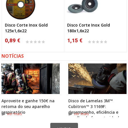
Disco Corte Inox Gold
Disco Corte Inox Gold
125x1,6x22
180x1,6x22
0,89 €
1,15 €
NOTÍCIAS
Aproveite e ganhe 150€ na
Disco de Lamelas 3M™
retoma do seu aparelho
Cubitron™ 3 1169F:
respiratório
desempenho, eficiência e
ver mais
ver mais
escolha do formato ideal