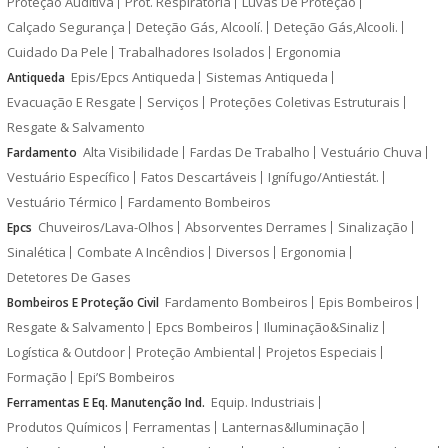
Proteção Auditiva
Prot. Respiratória
Luvas De Proteção
Calçado Segurança
Deteção Gás, Alcoolí.
Deteção Gás,Alcooli.
Cuidado Da Pele
Trabalhadores Isolados
Ergonomia
Epis/Epcs Antiqueda
Sistemas Antiqueda
Antiqueda
Evacuação E Resgate
Serviços
Proteções Coletivas Estruturais
Resgate & Salvamento
Alta Visibilidade
Fardas De Trabalho
Vestuário Chuva
Fardamento
Vestuário Específico
Fatos Descartáveis
Ignífugo/Antiestát.
Vestuário Térmico
Fardamento Bombeiros
Chuveiros/Lava-Olhos
Absorventes Derrames
Sinalização
Epcs
Sinalética
Combate A Incêndios
Diversos
Ergonomia
Detetores De Gases
Fardamento Bombeiros
Epis Bombeiros
Bombeiros E Proteção Civil
Resgate & Salvamento
Epcs Bombeiros
Iluminação&Sinaliz
Logística & Outdoor
Proteção Ambiental
Projetos Especiais
Formação
Epi’S Bombeiros
Equip. Industriais
Ferramentas E Eq. Manutenção Ind.
Produtos Químicos
Ferramentas
Lanternas&Iluminação