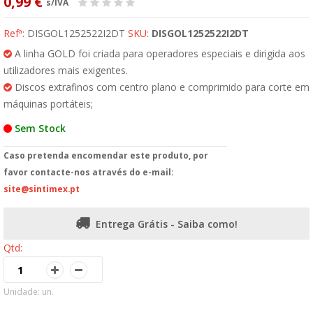
0,99 €
s/IVA
Refª:
DISGOL1252522I2DT
SKU:
DISGOL1252522I2DT
A linha GOLD foi criada para operadores especiais e dirigida aos
utilizadores mais exigentes.
Discos extrafinos com centro plano e comprimido para corte em
máquinas portáteis;
Sem Stock
Caso pretenda encomendar este produto, por
favor contacte-nos através do e-mail:
site@sintimex.pt
Entrega Grátis - Saiba como!
Qtd:
Unidade: un.