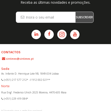
Receba as últimas novidades e promoções.
SUBSCREVER
CONTACTOS
sintimex@sintimex.pt
Sede
Av. Infante D. Henrique Lote 9B, 1849-034 Lisboa
(+351) 217 577 212*
//
912 002 021**
Norte
Rua Engº. Frederico Ulrich 2025 Moreira, 4470-605 Maia
(+351) 229 419 084*
*
Chamada para a rede fixa nacional