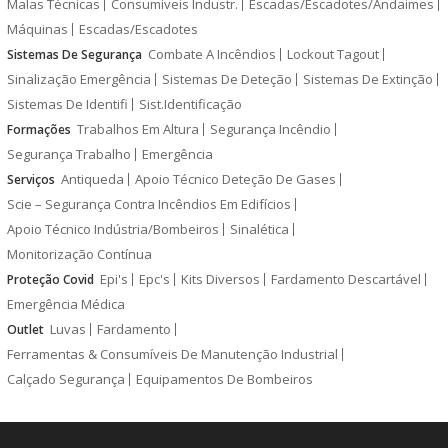
Malas Técnicas
Consumíveis Industr.
Escadas/Escadotes/Andaimes
Máquinas
Escadas/Escadotes
Combate A Incêndios
Lockout Tagout
Sistemas De Segurança
Sinalização Emergência
Sistemas De Deteção
Sistemas De Extinção
Sistemas De Identifi
Sist.Identificação
Trabalhos Em Altura
Segurança Incêndio
Formações
Segurança Trabalho
Emergência
Antiqueda
Apoio Técnico Deteção De Gases
Serviços
Scie – Segurança Contra Incêndios Em Edifícios
Apoio Técnico Indústria/Bombeiros
Sinalética
Monitorização Contínua
Epi's
Epc's
Kits Diversos
Fardamento Descartável
Proteção Covid
Emergência Médica
Luvas
Fardamento
Outlet
Ferramentas & Consumíveis De Manutenção Industrial
Calçado Segurança
Equipamentos De Bombeiros