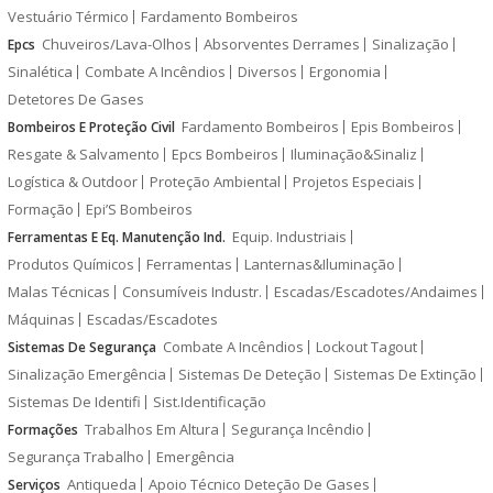
Vestuário Térmico
Fardamento Bombeiros
Chuveiros/Lava-Olhos
Absorventes Derrames
Sinalização
Epcs
Sinalética
Combate A Incêndios
Diversos
Ergonomia
Detetores De Gases
Fardamento Bombeiros
Epis Bombeiros
Bombeiros E Proteção Civil
Resgate & Salvamento
Epcs Bombeiros
Iluminação&Sinaliz
Logística & Outdoor
Proteção Ambiental
Projetos Especiais
Formação
Epi’S Bombeiros
Equip. Industriais
Ferramentas E Eq. Manutenção Ind.
Produtos Químicos
Ferramentas
Lanternas&Iluminação
Malas Técnicas
Consumíveis Industr.
Escadas/Escadotes/Andaimes
Máquinas
Escadas/Escadotes
Combate A Incêndios
Lockout Tagout
Sistemas De Segurança
Sinalização Emergência
Sistemas De Deteção
Sistemas De Extinção
Sistemas De Identifi
Sist.Identificação
Trabalhos Em Altura
Segurança Incêndio
Formações
Segurança Trabalho
Emergência
Antiqueda
Apoio Técnico Deteção De Gases
Serviços