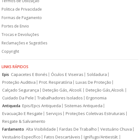
Termos de Utilização
Politica de Privacidade
Formas de Pagamento
Portes de Envio
Trocas e Devoluções
Reclamações e Sugestões
Copyright
LINKS RÁPIDOS
Capacetes E Bonés
Óculos E Viseiras
Soldadura
Epis
Proteção Auditiva
Prot. Respiratória
Luvas De Proteção
Calçado Segurança
Deteção Gás, Alcoolí.
Deteção Gás,Alcooli.
Cuidado Da Pele
Trabalhadores Isolados
Ergonomia
Epis/Epcs Antiqueda
Sistemas Antiqueda
Antiqueda
Evacuação E Resgate
Serviços
Proteções Coletivas Estruturais
Resgate & Salvamento
Alta Visibilidade
Fardas De Trabalho
Vestuário Chuva
Fardamento
Vestuário Específico
Fatos Descartáveis
Ignífugo/Antiestát.