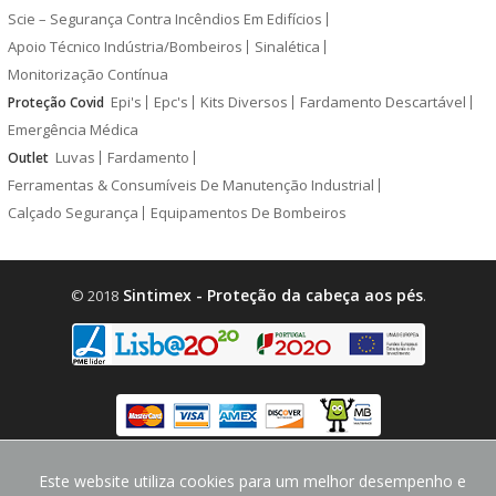
Scie – Segurança Contra Incêndios Em Edifícios
Apoio Técnico Indústria/Bombeiros
Sinalética
Monitorização Contínua
Epi's
Epc's
Kits Diversos
Fardamento Descartável
Proteção Covid
Emergência Médica
Luvas
Fardamento
Outlet
Ferramentas & Consumíveis De Manutenção Industrial
Calçado Segurança
Equipamentos De Bombeiros
Sintimex - Proteção da cabeça aos pés
© 2018
.
design by
CodeMind.PT
Este website utiliza cookies para um melhor desempenho e