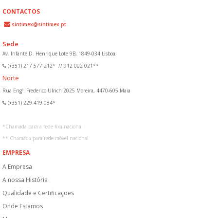
CONTACTOS
sintimex@sintimex.pt
Sede
Av. Infante D. Henrique Lote 9B, 1849-034 Lisboa
(+351) 217 577 212*
//
912 002 021**
Norte
Rua Engº. Frederico Ulrich 2025 Moreira, 4470-605 Maia
(+351) 229 419 084*
*
Chamada para a rede fixa nacional
**
Chamada para rede móvel nacional
EMPRESA
A Empresa
A nossa História
Qualidade e Certificações
Onde Estamos