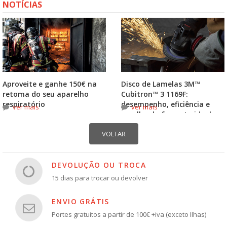
NOTÍCIAS
Aproveite e ganhe 150€ na
Disco de Lamelas 3M™
retoma do seu aparelho
Cubitron™ 3 1169F:
respiratório
desempenho, eficiência e
ver mais
ver mais
escolha do formato ideal
DEVOLUÇÃO OU TROCA
15 dias para trocar ou devolver
ENVIO GRÁTIS
Portes gratuitos a partir de 100€ +iva (exceto Ilhas)