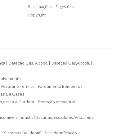
Reclamações e Sugestões
Copyright
nça
Deteção Gás, Alcoolí.
Deteção Gás,Alcooli.
Salvamento
Vestuário Térmico
Fardamento Bombeiros
res De Gases
ogística & Outdoor
Proteção Ambiental
sumíveis Industr.
Escadas/Escadotes/Andaimes
o
Sistemas De Identifi
Sist.Identificação