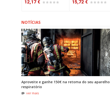
12,17 €
15,72 €
NOTÍCIAS
tona
Aproveite e ganhe 150€ na retoma do seu aparelho
respiratório
ver mais