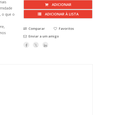
iais
ADICIONAR
umidade
ADICIONAR À LISTA
, o que o
re,
Comparar
Favoritos
anos
Enviar a um amigo