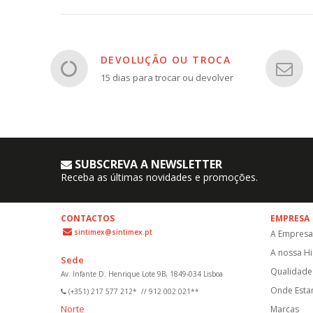
DEVOLUÇÃO OU TROCA
15 dias para trocar ou devolver
SUBSCREVA A NEWSLETTER
Receba as últimas novidades e promoções.
CONTACTOS
EMPRESA
sintimex@sintimex.pt
A Empresa
A nossa Hi
Sede
Qualidade 
Av. Infante D. Henrique Lote 9B, 1849-034 Lisboa
Onde Est
(+351) 217 577 212*
//
912 002 021**
Norte
Marcas