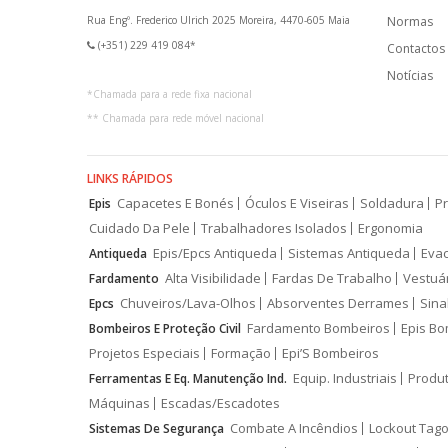
Rua Engº. Frederico Ulrich 2025 Moreira, 4470-605 Maia
Normas
(+351) 229 419 084*
Contactos
Notícias
*
Chamada para a rede fixa nacional
**
Chamada para rede móvel nacional
LINKS RÁPIDOS
Capacetes E Bonés
Óculos E Viseiras
Soldadura
Pr
Epis
Cuidado Da Pele
Trabalhadores Isolados
Ergonomia
Epis/Epcs Antiqueda
Sistemas Antiqueda
Eva
Antiqueda
Alta Visibilidade
Fardas De Trabalho
Vestuá
Fardamento
Chuveiros/Lava-Olhos
Absorventes Derrames
Sina
Epcs
Fardamento Bombeiros
Epis Bo
Bombeiros E Proteção Civil
Projetos Especiais
Formação
Epi’S Bombeiros
Equip. Industriais
Produ
Ferramentas E Eq. Manutenção Ind.
Máquinas
Escadas/Escadotes
Combate A Incêndios
Lockout Tago
Sistemas De Segurança