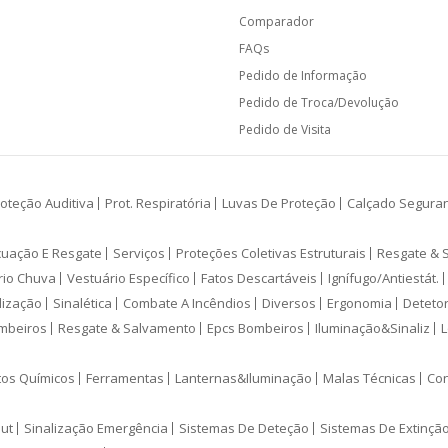
Comparador
FAQs
Pedido de Informação
Pedido de Troca/Devolução
Pedido de Visita
oteção Auditiva
Prot. Respiratória
Luvas De Proteção
Calçado Segura
cuação E Resgate
Serviços
Proteções Coletivas Estruturais
Resgate & 
rio Chuva
Vestuário Específico
Fatos Descartáveis
Ignífugo/Antiestát.
lização
Sinalética
Combate A Incêndios
Diversos
Ergonomia
Deteto
mbeiros
Resgate & Salvamento
Epcs Bombeiros
Iluminação&Sinaliz
L
tos Químicos
Ferramentas
Lanternas&Iluminação
Malas Técnicas
Con
ut
Sinalização Emergência
Sistemas De Deteção
Sistemas De Extinçã