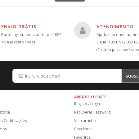
ENVIO GRÁTIS
ATENDIMENTO
Portes gratuitos a partir de 100€
Ajuda e aconselhame
+iva (exceto Ilhas)
Ligue (+351) 912 002 02
(Chamada para a rede fixa nac
SUBSC
ÁREA DE CLIENTE
Registo / Login
stória
Recuperar Password
e Certificações
Ver carrinho
amos
Checkout
Favoritos