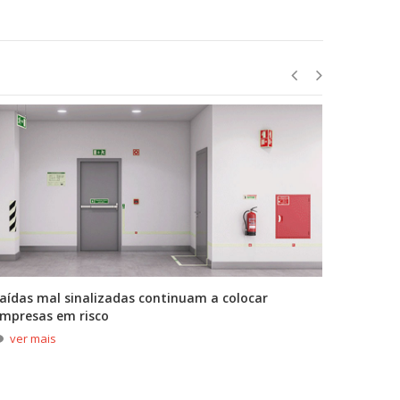
aídas mal sinalizadas continuam a colocar
A primei
mpresas em risco
durante
ver mais
ver m