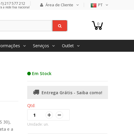
1) 217 577 212
Área de Cliente
PT
 a rede fixa nacional
0
Formações
Serviços
Outlet
Em Stock
Entrega Grátis - Saiba como!
Qtd:
S 30),
Unidade: un.
eta e a