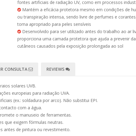
fontes artificiais de radiação UV, como em processos industr
Mantém a eficácia protetora mesmo em condições de h
ou transpiração intensa, sendo livre de perfumes e corantes
torna apropriado para peles sensíveis
Desenvolvido para ser utilizado antes do trabalho ao ar liv
proporciona uma camada protetora que ajuda a prevenir d
cutâneos causados pela exposição prolongada ao sol
IR CONSULTA
REVIEWS
raios solares UVB.
ões europeias para radiação UVA.
iciais (ex.: soldadura por arco). Não substitui EPI.
contacto com a água.
promete o manuseio de ferramentas.
es que exigem fórmulas neutras.
es antes de pintura ou revestimento.