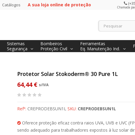
(+35
A sua loja online de proteção
Catálogos
Chamada para
Sistemas
Bombeiros
Ferramentas
Segurança
Proteção Civil
Eq. Manutenção Ind.
Protetor Solar Stokoderm® 30 Pure 1L
64,44 €
s/IVA
Refª:
CREPRODEBSUN1L
SKU:
CREPRODEBSUN1L
Oferece proteção eficaz contra raios UVA, UVB e UVC (FP
sendo adequado para trabalhadores expostos à luz solar dir