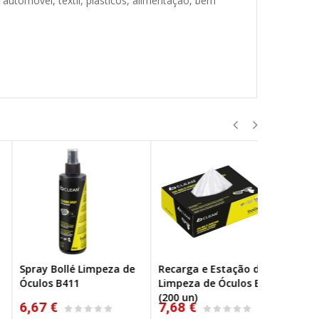
 automóvel, têxtil, plásticos, alimentação, bem
ray Bollé Limpeza de
Recarga e Estação de
Spray Boll
ulos B411
Limpeza de Óculos B401
Óculos B2
(200 un)
67 €
7,68 €
11,44 €