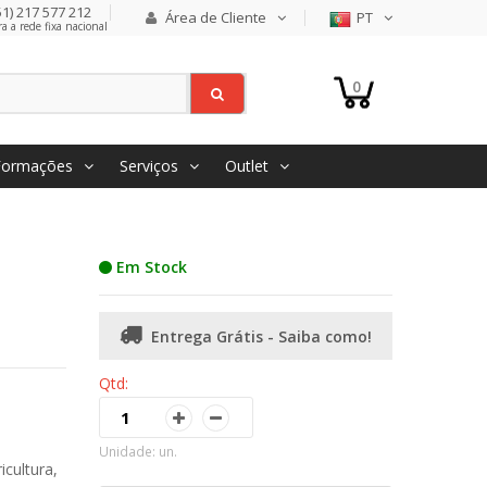
1) 217 577 212
Área de Cliente
PT
 a rede fixa nacional
0
Formações
Serviços
Outlet
Em Stock
Entrega Grátis - Saiba como!
Qtd:
Unidade: un.
cultura,