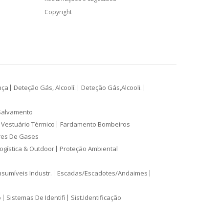
Copyright
nça
Deteção Gás, Alcoolí.
Deteção Gás,Alcooli.
Salvamento
Vestuário Térmico
Fardamento Bombeiros
res De Gases
ogística & Outdoor
Proteção Ambiental
sumíveis Industr.
Escadas/Escadotes/Andaimes
o
Sistemas De Identifi
Sist.Identificação