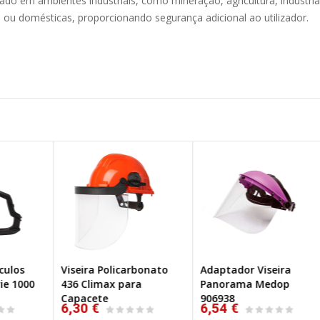
ado em ambientes industriais, como mineração, agricultura, indústria
ou domésticas, proporcionando segurança adicional ao utilizador.
Viseira Policarbonato
Adaptador Viseira
Sp
VO
0
436 Climax para
Panorama Medop
Óc
Capacete
906938
6,30 €
6,54 €
6,