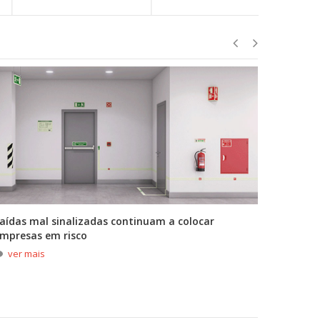
aídas mal sinalizadas continuam a colocar
A primei
mpresas em risco
durante
ver mais
ver m