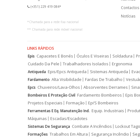
(+351) 229 419 084*
Contactos
Notícias
*
Chamada para a rede fixa nacional
**
Chamada para rede móvel nacional
LINKS RÁPIDOS
Capacetes E Bonés
Óculos E Viseiras
Soldadura
Pr
Epis
Cuidado Da Pele
Trabalhadores Isolados
Ergonomia
Epis/Epcs Antiqueda
Sistemas Antiqueda
Eva
Antiqueda
Alta Visibilidade
Fardas De Trabalho
Vestuá
Fardamento
Chuveiros/Lava-Olhos
Absorventes Derrames
Sina
Epcs
Fardamento Bombeiros
Epis Bo
Bombeiros E Proteção Civil
Projetos Especiais
Formação
Epi’S Bombeiros
Equip. Industriais
Produ
Ferramentas E Eq. Manutenção Ind.
Máquinas
Escadas/Escadotes
Combate A Incêndios
Lockout Tago
Sistemas De Segurança
Trabalhos Em Altura
Segurança Incêndio
Seg
Formações