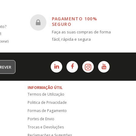
PAGAMENTO 100%
SEGURO
nto?
Faça as suas compras de forma
1
fácil, rápida e segura
ional)
REVER
INFORMAÇÃO ÚTIL
Termos de Utilização
Politica de Privacidade
Formas de Pagamento
Portes de Envio
Trocas e Devoluções
Reclamações e Sugestões