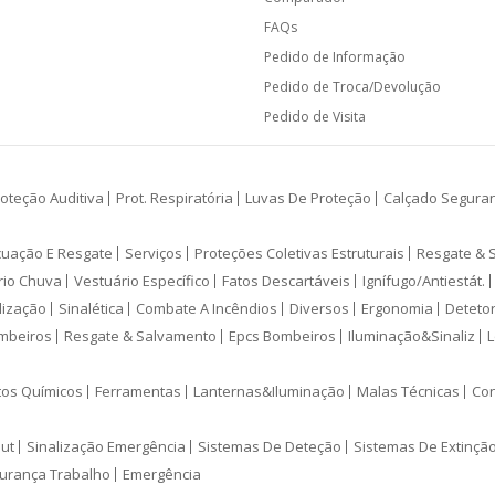
FAQs
Pedido de Informação
Pedido de Troca/Devolução
Pedido de Visita
oteção Auditiva
Prot. Respiratória
Luvas De Proteção
Calçado Segura
cuação E Resgate
Serviços
Proteções Coletivas Estruturais
Resgate & 
rio Chuva
Vestuário Específico
Fatos Descartáveis
Ignífugo/Antiestát.
lização
Sinalética
Combate A Incêndios
Diversos
Ergonomia
Deteto
mbeiros
Resgate & Salvamento
Epcs Bombeiros
Iluminação&Sinaliz
L
tos Químicos
Ferramentas
Lanternas&Iluminação
Malas Técnicas
Con
ut
Sinalização Emergência
Sistemas De Deteção
Sistemas De Extinçã
urança Trabalho
Emergência