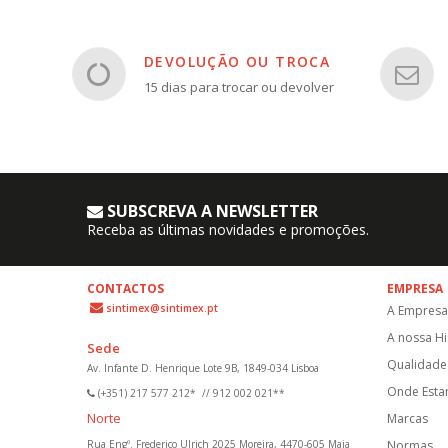
DEVOLUÇÃO OU TROCA
15 dias para trocar ou devolver
SUBSCREVA A NEWSLETTER
Receba as últimas novidades e promoções.
CONTACTOS
EMPRESA
sintimex@sintimex.pt
A Empresa
A nossa Hi
Sede
Qualidade 
Av. Infante D. Henrique Lote 9B, 1849-034 Lisboa
Onde Est
(+351) 217 577 212*
//
912 002 021**
Norte
Marcas
Rua Engº. Frederico Ulrich 2025 Moreira, 4470-605 Maia
Normas