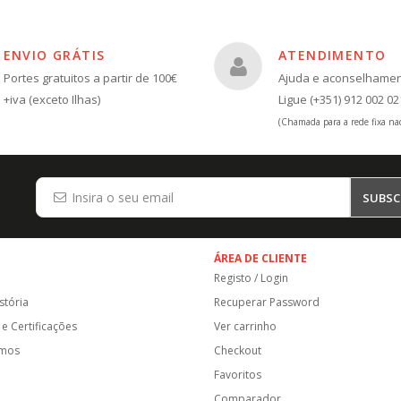
ENVIO GRÁTIS
ATENDIMENTO
Portes gratuitos a partir de 100€
Ajuda e aconselhame
+iva (exceto Ilhas)
Ligue (+351) 912 002 02
(Chamada para a rede fixa nac
SUBSC
ÁREA DE CLIENTE
Registo / Login
stória
Recuperar Password
e Certificações
Ver carrinho
amos
Checkout
Favoritos
Comparador