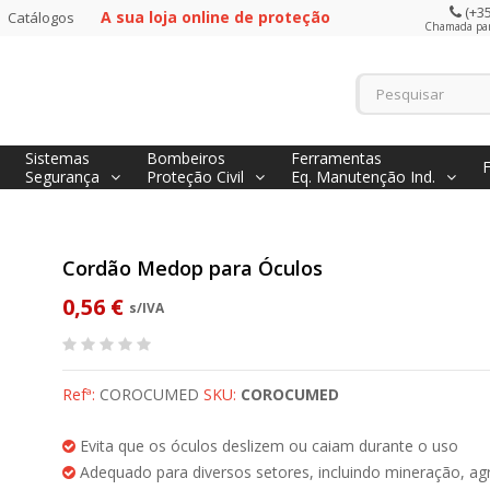
(+35
A sua loja online de proteção
Catálogos
Chamada para
Sistemas
Bombeiros
Ferramentas
Segurança
Proteção Civil
Eq. Manutenção Ind.
Cordão Medop para Óculos
0,56 €
s/IVA
Refª:
COROCUMED
SKU:
COROCUMED
Evita que os óculos deslizem ou caiam durante o uso
Adequado para diversos setores, incluindo mineração, agri