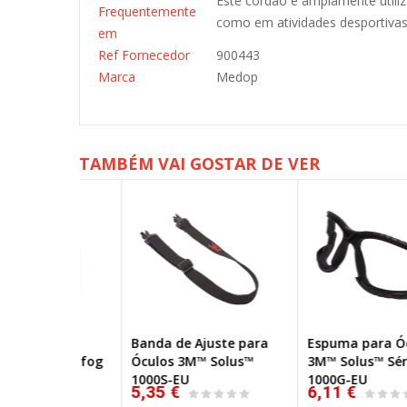
Este cordão é amplamente utiliz
Frequentemente
como em atividades desportivas 
em
Ref Fornecedor
900443
Marca
Medop
TAMBÉM VAI GOSTAR DE VER
Anti-
Banda de Ajuste para
Espuma para Óculos
NOVO
NO
o Antifog
Óculos 3M™ Solus™
3M™ Solus™ Série 100
1000S-EU
1000G-EU
5,35 €
6,11 €